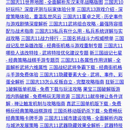
三国志11世界地图 - 全面解析东汉末年战略版图
三国志10
好玩吗？深度评测与玩家体验分享
三国志13游戏介绍 - 深
度策略体验，重温乱世风云
三国志11董卓之死 - 历史事件
与游戏剧情深度解析
三国志11武将组合攻略 - 最强阵容搭
配与战术指南
三国志13私兵有什么用 - 私兵系统详解与实
战攻略
三国志11战力排行 - 三国名将战斗力权威榜单
三国
战记乱世枭雄改版 - 经典街机格斗游戏重制专题
三国志11
哪些人该改特技 - 武将特技优化建议专题
新三国战记七星
- 经典策略战棋手游专题页
三国志11各属性作用详解 - 全
面解析武将六维属性
三国战纪武将争霸下载 - 经典街机格
斗手游免费体验
三国志11隐藏要素大全 - 武将、事件、彩
蛋全解析
三国志13怎么反叛自立 - 完整攻略指南
狂斩三国
1破解版单机版 - 免费下载与玩法攻略
果宝三国破解版游
戏内购破解 - 免费畅玩无限资源
三国志11献帝禅让条件详
解 - 禅让触发机制与攻略指南
真武三国单机版下载 - 免费
畅玩经典策略战棋游戏
三国杀移动版奶杀下载 - 免费畅玩
经典策略卡牌手游
三国志11城市建设攻略 - 全面解析内政
与城池发展策略
三国志11武器隐藏效果全解析 - 武器特技