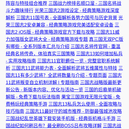
阵容与特技组合推荐
三国战力榜排名顺口溜 - 三国名将战
斗力趣味排行
光荣三国志2游戏设定 - 经典策略游戏深度
解析
三国志11国号表 - 全面解析各势力国号与历史背景
光
荣三国志2安卓兼容 - 经典策略游戏完美适配安卓设备
三
国志2 iOS版 - 经典策略游戏官方下载与攻略
三国志11威
力加强版女武将大全 - 经典策略游戏专题
真三国无双PC版
有哪些 - 全系列版本汇总与介绍
三国志名将传官网 - 重温
经典名将传奇，体验真实三国策略
三国志13如何增加私兵
- 实用攻略指南
三国志11官职爵位一览 - 完整官职系统解
析
三国志11武将能力表 - 全面解析武将五维属性与特技
三
国志11有多少武将？全武将数量与介绍 - 专题页面
三国志
11武将叛变自立机制详解 | 专题指南
三国志战略版最新更
新公告 - 新版本内容、优化与活动一览
三国的后裔单机破
解版 - 免费下载与玩法指南
果宝三国游戏无限元宝版 - 免
费畅玩经典策略手游
三国志13私兵怎么使用 - 全面攻略与
技巧指南
三国志11最好守的城市推荐 - 防御最强城池攻略
三国战纪乱世英雄下载安装手机版 - 经典街机格斗手游
三
国战纪如何刷吕布？最全刷BOSS吕布攻略详解
三国志战