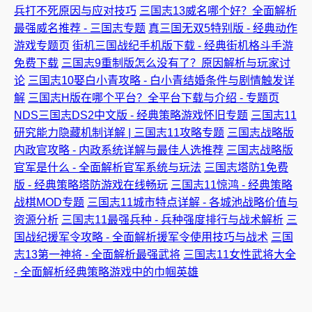
兵打不死原因与应对技巧
三国志13威名哪个好？全面解析
最强威名推荐 - 三国志专题
真三国无双5特别版 - 经典动作
游戏专题页
街机三国战纪手机版下载 - 经典街机格斗手游
免费下载
三国志9重制版怎么没有了？原因解析与玩家讨
论
三国志10娶白小青攻略 - 白小青结婚条件与剧情触发详
解
三国志H版在哪个平台？全平台下载与介绍 - 专题页
NDS三国志DS2中文版 - 经典策略游戏怀旧专题
三国志11
研究能力隐藏机制详解 | 三国志11攻略专题
三国志战略版
内政官攻略 - 内政系统详解与最佳人选推荐
三国志战略版
官军是什么 - 全面解析官军系统与玩法
三国志塔防1免费
版 - 经典策略塔防游戏在线畅玩
三国志11惊鸿 - 经典策略
战棋MOD专题
三国志11城市特点详解 - 各城池战略价值与
资源分析
三国志11最强兵种 - 兵种强度排行与战术解析
三
国战纪援军令攻略 - 全面解析援军令使用技巧与战术
三国
志13第一神将 - 全面解析最强武将
三国志11女性武将大全
- 全面解析经典策略游戏中的巾帼英雄