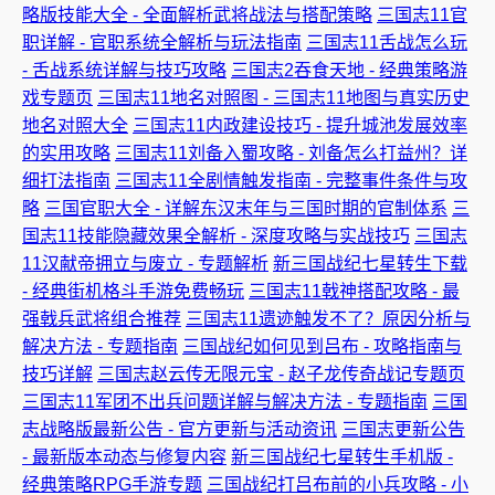
略版技能大全 - 全面解析武将战法与搭配策略
三国志11官
职详解 - 官职系统全解析与玩法指南
三国志11舌战怎么玩
- 舌战系统详解与技巧攻略
三国志2吞食天地 - 经典策略游
戏专题页
三国志11地名对照图 - 三国志11地图与真实历史
地名对照大全
三国志11内政建设技巧 - 提升城池发展效率
的实用攻略
三国志11刘备入蜀攻略 - 刘备怎么打益州？详
细打法指南
三国志11全剧情触发指南 - 完整事件条件与攻
略
三国官职大全 - 详解东汉末年与三国时期的官制体系
三
国志11技能隐藏效果全解析 - 深度攻略与实战技巧
三国志
11汉献帝拥立与废立 - 专题解析
新三国战纪七星转生下载
- 经典街机格斗手游免费畅玩
三国志11戟神搭配攻略 - 最
强戟兵武将组合推荐
三国志11遗迹触发不了？原因分析与
解决方法 - 专题指南
三国战纪如何见到吕布 - 攻略指南与
技巧详解
三国志赵云传无限元宝 - 赵子龙传奇战记专题页
三国志11军团不出兵问题详解与解决方法 - 专题指南
三国
志战略版最新公告 - 官方更新与活动资讯
三国志更新公告
- 最新版本动态与修复内容
新三国战纪七星转生手机版 -
经典策略RPG手游专题
三国战纪打吕布前的小兵攻略 - 小