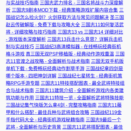
与实战技巧指南
三国志武力排名 - 三国名将战斗力深度解
析
三国志9剧本MOD下载 - 经典策略游戏扩展内容合集
三
国战记怎么捡火剑？火剑获取方法与常见问题解决
圣三国
赵云传破解版 - 免费下载与攻略大全
三国志11如何复活武
将 - 详细攻略与技巧指南
三国志13 vs 三国志14 详细对比
- 游戏版本深度解析
三国志13兵击什么意思？详解兵击机
制与实战技巧
三国战纪3高清模拟器 - 在线畅玩经典街机
格斗游戏
真三国无双PSP移植版 - 经典动作游戏重温
三国
志11官渡之战攻略 - 全面解析与战术指南
三国无双手机版
单机下载 - 免费畅玩经典动作割草手游
三国战纪拿四剑是
哪个版本 - 四把神剑详解
三国战纪七星转生 - 经典街机策
略RPG手游专题
三国志11特技搭配图表 - 最全武将特技组
合与战术指南
三国志11建筑介绍 - 全面解析游戏内各类建
筑功能与作用
三国志11特技一览 - 全面解析武将特殊技能
三国战记集气快版怎么拿4剑 - 完整攻略指南
三国志11藤
甲和什么搭配 - 最佳兵种与武将组合攻略
三国战纪119金
手指代码大全 - 经典街机游戏秘籍指南
三国志9最后一个
武将 - 全面解析与历史背景
三国志11武将搭配图表 - 最佳