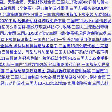
下载、无限金币、无敌修改版合集
三国志13攻城Bug详解与解决
志9单机版（全免费）-经典策略游戏重温
三国志9最火的MOD推
下载-经典策略游戏怀旧重温
三国志塔防2破解版下载安装-免费畅玩
2020下载-经典街机格斗游戏免费下载
三国志11大小乔剧情触发
战纪怎么刷武将-高效获取武将技巧与攻略
三国志11无敌战魂特
三国志专题
三国志DS3汉化安卓版下载-免费畅玩经典策略游戏
三
免费下载与玩法指南
三国志11港口一览-全地图港口位置与战略价
法全解析-骑兵兵种详解与战术指南
三国志13怎么取代君主-完整
-全面解析土垒、阵型与城防策略
三国志13名声系统详解-名声机
志11三顾茅庐-经典剧情与策略玩法专题
NDS三国志DS2金手指
单机版三国志11威力加强版-经典策略游戏专题
三国战纪乱世枭
手游
三国战纪拿剑攻略带图-剑类武器获取与使用详解
三国志11
无敌版
三国志11自制剧本大全-经典策略游戏MOD与剧本合集
三
玩经典动作游戏
三国志13人口怎么增加-实用攻略指南
三国志战