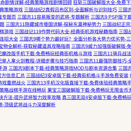
逃命剧情详解-经典策略游戏剧情回顾
狂斩三国破解版大全-免费
经典策略游戏
三国战纪2真假吕布区别-全面解析与识别技巧
三国
戏专题页
三国志11容易叛变的武将-专题解析
三国志9 PSP版
专题
三国志11隐藏城市倭国详解-探秘东瀛神秘势力
三国战纪正宗
棋游戏
三国战记119作弊代码大全-经典街机游戏秘籍指南
三国
能连招大全
三国志9哪个势力最好玩？全面分析各大势力优劣势-
藏宝物全解析-获取秘藏道具攻略指南
三国志9威力加强版破解版-
纪魔改版手机下载-免费畅玩经典街机格斗游戏
三国志11骑兵战
纪单人拿火剑教程-详细步骤与技巧指南
三国志11最强防御技巧
手游
三国志9剧本下载-经典策略游戏MOD与剧本资源合集
三国
官方信息汇总
三国战纪3安卓版下载-经典街机格斗手游免费安装
游戏重燃战火
三国志13手机汉化版直接下载-免费体验经典策略
典策略战棋手游在线畅玩
果宝三国破解版下载-免费畅玩无限金币
快方法-提升武将智力效率攻略
真三国无双4安卓版下载-免费畅
榜-顶级武将战斗力深度解析