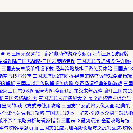
大全
真三国无双5特别版-经典动作游戏专题页
狂斩三国1破解版
貂蝉诈降三国志战略-三国志策略专题
三国志11五虎将条件详解-
南
三国志安卓版单机版下载-经典策略战棋手游免费体验
三国志13
指南与技巧分享
三国志塔防2官网版-经典策略塔防游戏免费畅玩
深度解析
三国志赵云传破解版免内购-免费畅玩经典策略游戏
三国
高速
三国志9地图高清大图-全面还原东汉末年战略版图
三国志13
解析三国名将战斗力
三国志11技能搭配大全-最全武将特技组合与
哪里来的-获取方式与使用攻略
三国志11女武将头像大全-经典策
图-全城池关隘地理攻略
三国志11剧本一览表-全剧本介绍与玩法指
主杀不杀？策略分析与玩家指南
三国志13最爽玩法-全面攻略与技
件与攻略-专题页面
三国志11威力加强版长坂坡之战怎么过-攻略