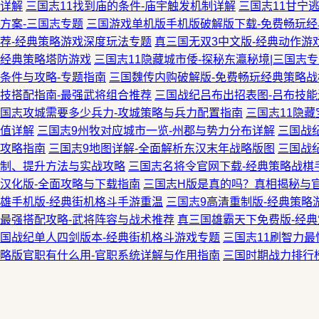
详解
三国志11找到庙的条件-庙宇触发机制详解
三国志11甘宁
方案-三国志专题
三国游戏单机版手机版破解版下载-免费畅玩
荐-经典策略游戏深度玩法专题
真三国无双3中文版-经典动作游
经典策略塔防游戏
三国志11隐藏城市倭-探秘东瀛秘境|三国志
条件与攻略-专题指南
三国魏传内购破解版-免费畅玩经典策略战
技搭配指南-最强武将组合推荐
三国战纪吕布出招表图-吕布技
国志攻城需要多少兵力-攻城策略与兵力配置指南
三国志11隐
值详解
三国志9州牧对应城市一览-州郡与势力分布详解
三国战
攻略指南
三国志9地图详解-全面解析东汉末年战略版图
三国战
制、提升方法与实战攻略
三国志名将令官网下载-经典策略战棋
汉化版-全面攻略与下载指南
三国志H版是真的吗？真相揭秘与
雄手机版-经典街机格斗手游重温
三国志9高清重制版-经典策略
最强搭配攻略-武将阵容与战术推荐
真三国雄霸天下免费版-经
国战纪单人四剑版本-经典街机格斗游戏专题
三国志11刷智力最
略版官职有什么用-官职系统详解与作用指南
三国时期战力排行