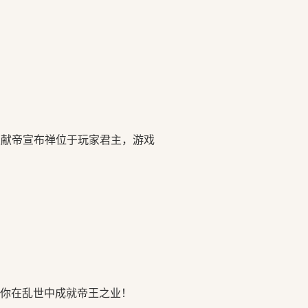
汉献帝宣布禅位于玩家君主，游戏
祝你在乱世中成就帝王之业！