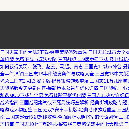
三国志霸王的大陆2下载-经典策略游戏重温
三国志11城市大全
单机版-免费下载与玩法攻略
三国战纪I119版免费下载-经典街
如何获得关羽、张飞、赵云、马超、黄忠
三国志11城市排名-
全事件详解|三国志13事件触发条件与攻略大全
三国志13中文
光荣三国志2 v1.3 安卓版-经典策略游戏重温
三国志11有几座
志战略版今天更新内容-最新版本公告与优化详情
三国战纪：小
和谐MOD下载与介绍-免费体验平衡优化版
三国志11火攻详细
战术指南
三国战纪集气快不死兵技巧全解析-经典街机攻略专题
略游戏人物图鉴
三国无双3安卓手机版-经典动作游戏重温
三国
南
三国志赵云传幻想线攻略-全面解析龙胆将军的传奇剧情
三国
巧指南
三国志10七王都巡礼-探索经典策略游戏中的七大都城
三