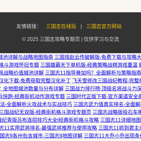
友情链接：
三国志在线玩
|
三国志官方网站
© 2025 三国志攻略专题页 | 仅供学习与交流
-城池详解与战略地图指南
三国戏赵云传破解版-免费下载与攻略
机格斗游戏怀旧专题
三国雄霸天下单机版-经典策略战棋游戏重温
最具战略价值城池详解
三国志11指导叠加吗？全面解析与策略指
版汉化下载-免费获取完整汉化补丁
飞天雪修改三国战纪教程-完整
城？全地图城池数量与分布详解
三国战力排行榜-顶级名将战斗力
兵快跑-经典街机动作游戏专题
三国时代正版下载-官方渠道安全
玩法-全面解析火攻战术与实战技巧
三国志武力值真实排名-全面
三国战纪无双版-经典街机格斗游戏专题页
三国志战略版投石车
战纪青版吕布连招技巧大全|经典街机格斗攻略
三国志11详细地
志11实用武将排名-最强武将推荐与使用攻略
三国志11抓到君
国志9各州包含城市-三国志9地图详解
三国志11大乔小乔出现条