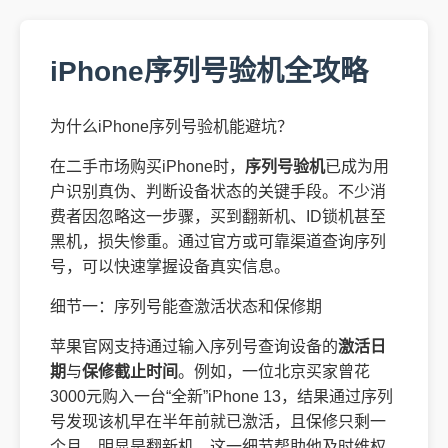
iPhone序列号验机全攻略
为什么iPhone序列号验机能避坑？
在二手市场购买iPhone时，
序列号验机
已成为用
户识别真伪、判断设备状态的关键手段。不少消
费者因忽略这一步骤，买到翻新机、ID锁机甚至
黑机，损失惨重。通过官方或可靠渠道查询序列
号，可以快速掌握设备真实信息。
细节一：序列号能查激活状态和保修期
苹果官网支持通过输入序列号查询设备的
激活日
期
与
保修截止时间
。例如，一位北京买家曾花
3000元购入一台“全新”iPhone 13，结果通过序列
号发现该机早在半年前就已激活，且保修只剩一
个月，明显是翻新机。这一细节帮助他及时维权