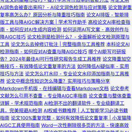
写论文的策略与技巧 - 提升学术写作效率的智能方法
写论文用
AI润色会被查出来吗？- AI论文润色检测与应对策略
论文致谢重
复率高怎么办？原因分析与降重技巧指南
论文AI排版 - 智能排
版工具与降AIGC解决方案 | 学术写作助手
高校论文AI率检查指
南 - 如何应对AI生成内容检测
如何运用AI写文案 - 高效创作与
降AIGC技巧
论文检测是检测什么？- 全面解析论文检测原理与
工具
论文怎么去掉修订批注 | 完整指南与工具推荐
本科论文AI
检测指南 - 如何应对AI查重与降AIGC技巧
哪个AI能写可研报
告？2024年最佳AI可行性研究报告生成工具推荐
论文降重加空
格技巧 - 有效降低论文重复率的方法
如何降低AI疑似率 - 实用
技巧与方法
论文怎么打水印 - 专业论文水印添加指南与工具推
荐
论文中概念性知识怎么降重？实用技巧与策略分享
Markdown手机版 - 在线编辑与查看Markdown文档
论文参考
文献怎么引用不查重 - 专业降AIGC率指南
论文查重与整体查重
详解 - 学术规范指南
AI检测不出的翻译软件 - 专业级翻译工
具，完美规避AI检测
AI权威书籍推荐 | 人工智能学习必读书籍
指南
论文100%重复完整 - 如何有效降低论文重复率 | 小发猫降
AIGC工具使用指南
Word一次性删除很多页的方法 - 快速高效