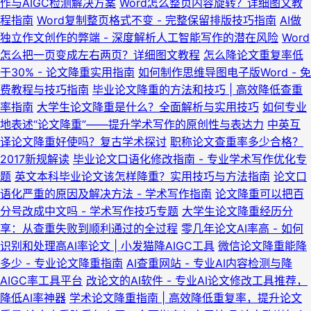
作与AIGC检测解决方案
Word怎么整页内容旋转？详细图文教
程指南
Word复制整页格式不变 - 完整保留排版技巧指南
AI做
独立作文创作的弊端 - 深度解析人工智能写作的潜在风险
Word
怎么把一页变成左右两页？详细图文教程
怎么降论文重复率低
于30% - 论文降重实用指南
如何制作思维导图电子版Word - 免
费教程与技巧指南
毕业论文降重的方法和技巧 | 高效降低查重
率指南
大学生论文降重是什么？全面解析与实用技巧
如何专业
地表述“论文降重”——提升学术写作的原创性与表达力
中英互
译论文降重好使吗？复古学术探讨
职称论文查重率多少合格？
2017新规解读
毕业论文口语化修改指南 - 专业学术写作优化专
题
英文本科毕业论文该怎样降重？实用技巧与方法指南
论文口
语化严重的原因及解决方法 - 学术写作指南
论文降重可以把百
分号改成中文吗 - 学术写作技巧专题
大学生论文降重经历分
享：从查重失败到顺利通过的全过程
零几年论文AI率高 - 如何
识别和处理高AI率论文 | 小发猫降AIGC工具
微信论文降重能降
多少 - 专业论文降重指南
AI查重网站 - 专业AI内容检测与降
AIGC率工具平台
改论文的AI软件 - 专业AI论文修改工具推荐，
降低AI率神器
学术论文降重指南 | 高效降低重复率，提升论文