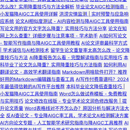
怎么改？实用降重技巧与方法全解析
毕业论文AIGC检测指南 -
小发猫降AIGC工具使用详解
洪涝灾情监测 | 实时预警与应急响
应系统
论文AI相似度测试 - AI内容检测与降AIGC工具使用指南
写论文用的官方文字怎么降重？实用技巧与方法分享
论文在知
网上怎么查重？详细步骤与注意事项 - 学术助手
AI如何写论文
- 智能写作指南与降AIGC工具使用教程
AI论文评审最科学方式
| 学术诚信与AI检测技术
留学生论文重复率太高怎么改 - 论文降
重技巧与方法
AI降重报告怎么看 - 完整解读指南与实用技巧
本
科毕业了论文怎么降重？实用降重技巧与方法指南
如何利用AI
翻译论文 - 高效学术翻译指南
Markdown用啥软件打开？推荐
好用的Markdown编辑器与查看工具
AI写作付费靠谱吗？2024
年最值得信赖的AI写作平台推荐
本科毕业论文降低查重技巧 |
小发猫降AIGC工具使用指南
Word怎么做试卷模板 - 免费教程
与实用技巧
论文修改在线版 - 专业学术论文润色修改服务 | 提
升论文质量
Word表格线对不齐怎么办？原因分析与解决方法大
全
反AI查论文 - 专业降AIGC率工具，学术论文AI检测解决方案
AI方向论文专题 - 人工智能学术研究指南与降AIGC工具推荐
AI