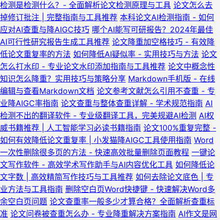
检测是检测什么？- 全面解析论文检测原理与工具
论文怎么去
掉修订批注 | 完整指南与工具推荐
本科论文AI检测指南 - 如何
应对AI查重与降AIGC技巧
哪个AI能写可研报告？2024年最佳
AI可行性研究报告生成工具推荐
论文降重加空格技巧 - 有效降
低论文重复率的方法
如何降低AI疑似率 - 实用技巧与方法
论文
怎么打水印 - 专业论文水印添加指南与工具推荐
论文中概念性
知识怎么降重？实用技巧与策略分享
Markdown手机版 - 在线
编辑与查看Markdown文档
论文参考文献怎么引用不查重 - 专
业降AIGC率指南
论文查重与整体查重详解 - 学术规范指南
AI
检测不出的翻译软件 - 专业级翻译工具，完美规避AI检测
AI权
威书籍推荐 | 人工智能学习必读书籍指南
论文100%重复完整 -
如何有效降低论文重复率 | 小发猫降AIGC工具使用指南
Word
一次性删除很多页的方法 - 快速高效批量删除页面教程
一键论
文写作软件 - 高效学术写作助手与AI内容优化工具
如何降低论
文字数 | 高效精简写作技巧与工具推荐
如何去除论文底色 | 专
业方法与工具指南
删除空白页Word快捷键 - 快速解决Word多
余空白页问题
论文查重率一般多少才算合格？全面解析查重标
准
论文问卷被查重怎么办 - 专业降重解决方案指南
AI作文是网