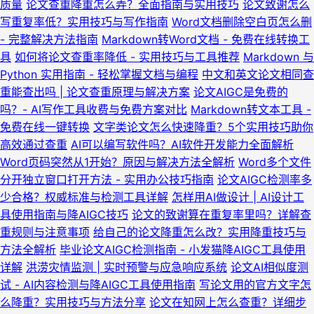
质量
论文查重降重怎么弄？全面指南与实用技巧
论文致谢怎么
写重复率低？实用技巧与写作指南
Word文档删除空白页怎么删
- 完整解决方法指南
Markdown转Word文档 - 免费在线转换工
具
如何将论文查重率降低 - 实用技巧与工具推荐
Markdown 与
Python 实用指南 - 轻松掌握文档与编程
中文和英文论文相同查
重能查出吗 | 论文查重原理与解决方案
论文AIGC是免费的
吗？- AI写作工具收费与免费方案对比
Markdown转文本工具 -
免费在线一键转换
文字类论文怎么快速降重？5个实用技巧助你
高效通过查重
AI可以编写软件吗？AI软件开发能力全面解析
Word页码突然从1开始？原因与解决方法全解析
Word多个文件
分开独立窗口打开方法 - 实用办公技巧指南
论文AIGC检测率多
少合格？权威标准与检测工具详解
怎样用AI做设计 | AI设计工
具使用指南与降AIGC技巧
论文的致谢算在重复率里吗？详解查
重规则与注意事项
给自己的论文降重怎么改？实用降重技巧与
方法全解析
毕业论文AIGC检测指南 - 小发猫降AIGC工具使用
详解
洪涝灾情监测 | 实时预警与应急响应系统
论文AI相似度测
试 - AI内容检测与降AIGC工具使用指南
写论文用的官方文字怎
么降重？实用技巧与方法分享
论文在知网上怎么查重？详细步