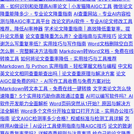
高 - 如何识别和处理高AI率论文 | 小发猫降AIGC工具
微信论文
降重能降多少 - 专业论文降重指南
AI查重网站 - 专业AI内容检
测与降AIGC率工具平台
改论文的AI软件 - 专业AI论文修改工具
推荐，降低AI率神器
学术论文降重指南 | 高效降低重复率，提
升论文质量
论文查重降重怎么弄？全面指南与实用技巧
论文致
谢怎么写重复率低？实用技巧与写作指南
Word文档删除空白页
怎么删 - 完整解决方法指南
Markdown转Word文档 - 免费在线
转换工具
如何将论文查重率降低 - 实用技巧与工具推荐
Markdown 与 Python 实用指南 - 轻松掌握文档与编程
中文和
英文论文相同查重能查出吗 | 论文查重原理与解决方案
论文
AIGC是免费的吗？- AI写作工具收费与免费方案对比
Markdown转文本工具 - 免费在线一键转换
文字类论文怎么快
速降重？5个实用技巧助你高效通过查重
AI可以编写软件吗？AI
软件开发能力全面解析
Word页码突然从1开始？原因与解决方
法全解析
Word多个文件分开独立窗口打开方法 - 实用办公技巧
指南
论文AIGC检测率多少合格？权威标准与检测工具详解
怎
样用AI做设计 | AI设计工具使用指南与降AIGC技巧
论文的致谢
算在重复率里吗？详解查重规则与注意事项
给自己的论文降重