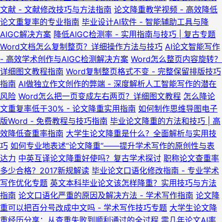
文献 - 文献修改技巧与方法指南
论文降重教学视频 - 高效降低
论文重复率的专业指南
毕业设计AI软件 - 智能辅助工具与降
AIGC解决方案
降低AIGC检测率 - 实用指南与技巧 | 复古专题
Word文档怎么复制整页？详细操作方法与技巧
AI论文智能写作
- 高效学术创作与AIGC检测解决方案
Word怎么整页内容旋转？
详细图文教程指南
Word复制整页格式不变 - 完整保留排版技巧
指南
AI做独立作文创作的弊端 - 深度解析人工智能写作的潜在
风险
Word怎么把一页变成左右两页？详细图文教程
怎么降论
文重复率低于30% - 论文降重实用指南
如何制作思维导图电子
版Word - 免费教程与技巧指南
毕业论文降重的方法和技巧 | 高
效降低查重率指南
大学生论文降重是什么？全面解析与实用技
巧
如何专业地表述“论文降重”——提升学术写作的原创性与表
达力
中英互译论文降重好使吗？复古学术探讨
职称论文查重率
多少合格？2017新规解读
毕业论文口语化修改指南 - 专业学术
写作优化专题
英文本科毕业论文该怎样降重？实用技巧与方法
指南
论文口语化严重的原因及解决方法 - 学术写作指南
论文降
重可以把百分号改成中文吗 - 学术写作技巧专题
大学生论文降
重经历分享：从查重失败到顺利通过的全过程
零几年论文AI率