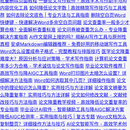
批量删除页面教程
一键论文写作软件 - 高效学术写作助手与AI
内容优化工具
如何降低论文字数 | 高效精简写作技巧与工具推
荐
如何去除论文底色 | 专业方法与工具指南
删除空白页Word
快捷键 - 快速解决Word多余空白页问题
论文查重率一般多少才
算合格？全面解析查重标准
论文问卷被查重怎么办 - 专业降重
解决方案指南
AI作文是网上搜的吗？揭秘AI写作工具与原创性
真相
安卓Markdown编辑器推荐 - 免费好用的移动端写作工具
Word怎么设置成卷子格式 - 完整教程与排版技巧
医学论文降重
难度大？原因分析与应对策略 - 学术写作指南
计算机论文查重
率多少为合格 - 学术诚信与论文写作指南
毕业论文软件推荐 |
高效写作与降AIGC工具指南
Word打印图片太暗怎么设置？详
细解决方法指南
Word如何选取其中几页？详细操作指南
论文
中的理论知识怎么降重？实用技巧与方法详解
论文英文摘要怎
么降重复率？实用技巧与方法详解
论文如何修改文献 - 文献修
改技巧与方法指南
论文降重教学视频 - 高效降低论文重复率的
专业指南
毕业设计AI软件 - 智能辅助工具与降AIGC解决方案
降低AIGC检测率 - 实用指南与技巧 | 复古专题
Word文档怎么
复制整页？详细操作方法与技巧
AI论文智能写作 - 高效学术创