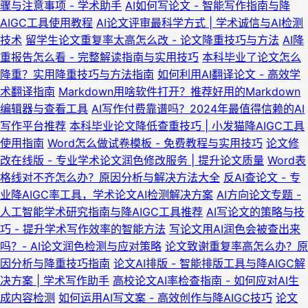
骤与注意事项 - 学术助手
AI如何写论文 - 智能写作指南与降
AIGC工具使用教程
AI论文评审最科学方式 | 学术诚信与AI检测
技术
留学生论文重复率太高怎么改 - 论文降重技巧与方法
AI降
重报告怎么看 - 完整解读指南与实用技巧
本科毕业了论文怎么
降重？实用降重技巧与方法指南
如何利用AI翻译论文 - 高效学
术翻译指南
Markdown用啥软件打开？推荐好用的Markdown
编辑器与查看工具
AI写作付费靠谱吗？2024年最值得信赖的AI
写作平台推荐
本科毕业论文降低查重技巧 | 小发猫降AIGC工具
使用指南
Word怎么做试卷模板 - 免费教程与实用技巧
论文修
改在线版 - 专业学术论文润色修改服务 | 提升论文质量
Word表
格线对不齐怎么办？原因分析与解决方法大全
反AI查论文 - 专
业降AIGC率工具，学术论文AI检测解决方案
AI方向论文专题 -
人工智能学术研究指南与降AIGC工具推荐
AI写论文的策略与技
巧 - 提升学术写作效率的智能方法
写论文用AI润色会被查出来
吗？- AI论文润色检测与应对策略
论文致谢重复率高怎么办？原
因分析与降重技巧指南
论文AI排版 - 智能排版工具与降AIGC解
决方案 | 学术写作助手
高校论文AI率检查指南 - 如何应对AI生
成内容检测
如何运用AI写文案 - 高效创作与降AIGC技巧
论文