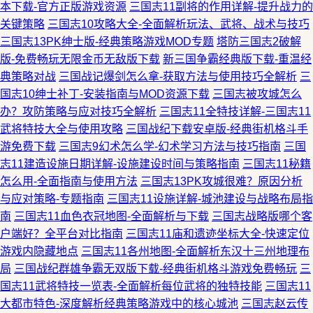
本下载-官方正版游戏资源
三国志11副将的作用详解-提升战力的
关键策略
三国志10攻略大全-全面解析玩法、武将、战术与技巧
三国志13PK绅士版-经典策略游戏MOD专题
塔防三国志2破解
版-免费畅玩无限金币无敌版下载
新三国争霸经典版下载-重温经
典策略对战
三国战记爆剑怎么拿-获取方法与使用技巧全解析
三
国志10绅士补丁-安装指南与MOD资源下载
三国志被攻城怎么
办？攻防策略与应对技巧全解析
三国志11全特技详解-三国志11
武将特技大全与使用攻略
三国战纪下载安卓版-经典街机格斗手
游免费下载
三国志9幻术怎么学-幻术学习方法与技巧指南
三国
志11建造设施日期详解-设施建设时间与策略指南
三国志11秘籍
怎么用-全面指南与使用方法
三国志13PK攻城很难？原因分析
与应对策略-专题指南
三国志11设施详解-城池建设与战略布局指
南
三国志11血色衣冠地图-全面解析与下载
三国志战略版哪个客
户端好？全平台对比指南
三国志11庙和遗迹坐标大全-快速定位
游戏内隐藏地点
三国志11各州地图-全面解析东汉十三州地理布
局
三国战纪群雄争霸无双版下载-经典街机格斗游戏免费畅玩
三
国志11武将特技一览表-全面解析每位武将的独特技能
三国志11
大都市特色-深度解析经典策略游戏中的核心城池
三国志赵云传