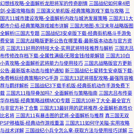
幻想线攻略-全面解析龙胆将军的传奇剧情
三国战纪如何拿4把
剑-全面攻略指南
三国演义单机版-经典策略游戏下载与攻略
三
国志11城市建设攻略-全面解析内政与城池发展策略
三国志11大
都市介绍-经典策略游戏城市详解
三国志地图-东汉末年战略版图
全解析|三国志专题
三国战纪3安卓版下载-经典街机格斗手游免
费安装
三国志战略版更新公告在哪里看-最新版本动态与官方资
讯
三国志11好用的特技大全-实用武将特技推荐与解析
三国志吕
布传修改存档下载-全属性满级/无限金钱/技能解锁
三国志10白
小青攻略-全面解析武将能力与使用技巧
三国志战略版官方更新
公告-最新版本动态与维护通知
新三国战纪七星转生安卓版下载-
免费畅玩经典策略RPG手游
三国志13武将搭配攻略-最强阵容推
荐与羁绊解析
三国战纪3下载手机版-经典街机动作手游免费下
载
三国志11指导叠加吗？全面解析与策略指南
三国志吕布传豪
华存档版-经典策略战棋MOD专题
三国志10补丁大全-最全官方
与非官方补丁合集
三国志13最好用的武将推荐-全面解析高性价
比名将
三国志11有暴击图的武将-全面解析与推荐
真三国无双
PSP移植版-经典动作游戏重温
三国志11如何守关隘-实用攻略
与战术详解
三国战纪小兵令怎么拿-获取方法与使用技巧详解
三