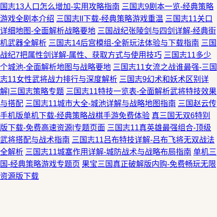
国志13人口怎么增加-实用攻略指南
三国志9剧本一览-经典策略
游戏全剧本介绍
三国志II下载-经典策略游戏重温
三国志11关口
详细地图-全面解析战略要地
三国战纪张陵剑与四剑详解-经典街
机武器全解析
三国志14后宫模组-全新玩法体验与下载指南
三国
战纪7把属性剑详解-属性、获取方式与使用技巧
三国志11多少
个城池-全面解析地图与战略要地
三国志11女流之战谁最强-三国
志11女性武将战力排行与深度解析
三国志9幻术和妖术区别详
解|三国志策略专题
三国志11特技一览表-全面解析武将特技效果
与搭配
三国志11城市大全-城池详解与战略地图指南
三国赵云传
手机版单机下载-经典策略战棋手游免费体验
真三国无双6特别
版下载-免费高速资源|专题页面
三国志11真英雄最强组合-顶级
武将搭配与战术指南
三国志11吕布特技详解-吕布飞将无双战法
全解析
三国志11城塞作用详解-城防战术与战略布局指南
单机三
国-经典策略游戏专题页
果宝三国真正破解版内购-免费畅玩无限
资源版下载