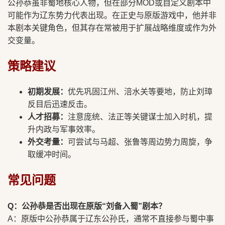
公孙恭虽非蜀地核心人物，但在部分MOD或自定义剧本中
可能作为辽东势力代表出现。在正史与原版游戏中，他并非
本剧本关键角色，但其存在常被用于扩展战略维度或作为外
交变量。
策略建议
初期发展：
优先巩固江州、涪水关等要地，防止刘璋
反目后迅速反击。
人才招募：
注意庞统、法正等关键谋士加入时机，提
升内政与军事效率。
外交考量：
可尝试与马超、张鲁等周边势力周旋，争
取缓冲时间。
常见问题
Q：公孙恭是否出现在原版“刘备入蜀”剧本？
A：原版中公孙恭属于辽东公孙氏，通常不直接参与蜀中事