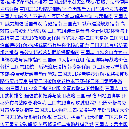
表-武将搭配与战术推荐
三国战纪电剑怎么获得-获取方法与使用
技巧详解
三国志13攻略详细教学-全面新手入门与进阶技巧指南
三国志13威名点不进去？原因分析与解决方法-专题指南
三国志
11威力加强版国号汉-专题指南
三国志11城市建设规划指南-高
效布局与资源管理策略
三国志14绅士整合包-全新MOD体验与下
载指南
三国志13攻城Bug详解与解决方案-三国志专题
三国志11
治军特技详解-武将统御与兵种强化核心能力
三国志11最强防御
组合推荐|高效守城战术与武将搭配指南
三国志11怎么自立为帝-
详细攻略与操作指南
三国志11大都市在哪-位置详解与战略价值
分析
三国志10统一后流浪玩法指南-专题详解
真三国无双单机版
下载-免费畅玩经典动作游戏
三国志11猛者特技详解-武将技能攻
略与实战应用
果宝三国破解版老版本下载-经典怀旧策略手游
NDS三国志DS2金手指汉化版-全面攻略与下载指南
三国志11实
用武将排名-最强武将推荐与使用攻略
三国志9各州地图详解-州
郡分布与战略要地全览
三国志13自动攻城很弱？原因分析与应
对策略-专题指南
三国志11人物死亡表-武将生卒年份与结局大全
三国志13私兵系统详解-私兵玩法、招募与战术指南
三国志赵云
传无限元宝破解版-免费畅玩经典策略战棋游戏
三国志13君主版