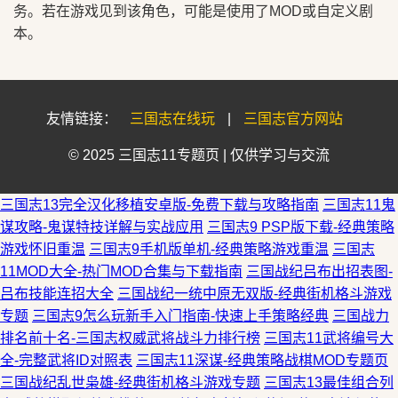
务。若在游戏见到该角色，可能是使用了MOD或自定义剧
本。
友情链接：
三国志在线玩
|
三国志官方网站
© 2025 三国志11专题页 | 仅供学习与交流
三国志13完全汉化移植安卓版-免费下载与攻略指南
三国志11鬼
谋攻略-鬼谋特技详解与实战应用
三国志9 PSP版下载-经典策略
游戏怀旧重温
三国志9手机版单机-经典策略游戏重温
三国志
11MOD大全-热门MOD合集与下载指南
三国战纪吕布出招表图-
吕布技能连招大全
三国战纪一统中原无双版-经典街机格斗游戏
专题
三国志9怎么玩新手入门指南-快速上手策略经典
三国战力
排名前十名-三国志权威武将战斗力排行榜
三国志11武将编号大
全-完整武将ID对照表
三国志11深谋-经典策略战棋MOD专题页
三国战纪乱世枭雄-经典街机格斗游戏专题
三国志13最佳组合列