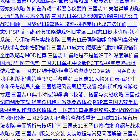
攻略
三国志11大地图高清-全景战略地图下载与赏析
三国志10
娶媳妇攻略-如何在游戏中迎娶心仪武将
三国志11关隘详解-战略
要地与攻防技巧全攻略
三国志11关羽之死剧情详解|三国志经典
战役回顾
三国战纪119拿四剑攻略-四把神兵获取方法详解
三国
志9 PSP版下载-经典策略游戏怀旧重温
三国志11妖术详解-妖术
系统、使用技巧与实战攻略
三国志11最强防御组合推荐|高效守
城战术与武将搭配指南
三国志11威力加强版古代武将解锁指南-
全面攻略与MOD推荐
三国志11蜀地是不是最好守？深度解析蜀
国地理与防守优势
三国志11单机中文版PC下载-经典策略战棋
游戏重温
三国志14绅士版-经典策略游戏MOD专题
三国吞食天
地手机版-经典策略RPG手游重温
三国志11人物死亡表-武将生
卒年份与结局大全
三国战纪风云再起无双版-经典街机格斗游戏
专题
三国志11典韦特技详解-典韦技能、搭配与实战攻略
三国战
纪四剑版下载-经典街机格斗游戏免费体验
PSP真三国无双手机
版-经典动作游戏移植体验
三国志11重要城池攻略-城池战略详解
与地图分析
三国2专题页-经典策略游戏重温
三国志11铜雀台玩
法攻略-全面解析与技巧指南
三国志11五子良将-武将介绍与战术
攻略专题
三国志H版怎么安装-安装教程与常见问题解答
三国志