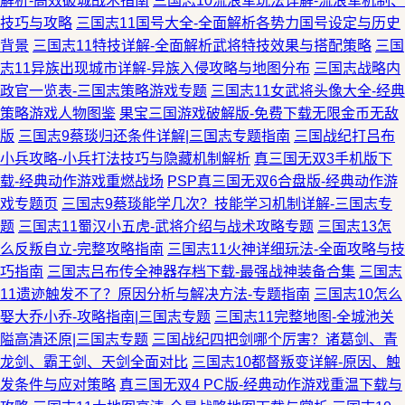
解析-高效破城战术指南
三国志10流浪军玩法详解-流浪军机制、
技巧与攻略
三国志11国号大全-全面解析各势力国号设定与历史
背景
三国志11特技详解-全面解析武将特技效果与搭配策略
三国
志11异族出现城市详解-异族入侵攻略与地图分布
三国志战略内
政官一览表-三国志策略游戏专题
三国志11女武将头像大全-经典
策略游戏人物图鉴
果宝三国游戏破解版-免费下载无限金币无敌
版
三国志9蔡琰归还条件详解|三国志专题指南
三国战纪打吕布
小兵攻略-小兵打法技巧与隐藏机制解析
真三国无双3手机版下
载-经典动作游戏重燃战场
PSP真三国无双6合盘版-经典动作游
戏专题页
三国志9蔡琰能学几次？技能学习机制详解-三国志专
题
三国志11蜀汉小五虎-武将介绍与战术攻略专题
三国志13怎
么反叛自立-完整攻略指南
三国志11火神详细玩法-全面攻略与技
巧指南
三国志吕布传全神器存档下载-最强战神装备合集
三国志
11遗迹触发不了？原因分析与解决方法-专题指南
三国志10怎么
娶大乔小乔-攻略指南|三国志专题
三国志11完整地图-全城池关
隘高清还原|三国志专题
三国战纪四把剑哪个厉害？诸葛剑、青
龙剑、霸王剑、天剑全面对比
三国志10都督叛变详解-原因、触
发条件与应对策略
真三国无双4 PC版-经典动作游戏重温下载与