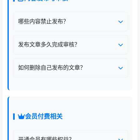
哪些内容禁止发布？
禁止发布涉政、色情、暴力、虚假谣言、侵权
抄袭、广告引流、医疗夸大宣传、迷信低俗内
发布文章多久完成审核？
容，违规内容会直接下架，多次违规将封禁账
普通文章1-3小时完成审核；节假日、晚间发
号。
布最长不超过24小时；高敏感题材人工复核，
如何删除自己发布的文章？
时效会延长。审核通过自动上线，未通过会标
进入个人中心-我的发布，每篇文章右侧有删除
注驳回原因。
按钮，点击确认即可下架删除。已产生大量浏
览、存在版权纠纷的内容删除申请需人工审
核。
会员付费相关
开通会员有哪些权益？