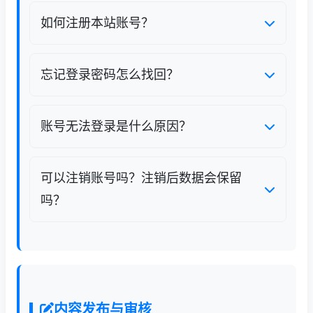
如何注册本站账号？
1. 点击页面顶部导航【注册】按钮进入注册
页；
忘记登录密码怎么找回？
2. 填写邮箱/手机号、自定义密码、验证码；
登录页面点击【找回密码】，输入注册时绑定
的邮箱或手机号，系统会发送重置验证码，输
账号无法登录是什么原因？
3. 勾选用户服务协议与隐私政策，完成验证即
入验证码后即可设置新密码。收不到验证码可
可注册成功。
检查垃圾邮件、短信拦截。
账号或密码输入错误，区分大小写；
可以注销账号吗？注销后数据会保留
邮箱/手机号未完成验证；
吗？
账号因违规发布内容被临时限制；
支持账号注销，进入个人设置页面即可申请。
浏览器缓存异常，清除缓存或更换浏览器
注销7天冷静期后账号永久删除，个人收藏、
重试。
草稿、个人信息全部清除；已公开发布的文章
会保留，作者标识改为匿名。
内容发布与审核