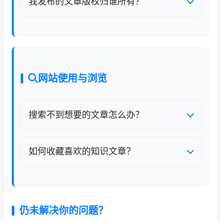
创证明、原文链接、侵权页面链接，工作人员
我发布的文章版权归谁所有？
3个工作日内核查处理，确认侵权将下架文章
原创作者保留作品完整著作权，前出塞知识网
并限制发布账号。
获得非独家线上展示、传播使用权，允许站内
正常转载推荐，商用需额外授权。
网站使用与浏览
搜索不到想要的文章怎么办？
1. 简化关键词，避免过长句子；2. 切换对应分
类栏目筛选；3. 内容尚未收录，可提交内容建
如何收藏喜欢的知识文章？
议；4. 清除浏览器缓存刷新页面。
打开文章详情页，点击页面底部星星收藏图
标，收藏内容统一保存在个人中心【我的收
藏】，支持批量取消收藏。
仍未解决你的问题？