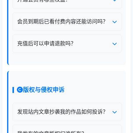
解锁全站付费专业知识文章；
会员到期后已看付费内容还能访问吗？
发布内容审核优先处理；
会员过期后，无法继续打开付费专栏文章；续
无页面广告；
费会员即可重新解锁全部内容，无阅读记录丢
充值后可以申请退款吗？
每日无限次全文复制导出。
失。
会员充值7天内、未使用会员权益可申请全额
退款；超过7天或已大量阅读付费内容不予退
款，具体以用户服务协议为准。
版权与侵权申诉
发现站内文章抄袭我的作品如何投诉？
前往联系我们页面发送版权申诉邮件，附带原