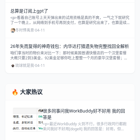
秘感是机器绝对复刻不出来的。
总算是订阅上gpt了
<p>看着自己账号上天天弹出来的试用资格是真的不爽，一气之下就研究
了一个晚上，从网络到手机号再到支付，也算是研究出来了，也算是续
命一个月了#ai #挑战人工智能#gpt订阅#gpt充值#gpt #codex</p>
冬时悸禹意
·
04-11
26年失而复得的神奇钱包：内华达打猎遗失物完整找回全解析
咱们拿当时的物价来对比一下：那时候美国普通快餐店的一个汉堡套餐
大概只要2到3美金，92美金足够你吃上整整一个月的豪华汉堡套餐；当
时的汽油价格每加仑也就1美元出头，92美金能加满一辆普通家用车的油
琉球就是我
·
04-11
箱好几次；甚至在那个年代，92美金还能买上一件质量相当不错的牛仔
裤或者一双品牌运动鞋。
🔥 大家热议
很多同事问我WorkBuddy好不好用 我的回
答是
<p>最近WorkBuddy 火到不行，很多行政同行都跑
来问我好不好用[dogeR] 我的回答是：好用，但有
风险👇