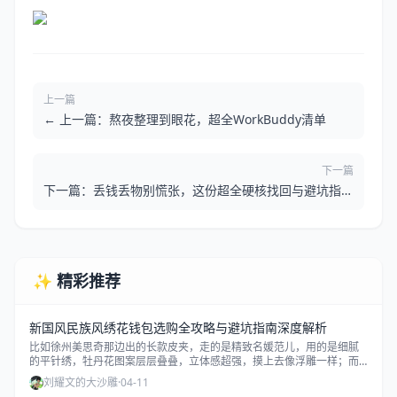
上一篇
← 上一篇：熬夜整理到眼花，超全WorkBuddy清单
下一篇
下一篇：丢钱丢物别慌张，这份超全硬核找回与避坑指南
请收好 →
✨ 精彩推荐
新国风民族风绣花钱包选购全攻略与避坑指南深度解析
比如徐州美思奇那边出的长款皮夹，走的是精致名媛范儿，用的是细腻
的平针绣，牡丹花图案层层叠叠，立体感超强，摸上去像浮雕一样；而
云南昆明古拙商贸或者芃晨工艺品店出的那些蓝染贴布绣，走的就是粗
刘耀文的大沙雕
·
04-11
犷原生态路线，针脚没那么整齐，但那种手工的温度感和民族图腾的神