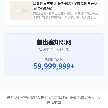
魔兽世界吉安娜服务器现状深度解析与玩家
避坑实战指南
而且8.2版本艾萨拉女王登场后，吉安娜和塔兰吉公
主这对“死敌CP”被迫联手抗敌的剧情，虽然在逻辑
上说得通（毕竟世界要毁灭了），但在任务对话里
充斥着生硬的台词和重复的过场动画，很多玩家直
接跳过不看。
前出塞知识网
知识平台 · 人工智能
已帮助的人数
59,999,999+
联系我们
常见问题FAQ
关于我们
隐私政策
用户服务协议
版权声明
网站地图