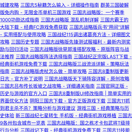
城建攻略
三国志5秘籍怎么输入 - 详细操作指南
群英三国破解
版免内购 - 无限金币单机三国游戏
三国志战略版：一个赛季
1000功勋达成指南
三国志战略版 混乱机制详解
三国志霸王的
大陆下载 - 经典FC游戏免费获取
三国志战略版兵书“用间”详解
- 实用搭配与使用攻略
三国战纪115调出诸葛亮方法 - 详细图文
攻略
三国历史专题
三国志战略版先锋测试服福利 - 最新内测奖
励与回归活动
三国志战略版徐晃郭淮搭配攻略 - 原版阵容与战
法推荐
三国志战略版阵法选择指南
三国战纪正宗版LAST下载 -
经典街机游戏免费下载
三国志战略版三战流派详解 - 策略玩法
指南
三国志战略版虎杖怎么做 - 简单攻略
三国志8重制版更新
日志 - 官方补丁说明
三国志战略版天下骑阵容详解 - 原创攻略
三国志吕布传长坂坡之战攻略 - 详细通关指南
三国官网正版 -
历史与游戏的官方入口
三国志8重制版UI修改指南 | 简单实用的
界面优化方法
阴阳三国志下载 - 官方正版游戏下载
三国志11抓
到君主杀不杀？策略分析与游戏建议
游戏三国 - 经典策略与历
史体验
新三国战纪七星转生 手机版 - 经典街机游戏移植
三国志
9各州包含城市一览表
三国志战略版：国之栋才卡包武将T级排
行与分析
三国战记下载 - 经典街机游戏免费下载
三国志11技能