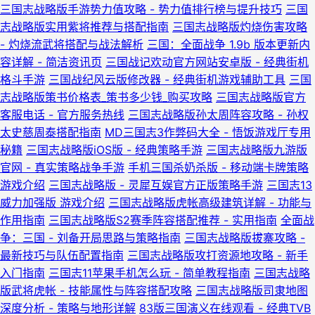
三国志战略版手游势力值攻略 - 势力值排行榜与提升技巧
三国
志战略版实用紫将推荐与搭配指南
三国志战略版灼烧伤害攻略
- 灼烧流武将搭配与战法解析
三国：全面战争 1.9b 版本更新内
容详解 - 简洁资讯页
三国战记欢动官方网站安卓版 - 经典街机
格斗手游
三国战纪风云版修改器 - 经典街机游戏辅助工具
三国
志战略版策书价格表_策书多少钱_购买攻略
三国志战略版官方
客服电话 - 官方服务热线
三国志战略版孙太周阵容攻略 - 孙权
太史慈周泰搭配指南
MD三国志3作弊码大全 - 悟饭游戏厅专用
秘籍
三国志战略版iOS版 - 经典策略手游
三国志战略版九游版
官网 - 真实策略战争手游
手机三国杀奶杀版 - 移动端卡牌策略
游戏介绍
三国志战略版 - 灵犀互娱官方正版策略手游
三国志13
威力加强版 游戏介绍
三国志战略版虎帐高级建筑详解 - 功能与
作用指南
三国志战略版S2赛季阵容搭配推荐 - 实用指南
全面战
争：三国 - 刘备开局思路与策略指南
三国志战略版拔寨攻略 -
最新技巧与队伍配置指南
三国志战略版攻打资源地攻略 - 新手
入门指南
三国志11苹果手机怎么玩 - 简单教程指南
三国志战略
版武将虎帐 - 技能属性与阵容搭配攻略
三国志战略版司隶地图
深度分析 - 策略与地形详解
83版三国演义在线观看 - 经典TVB