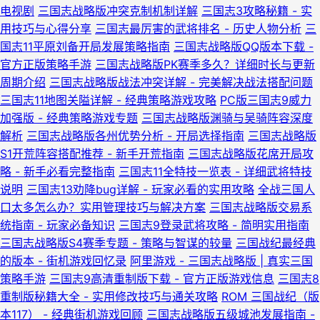
电视剧
三国志战略版冲突克制机制详解
三国志3攻略秘籍 - 实
用技巧与心得分享
三国志最厉害的武将排名 - 历史人物分析
三
国志11平原刘备开局发展策略指南
三国志战略版QQ版本下载 -
官方正版策略手游
三国志战略版PK赛季多久？详细时长与更新
周期介绍
三国志战略版战法冲突详解 - 完美解决战法搭配问题
三国志11地图关隘详解 - 经典策略游戏攻略
PC版三国志9威力
加强版 - 经典策略游戏专题
三国志战略版渊骑与吴骑阵容深度
解析
三国志战略版各州优势分析 - 开局选择指南
三国志战略版
S1开荒阵容搭配推荐 - 新手开荒指南
三国志战略版花席开局攻
略 - 新手必看完整指南
三国志11全特技一览表 - 详细武将特技
说明
三国志13劝降bug详解 - 玩家必看的实用攻略
全战三国人
口太多怎么办？实用管理技巧与解决方案
三国志战略版交易系
统指南 - 玩家必备知识
三国志9登录武将攻略 - 简明实用指南
三国志战略版S4赛季专题 - 策略与智谋的较量
三国战纪最经典
的版本 - 街机游戏回忆录
阿里游戏 - 三国志战略版 | 真实三国
策略手游
三国志9高清重制版下载 - 官方正版游戏信息
三国志8
重制版秘籍大全 - 实用修改技巧与通关攻略
ROM 三国战纪（版
本117） - 经典街机游戏回顾
三国志战略版五级城池发展指南 -