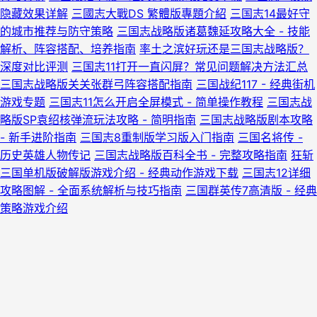
隐藏效果详解
三國志大戰DS 繁體版專題介紹
三国志14最好守
的城市推荐与防守策略
三国志战略版诸葛魏延攻略大全 - 技能
解析、阵容搭配、培养指南
率土之滨好玩还是三国志战略版？
深度对比评测
三国志11打开一直闪屏？常见问题解决方法汇总
三国志战略版关关张群弓阵容搭配指南
三国战纪117 - 经典街机
游戏专题
三国志11怎么开启全屏模式 - 简单操作教程
三国志战
略版SP袁绍核弹流玩法攻略 - 简明指南
三国志战略版剧本攻略
- 新手进阶指南
三国志8重制版学习版入门指南
三国名将传 -
历史英雄人物传记
三国志战略版百科全书 - 完整攻略指南
狂斩
三国单机版破解版游戏介绍 - 经典动作游戏下载
三国志12详细
攻略图解 - 全面系统解析与技巧指南
三国群英传7高清版 - 经典
策略游戏介绍