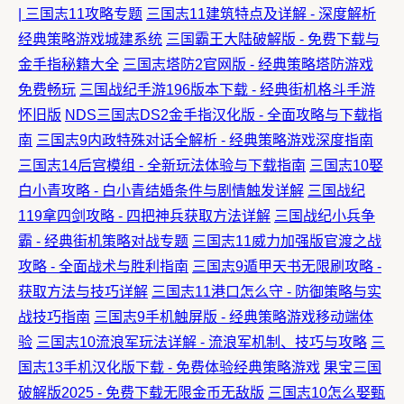
| 三国志11攻略专题
三国志11建筑特点及详解 - 深度解析
经典策略游戏城建系统
三国霸王大陆破解版 - 免费下载与
金手指秘籍大全
三国志塔防2官网版 - 经典策略塔防游戏
免费畅玩
三国战纪手游196版本下载 - 经典街机格斗手游
怀旧版
NDS三国志DS2金手指汉化版 - 全面攻略与下载指
南
三国志9内政特殊对话全解析 - 经典策略游戏深度指南
三国志14后宫模组 - 全新玩法体验与下载指南
三国志10娶
白小青攻略 - 白小青结婚条件与剧情触发详解
三国战纪
119拿四剑攻略 - 四把神兵获取方法详解
三国战纪小兵争
霸 - 经典街机策略对战专题
三国志11威力加强版官渡之战
攻略 - 全面战术与胜利指南
三国志9遁甲天书无限刷攻略 -
获取方法与技巧详解
三国志11港口怎么守 - 防御策略与实
战技巧指南
三国志9手机触屏版 - 经典策略游戏移动端体
验
三国志10流浪军玩法详解 - 流浪军机制、技巧与攻略
三
国志13手机汉化版下载 - 免费体验经典策略游戏
果宝三国
破解版2025 - 免费下载无限金币无敌版
三国志10怎么娶甄