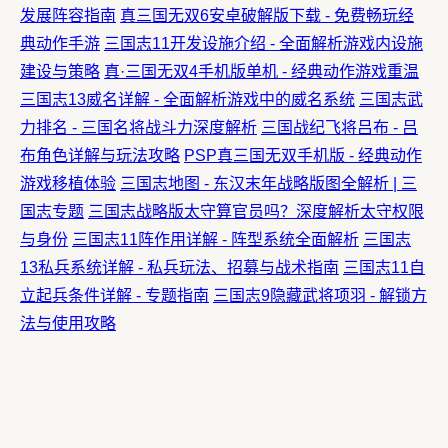
发展阵容指南
真三国无双6安卓破解版下载 - 免费畅玩经
典动作手游
三国志11开发设施介绍 - 全面解析游戏内设施
建设与策略
真·三国无双4手机版单机 - 经典动作游戏重温
三国志13威名详解 - 全面解析游戏中的威名系统
三国志武
力排名 - 三国名将战斗力深度解析
三国战纪飞将吕布 - 吕
布角色详解与玩法攻略
PSP真三国无双手机版 - 经典动作
游戏移植体验
三国志地图 - 东汉末年战略版图全解析 | 三
国志专题
三国志战略版太守算官员吗？深度解析太守权限
与身份
三国志11阵作用详解 - 阵型系统全面解析
三国志
13私兵系统详解 - 私兵玩法、招募与战术指南
三国志11自
立起兵条件详解 - 专题指南
三国志9隐藏武将项羽 - 解锁方
法与使用攻略