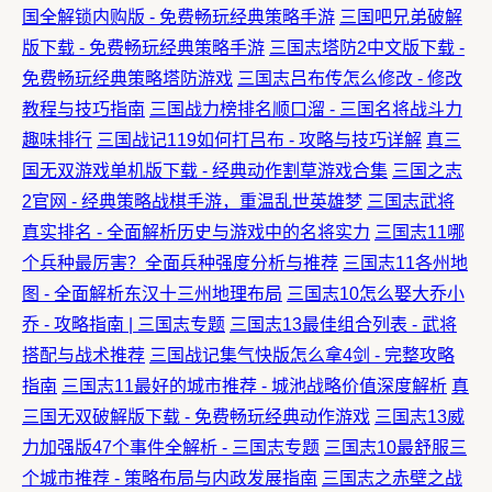
国全解锁内购版 - 免费畅玩经典策略手游
三国吧兄弟破解
版下载 - 免费畅玩经典策略手游
三国志塔防2中文版下载 -
免费畅玩经典策略塔防游戏
三国志吕布传怎么修改 - 修改
教程与技巧指南
三国战力榜排名顺口溜 - 三国名将战斗力
趣味排行
三国战记119如何打吕布 - 攻略与技巧详解
真三
国无双游戏单机版下载 - 经典动作割草游戏合集
三国之志
2官网 - 经典策略战棋手游，重温乱世英雄梦
三国志武将
真实排名 - 全面解析历史与游戏中的名将实力
三国志11哪
个兵种最厉害？全面兵种强度分析与推荐
三国志11各州地
图 - 全面解析东汉十三州地理布局
三国志10怎么娶大乔小
乔 - 攻略指南 | 三国志专题
三国志13最佳组合列表 - 武将
搭配与战术推荐
三国战记集气快版怎么拿4剑 - 完整攻略
指南
三国志11最好的城市推荐 - 城池战略价值深度解析
真
三国无双破解版下载 - 免费畅玩经典动作游戏
三国志13威
力加强版47个事件全解析 - 三国志专题
三国志10最舒服三
个城市推荐 - 策略布局与内政发展指南
三国志之赤壁之战