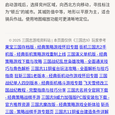
启动游戏后，选择兖州区域，向西北方向移动，寻找标注
为“顿丘”的城市。其城防值中等，地形以平原为主，适合
骑兵作战。使用地图缩放功能可更清晰地定位。
© 2025 三国志游戏资料站 | 本页面仅供《三国志9》玩家参考
果宝三国存档版 - 经典策略游戏怀旧专题
街机三国志2手
机版 - 经典街机策略游戏重制上线
三国演义单机版 - 经典
策略游戏下载与攻略
三国战纪乱世枭雄攻略 - 全面通关技
巧与角色解析
三国志11铜雀台玩法攻略 - 全面解析与技巧
指南
狂斩三国1老版本 - 经典街机动作游戏怀旧专题
三国
战纪单人四剑版本 - 经典街机格斗游戏专题
飞天雪修改三
国战纪教程 - 完整指南与技巧分享
三国志名将令官网下载
- 经典策略战棋手游
三国志9威力加强版PC版安装包下载 -
官方推荐资源
三国志魔改版 - 经典策略游戏全新体验
斩杀
三国 - 策略战棋手游专题页
三国志11铜雀台建造条件详解