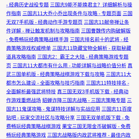
- 经典历史战役专题
三国志9能不能换君主？详细解析与操
作指南
三国志11大乔小乔出现条件与攻略 - 专题页面
三国
无双7手机版 - 经典动作手游专题页
三国志11献帝禅让条
件详解 - 禅让触发机制与攻略指南
三国曹魏传内购破解版
- 免费畅玩经典策略战棋手游
三国志排名前十的武将 - 经
典策略游戏权威榜单
三国志11隐藏宝物全解析 - 获取秘藏
道具攻略指南
三国志2：霸王之大陆 - 经典策略游戏专题
页
三国志11大都市有什么用 - 功能详解与战略价值分析
真
武三国单机版 - 经典策略战棋游戏下载与攻略
三国志11大
都市怎么建设 - 全面攻略与技巧指南
三国志11特技排名 -
全面解析最强武将特技
真三国无双3手机版下载 - 经典动
作游戏重燃战场
貂蝉诈降三国志战略 - 三国志策略专题
三
国志11鬼谋攻略 - 鬼谋特技详解与实战应用
三国志11百度
贴吧 - 玩家交流社区与攻略分享
三国无双单机版下载 - 免
费畅玩经典策略战棋游戏
果宝三国无限金币破解版 - 免费
畅玩经典策略游戏
三国志战略版内政武将推荐 - 最佳内政