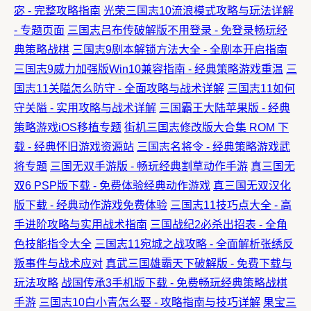
宓 - 完整攻略指南
光荣三国志10流浪模式攻略与玩法详解
- 专题页面
三国志吕布传破解版不用登录 - 免登录畅玩经
典策略战棋
三国志9剧本解锁方法大全 - 全剧本开启指南
三国志9威力加强版Win10兼容指南 - 经典策略游戏重温
三
国志11关隘怎么防守 - 全面攻略与战术详解
三国志11如何
守关隘 - 实用攻略与战术详解
三国霸王大陆苹果版 - 经典
策略游戏iOS移植专题
街机三国志修改版大合集 ROM 下
载 - 经典怀旧游戏资源站
三国志名将令 - 经典策略游戏武
将专题
三国无双手游版 - 畅玩经典割草动作手游
真三国无
双6 PSP版下载 - 免费体验经典动作游戏
真三国无双汉化
版下载 - 经典动作游戏免费体验
三国志11技巧点大全 - 高
手进阶攻略与实用战术指南
三国战纪2必杀出招表 - 全角
色技能指令大全
三国志11宛城之战攻略 - 全面解析张绣反
叛事件与战术应对
真武三国雄霸天下破解版 - 免费下载与
玩法攻略
战国传承3手机版下载 - 免费畅玩经典策略战棋
手游
三国志10白小青怎么娶 - 攻略指南与技巧详解
果宝三