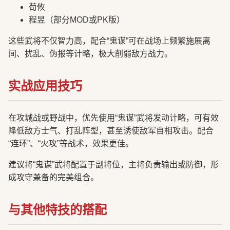
荀攸
程昱（部分MOD或PK版）
这些武将不仅智力高，配合“鬼谋”可在战场上频繁施展离
间、扰乱、伪报等计略，极大削弱敌方战力。
实战应用技巧
在攻城战或野战中，优先使用“鬼谋”武将发动计略，可有效
降低敌方士气、打乱阵型，甚至诱使敌军自相攻击。配合
“连环”、“火攻”等战术，效果更佳。
建议将“鬼谋”武将配置于副将位，主将负责输出或防御，形
成攻守兼备的完美组合。
与其他特技的搭配