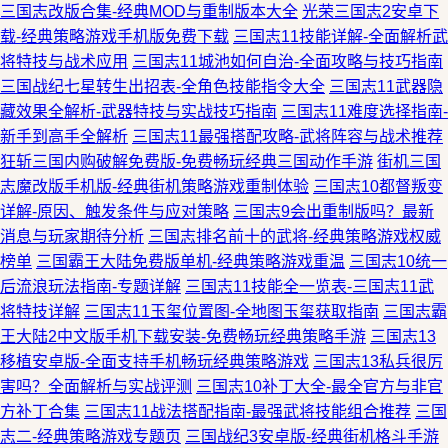
三国志改版合集-经典MOD与重制版本大全
光荣三国志2安卓下
载-经典策略游戏手机版免费下载
三国志11技能详解-全面解析武
将特技与战术应用
三国志11城池如何自治-全面攻略与技巧指南
三国战纪七星转生出招表-全角色技能指令大全
三国志11武器隐
藏效果全解析-武器特技与实战技巧指南
三国志11难度选择指南-
新手到高手全解析
三国志11最强搭配攻略-武将阵容与战术推荐
狂斩三国内购破解免费版-免费畅玩经典三国动作手游
街机三国
志魔改版手机版-经典街机策略游戏重制体验
三国志10都督叛变
详解-原因、触发条件与应对策略
三国志9会出重制版吗？最新
消息与玩家期待分析
三国志排名前十的武将-经典策略游戏权威
榜单
三国霸王大陆免费版单机-经典策略游戏重温
三国志10统一
后流浪玩法指南-专题详解
三国志11技能全一览表-三国志11武
将特技详解
三国志11玉玺位置图-全地图玉玺获取指南
三国志霸
王大陆2中文版手机下载安装-免费畅玩经典策略手游
三国志13
移植安卓版-全面支持手机畅玩经典策略游戏
三国志13私兵很厉
害吗？全面解析与实战评测
三国志10补丁大全-最全官方与非官
方补丁合集
三国志11战法搭配指南-最强武将技能组合推荐
三国
志二-经典策略游戏专题页
三国战纪3安卓版-经典街机格斗手游