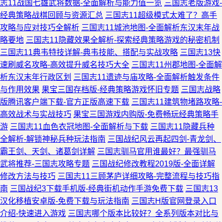
志11战国七雄武将数据-全面解析与能力值一览
三国志老版游戏-
经典策略战棋回顾与资源汇总
三国志11超级模式太难了？高手
攻略与应对技巧全解析
三国志11城池地图-全面解析东汉末年战
略要地
三国志11隐藏效果全解析-探索经典策略游戏的秘密机制
三国志11典韦特技详解-典韦技能、搭配与实战攻略
三国志13快
速刷威名攻略-高效提升威名技巧大全
三国志11州郡地图-全面解
析东汉末年行政区划
三国志11遗迹与庙攻略-全面解析触发条件
与作用效果
果宝三国存档版-经典策略游戏怀旧专题
三国志战略
版腾讯客户端下载-官方正版高速下载
三国志11建筑物堵路攻略-
高效战术与实战技巧
果宝三国游戏内购版-免费畅玩经典策略手
游
三国志11血色衣冠地图-全面解析与下载
三国志11隐藏兵种
全解析-解锁神秘兵种玩法指南
三国战纪风云再起四剑-青龙剑、
霸王剑、天剑、诸葛剑详解
三国志驯马官用谁最好？最强驯马
武将推荐-三国志攻略专题
三国战纪修改教程2019版-全面详解
修改方法与技巧
三国志11三顾茅庐详细攻略-完整流程与技巧指
南
三国战纪3下载手机版-经典街机动作手游免费下载
三国志13
汉化移植安卓版-免费下载与玩法指南
三国志H版官网登录入口
介绍-快速进入游戏
三国志哪个版本比较好？全系列版本对比与