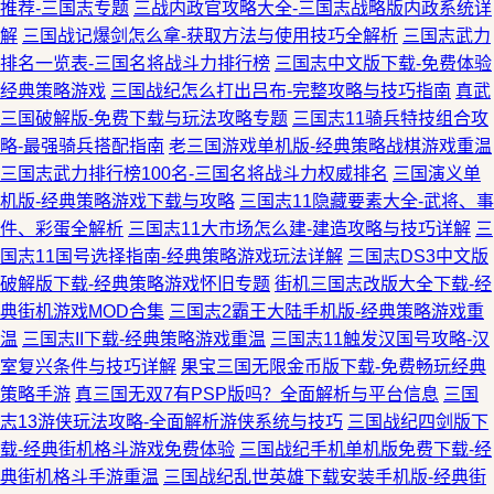
推荐-三国志专题
三战内政官攻略大全-三国志战略版内政系统详
解
三国战记爆剑怎么拿-获取方法与使用技巧全解析
三国志武力
排名一览表-三国名将战斗力排行榜
三国志中文版下载-免费体验
经典策略游戏
三国战纪怎么打出吕布-完整攻略与技巧指南
真武
三国破解版-免费下载与玩法攻略专题
三国志11骑兵特技组合攻
略-最强骑兵搭配指南
老三国游戏单机版-经典策略战棋游戏重温
三国志武力排行榜100名-三国名将战斗力权威排名
三国演义单
机版-经典策略游戏下载与攻略
三国志11隐藏要素大全-武将、事
件、彩蛋全解析
三国志11大市场怎么建-建造攻略与技巧详解
三
国志11国号选择指南-经典策略游戏玩法详解
三国志DS3中文版
破解版下载-经典策略游戏怀旧专题
街机三国志改版大全下载-经
典街机游戏MOD合集
三国志2霸王大陆手机版-经典策略游戏重
温
三国志II下载-经典策略游戏重温
三国志11触发汉国号攻略-汉
室复兴条件与技巧详解
果宝三国无限金币版下载-免费畅玩经典
策略手游
真三国无双7有PSP版吗？全面解析与平台信息
三国
志13游侠玩法攻略-全面解析游侠系统与技巧
三国战纪四剑版下
载-经典街机格斗游戏免费体验
三国战纪手机单机版免费下载-经
典街机格斗手游重温
三国战纪乱世英雄下载安装手机版-经典街