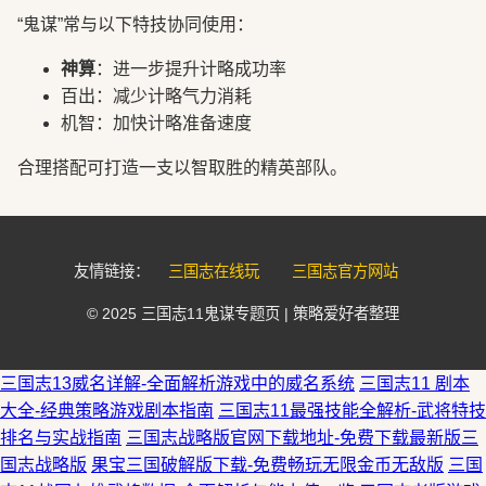
“鬼谋”常与以下特技协同使用：
神算
：进一步提升计略成功率
百出：减少计略气力消耗
机智：加快计略准备速度
合理搭配可打造一支以智取胜的精英部队。
友情链接：
三国志在线玩
三国志官方网站
© 2025 三国志11鬼谋专题页 | 策略爱好者整理
三国志13威名详解-全面解析游戏中的威名系统
三国志11 剧本
大全-经典策略游戏剧本指南
三国志11最强技能全解析-武将特技
排名与实战指南
三国志战略版官网下载地址-免费下载最新版三
国志战略版
果宝三国破解版下载-免费畅玩无限金币无敌版
三国