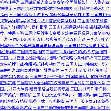
机格斗手游
三国战纪单人拿四剑攻略-全面解析如何一人集齐四
把神兵
三国志11威力加强版武将搭配图表-最佳阵容与战术组合
指南
真三国无双版手游下载-畅玩经典割草动作手游
三国志10元
戎弩兵详解-兵种特性、战术搭配与实战攻略
三国志9能不能换
君主？详细解析与操作指南
三国志11实用武将排名-最强武将推
荐与使用攻略
三国七星转生安卓版下载-免费畅玩经典策略RPG
手游
三国志DS3星组汉化-经典策略游戏汉化专题
三国志9哪个
剧本好玩？经典剧本推荐与玩法解析
三国志11超级版与上级版
区别详解-三国志专题指南
三国志11抓到必杀的武将-专题指南
三国志11官渡之战剧情触发指南-详细攻略与条件解析
真三国无
双单机版下载-免费畅玩经典动作游戏
三国志11事件触发一览-全
面解析游戏内隐藏剧情与触发条件
三国志9电脑版-经典策略游
戏重温|专题页面
三国志10妻子叛变机制详解-原因、触发条件与
应对策略
三国官职大全-详解东汉末年与三国时期的官制体系
三
国志11四大神将-经典策略游戏武将专题
三国志11阵作用详解-
阵型系统全面解析
三国志13怎么获得名声-全面攻略指南
三国孔
明传初始存档版-免费下载与攻略指南
三国志H版下载G18-免费
体验经典策略游戏
三国志11骑神最废的神-全面解析与玩家共识