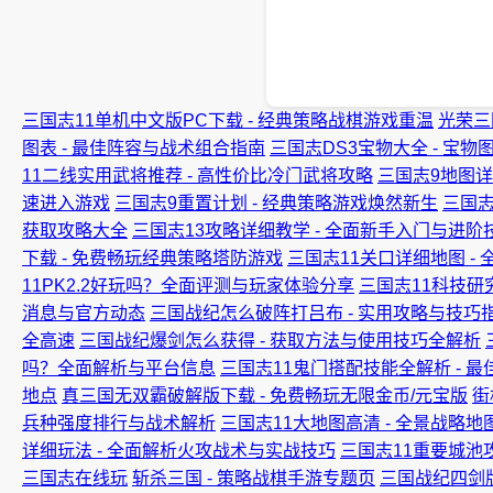
三国志11单机中文版PC下载 - 经典策略战棋游戏重温
光荣三
图表 - 最佳阵容与战术组合指南
三国志DS3宝物大全 - 宝
11二线实用武将推荐 - 高性价比冷门武将攻略
三国志9地图详
速进入游戏
三国志9重置计划 - 经典策略游戏焕然新生
三国
获取攻略大全
三国志13攻略详细教学 - 全面新手入门与进阶
下载 - 免费畅玩经典策略塔防游戏
三国志11关口详细地图 -
11PK2.2好玩吗？全面评测与玩家体验分享
三国志11科技研
消息与官方动态
三国战纪怎么破阵打吕布 - 实用攻略与技巧
全高速
三国战纪爆剑怎么获得 - 获取方法与使用技巧全解析
吗？全面解析与平台信息
三国志11鬼门搭配技能全解析 - 
地点
真三国无双霸破解版下载 - 免费畅玩无限金币/元宝版
街
兵种强度排行与战术解析
三国志11大地图高清 - 全景战略
详细玩法 - 全面解析火攻战术与实战技巧
三国志11重要城池
三国志在线玩
斩杀三国 - 策略战棋手游专题页
三国战纪四剑版