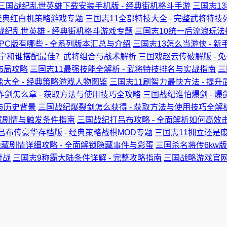
三国战纪乱世英雄下载安装手机版 - 经典街机格斗手游
三国志1
 经典红白机策略游戏专题
三国志11全部特技大全 - 完整武将特
战纪乱世英雄 - 经典街机格斗游戏专题
三国志10统一后流浪玩法指
PC版有哪些 - 全系列版本汇总与介绍
三国志13怎么当游侠 - 
甘宁和谁搭配最佳？武将组合与战术解析
三国戏赵云传破解版 - 
布局攻略
三国志11最强技能全解析 - 武将特技排名与实战指南
三
像大全 - 经典策略游戏人物图鉴
三国志11刷智力最快方法 - 提
炸剑怎么拿 - 获取方法与使用技巧全攻略
三国战纪谁怕爆剑 - 
与历史背景
三国战纪爆裂剑怎么获得 - 获取方法与使用技巧全解
隐藏剧情与触发条件指南
三国战纪打吕布攻略 - 全面解析如何高效击
吕布传豪华存档版 - 经典策略战棋MOD专题
三国志11拥立还是
隐藏剧情详细攻略 - 全面解锁隐藏事件与彩蛋
三国杀名将传6kw版
对战
三国志9称霸大陆条件详解 - 完整攻略指南
三国战略游戏官网