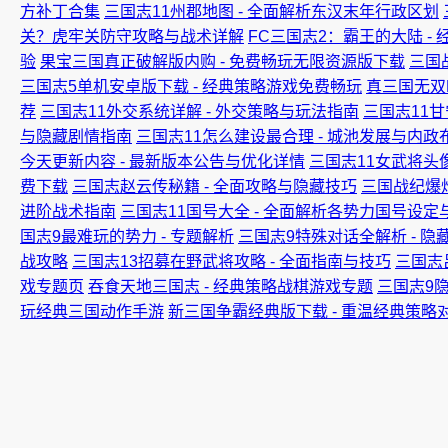
方补丁合集
三国志11州郡地图 - 全面解析东汉末年行政区划
关？虎牢关防守攻略与战术详解
FC三国志2：霸王的大陆 -
验
果宝三国真正破解版内购 - 免费畅玩无限资源版下载
三国
三国志5单机安卓版下载 - 经典策略游戏免费畅玩
真三国无双
荐
三国志11外交系统详解 - 外交策略与玩法指南
三国志11
与隐藏剧情指南
三国志11怎么建设最合理 - 城池发展与内政
今天更新内容 - 最新版本公告与优化详情
三国志11女武将头
费下载
三国志赵云传秘籍 - 全面攻略与隐藏技巧
三国战纪爆
进阶战术指南
三国志11国号大全 - 全面解析各势力国号设定
国志9最难玩的势力 - 专题解析
三国志9特殊对话全解析 - 
战攻略
三国志13招募在野武将攻略 - 全面指南与技巧
三国志
戏专题页
吞食天地三国志 - 经典策略战棋游戏专题
三国志9
玩经典三国动作手游
新三国争霸经典版下载 - 重温经典策略