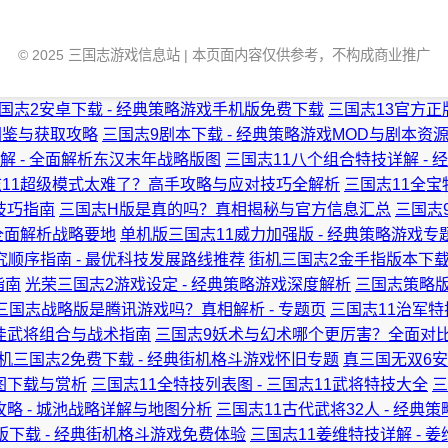
© 2025 三国志游戏信息站 | 本页面内容仅供参考，不构成商业推广
国志2安卓下载 - 经典策略游戏手机版免费下载
三国志13官方正
物图鉴与获取攻略
三国志9剧本下载 - 经典策略游戏MOD与剧本资
解 - 全面解析东汉末年战略版图
三国志11八个组合特技详解 -
志11超级模式太难了？高手攻略与应对技巧全解析
三国志11全宝
技巧指南
三国志H版是真的吗？真相揭秘与官方信息汇总
三国志
 全面解析战略要地
单机版三国志11威力加强版 - 经典策略游戏专
究顺序指南 - 最优科技发展路线推荐
街机三国志2金手指版本下载
指南
光荣三国志2游戏设定 - 经典策略游戏深度解析
三国志策略版
三国志战略版是腾讯游戏吗？真相解析 - 专题页
三国志11治军特
最佳武将组合与战术指南
三国志9妖术与幻术哪个更厉害？全面对
机三国志2免费下载 - 经典街机格斗游戏怀旧专题
真三国无双6安
地图下载与赏析
三国志11全特技列表图 - 三国志11武将特技大全
三
攻略 - 城池战略详解与地图分析
三国志11古代武将32人 - 经
下载 - 经典街机格斗游戏免费体验
三国志11姜维特技详解 - 