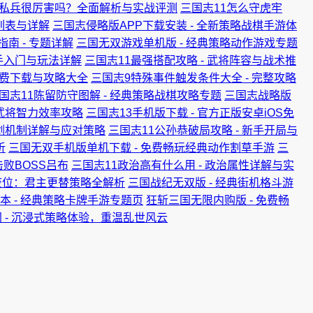
3私兵很厉害吗？全面解析与实战评测
三国志11怎么守虎牢
技列表与详解
三国志侵略版APP下载安装 - 全新策略战棋手游体
南 - 专题详解
三国无双游戏单机版 - 经典策略动作游戏专题
新手入门与玩法详解
三国志11最强搭配攻略 - 武将阵容与战术推
免费下载与攻略大全
三国志9特殊事件触发条件大全 - 完整攻略
国志11陈留防守图解 - 经典策略战棋攻略专题
三国志战略版
升武将智力效率攻略
三国志13手机版下载 - 官方正版安卓iOS免
爆剑机制详解与应对策略
三国志11公孙恭破局攻略 - 新手开局与
析
三国无双手机版单机下载 - 免费畅玩经典动作割草手游
三
败BOSS吕布
三国志11政治高有什么用 - 政治属性详解与实
废位：君主更替策略全解析
三国战纪无双版 - 经典街机格斗游
本 - 经典策略卡牌手游专题页
狂斩三国无限内购版 - 免费畅
 - 沉浸式策略体验，重温乱世风云