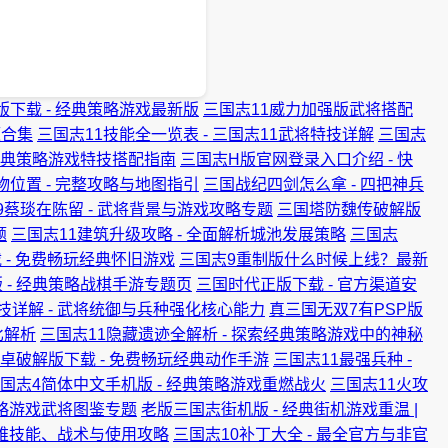
版下载 - 经典策略游戏最新版
三国志11威力加强版武将搭配
源合集
三国志11技能全一览表 - 三国志11武将特技详解
三国志
 经典策略游戏特技搭配指南
三国志H版官网登录入口介绍 - 快
物位置 - 完整攻略与地图指引
三国战纪四剑怎么拿 - 四把神兵
9蔡琰在陈留 - 武将背景与游戏攻略专题
三国塔防魏传破解版
题
三国志11建筑升级攻略 - 全面解析城池发展策略
三国志
 - 免费畅玩经典怀旧游戏
三国志9重制版什么时候上线？最新
 - 经典策略战棋手游专题页
三国时代正版下载 - 官方渠道安
技详解 - 武将统御与兵种强化核心能力
真三国无双7有PSP版
比解析
三国志11隐藏遗迹全解析 - 探索经典策略游戏中的神秘
卓破解版下载 - 免费畅玩经典动作手游
三国志11最强兵种 -
国志4简体中文手机版 - 经典策略游戏重燃战火
三国志11火攻
典策略游戏武将图鉴专题
老版三国志街机版 - 经典街机游戏重温 |
姜维技能、战术与使用攻略
三国志10补丁大全 - 最全官方与非官