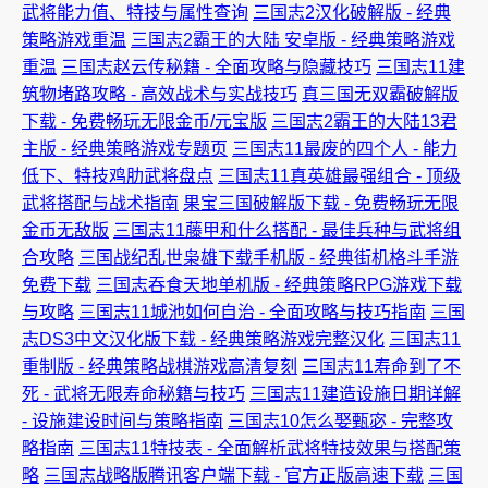
武将能力值、特技与属性查询
三国志2汉化破解版 - 经典
策略游戏重温
三国志2霸王的大陆 安卓版 - 经典策略游戏
重温
三国志赵云传秘籍 - 全面攻略与隐藏技巧
三国志11建
筑物堵路攻略 - 高效战术与实战技巧
真三国无双霸破解版
下载 - 免费畅玩无限金币/元宝版
三国志2霸王的大陆13君
主版 - 经典策略游戏专题页
三国志11最废的四个人 - 能力
低下、特技鸡肋武将盘点
三国志11真英雄最强组合 - 顶级
武将搭配与战术指南
果宝三国破解版下载 - 免费畅玩无限
金币无敌版
三国志11藤甲和什么搭配 - 最佳兵种与武将组
合攻略
三国战纪乱世枭雄下载手机版 - 经典街机格斗手游
免费下载
三国志吞食天地单机版 - 经典策略RPG游戏下载
与攻略
三国志11城池如何自治 - 全面攻略与技巧指南
三国
志DS3中文汉化版下载 - 经典策略游戏完整汉化
三国志11
重制版 - 经典策略战棋游戏高清复刻
三国志11寿命到了不
死 - 武将无限寿命秘籍与技巧
三国志11建造设施日期详解
- 设施建设时间与策略指南
三国志10怎么娶甄宓 - 完整攻
略指南
三国志11特技表 - 全面解析武将特技效果与搭配策
略
三国志战略版腾讯客户端下载 - 官方正版高速下载
三国