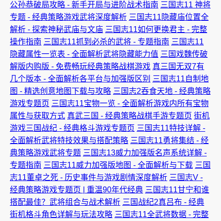
公孙恭破局攻略 - 新手开局与进阶战术指南
三国志11 神将
专题 - 经典策略游戏武将深度解析
三国志11隐藏庙位置全
解析 - 探索神秘武庙与文庙
三国志11如何更换君主 - 完整
操作指南
三国志11抓到必杀的武将 - 专题指南
三国志11
隐藏属性一览表 - 全面解析武将隐藏能力值
三国戏魏传破
解版内购版 - 免费畅玩经典策略战棋游戏
真三国无双7有
几个版本 - 全面解析各平台与加强版区别
三国志11自制地
图 - 精选创意地图下载与攻略
三国志2吞食天地 - 经典策略
游戏专题页
三国志11宝物一览 - 全面解析游戏内所有宝物
属性与获取方式
真武三国 - 经典策略战棋手游专题页
街机
游戏三国战纪 - 经典格斗游戏专题页
三国志11特技详解 -
全面解析武将特技效果与搭配策略
三国志11勇将集结 - 经
典策略游戏武将专题
三国志13威力加强版名声系统详解 -
专题指南
三国志11威力加强版地图 - 全面解析与下载
三国
志11董卓之死 - 历史事件与游戏剧情深度解析
三国志V -
经典策略游戏专题页 | 重温90年代经典
三国志11甘宁和谁
搭配最佳？武将组合与战术解析
三国战纪2真吕布 - 经典
街机格斗角色详解与玩法攻略
三国志11全武将数据 - 完整