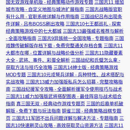
国无双游戏单机版 - 经典策略动作游戏专题
三国志11 增加
城市攻略 - 自定义地图与城池扩展指南
三国志战略版官职
有什么用 - 官职系统详解与作用指南
三国战纪吕布出现条
件详解 - 吕布BOSS刷出攻略
三国志10七王都巡礼 - 探索
经典策略游戏中的七大都城
三国志13最强威名推荐与解析
- 全面攻略指南
三国志9异族统一全国攻略 - 专题指南
三国
戏魏传破解版存档下载 - 免费完整通关存档合集
三国志11
大都市在哪 - 位置详解与战略价值分析
三国志11隐藏要素
大全 - 武将、事件、彩蛋全解析
三国战纪和氏璧怎么拿 -
获取方法与技巧全攻略
三国志14绅士版 - 经典策略游戏
MOD专题
三国志10元戎弩兵详解 - 兵种特性、战术搭配与
实战攻略
三国志13威力加强版私兵怎么招募 - 完整攻略指
南
三国战纪援军令攻略 - 全面解析援军令使用技巧与战术
三国志11威力加强版武将搭配图表 - 最佳阵容与战术组合
指南
真三国无双 - 经典动作游戏专题页
三国的后裔单机破
解版 - 免费下载与玩法指南
铜雀三国 - 经典策略战棋专题
页
三国志11军团不出兵问题详解与解决方法 - 专题指南
三
国志10快速刷灵山攻略 - 高效获取灵山资源方法
三国志11