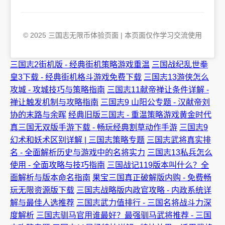
© 2025 三国志无限币体验页面 | 本页面仅作学习交流使用
三国志2街机版 - 经典街机策略游戏重温
三国战纪乱世拳
皇3下载 - 经典街机格斗游戏免费下载
三国志13游侠怎么
攻城 - 攻城技巧与策略指南
三国志11献帝禅让条件详解 -
禅让触发机制与攻略指南
三国志9 山阳公专题 - 汉献帝刘
协的末路与余晖
经典旧版三国志 - 重温策略游戏黄金时代
真三国无双版手游下载 - 畅玩经典割草动作手游
三国志9
幻术和妖术区别详解 | 三国志策略专题
三国志武将真实排
名 - 全面解析历史与游戏中的名将实力
三国志13私兵怎么
使用 - 全面攻略与技巧指南
三国战记119版本叫什么？全
面解析与版本命名指南
果宝三国真正破解版内购 - 免费畅
玩无限资源版下载
三国志战略版内政官攻略 - 内政系统详
解与最佳人选推荐
三国志武力值排行 - 三国名将战斗力深
度解析
三国志驯马官用谁最好？最强驯马武将推荐 - 三国