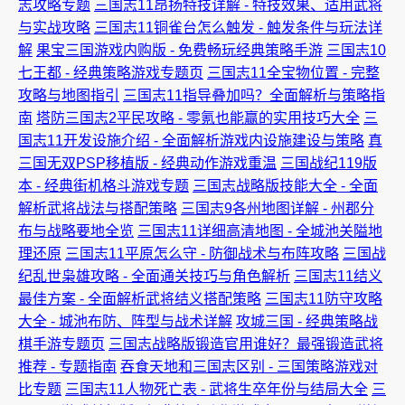
志攻略专题
三国志11昂扬特技详解 - 特技效果、适用武将
与实战攻略
三国志11铜雀台怎么触发 - 触发条件与玩法详
解
果宝三国游戏内购版 - 免费畅玩经典策略手游
三国志10
七王都 - 经典策略游戏专题页
三国志11全宝物位置 - 完整
攻略与地图指引
三国志11指导叠加吗？全面解析与策略指
南
塔防三国志2平民攻略 - 零氪也能赢的实用技巧大全
三
国志11开发设施介绍 - 全面解析游戏内设施建设与策略
真
三国无双PSP移植版 - 经典动作游戏重温
三国战纪119版
本 - 经典街机格斗游戏专题
三国志战略版技能大全 - 全面
解析武将战法与搭配策略
三国志9各州地图详解 - 州郡分
布与战略要地全览
三国志11详细高清地图 - 全城池关隘地
理还原
三国志11平原怎么守 - 防御战术与布阵攻略
三国战
纪乱世枭雄攻略 - 全面通关技巧与角色解析
三国志11结义
最佳方案 - 全面解析武将结义搭配策略
三国志11防守攻略
大全 - 城池布防、阵型与战术详解
攻城三国 - 经典策略战
棋手游专题页
三国志战略版锻造官用谁好？最强锻造武将
推荐 - 专题指南
吞食天地和三国志区别 - 三国策略游戏对
比专题
三国志11人物死亡表 - 武将生卒年份与结局大全
三