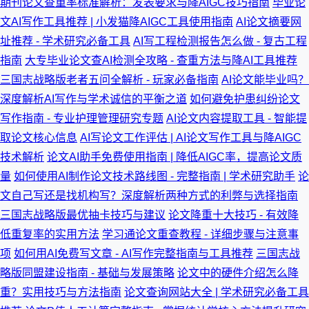
期刊论文查重率标准解析：发表要求与降AIGC技巧指南
毕业论
文AI写作工具推荐 | 小发猫降AIGC工具使用指南
AI论文摘要网
址推荐 - 学术研究必备工具
AI写工程检测报告怎么做 - 复古工程
指南
大专毕业论文查AI检测全攻略 - 查重方法与降AI工具推荐
三国志战略版老者五问全解析 - 玩家必备指南
AI论文能毕业吗？
深度解析AI写作与学术诚信的平衡之道
如何避免护患纠纷论文
写作指南 - 专业护理管理研究专题
AI论文内容提取工具 - 智能提
取论文核心信息
AI写论文工作评估 | AI论文写作工具与降AIGC
技术解析
论文AI助手免费使用指南 | 降低AIGC率，提高论文质
量
如何使用AI制作论文技术路线图 - 完整指南 | 学术研究助手
论
文自己写还是找机构写？深度解析两种方式的利弊与选择指南
三国志战略版最优抽卡技巧与建议
论文降重十大技巧 - 有效降
低重复率的实用方法
学习通论文重查教程 - 详细步骤与注意事
项
如何用AI免费写文章 - AI写作完整指南与工具推荐
三国志战
略版同盟建设指南 - 基础与发展策略
论文中的硬件介绍怎么降
重？实用技巧与方法指南
论文查询网站大全 | 学术研究必备工具