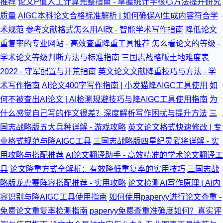
推荐
论文P值人工计算完整指南 - 掌握统计学核心方法提升研究
质量
AIGC本科论文合格标准解析 | 如何确保AI生成内容符合学
术规范
参考文献格式怎么用AI改 - 智能学术写作指南
降低论文
重复率的专业网站 - 高效查重降重工具推荐
怎么看论文的等级 -
学术论文等级判断方法与标准指南
三国志战略版土地难度表
2022 - 守军配置与开荒指南
英文论文文献降重技巧与方法 - 学
术写作指南
AI论文400字写作指南 | 小发猫降AIGC工具使用
如
何不被查出AI论文 | AI检测规避技巧与降AIGC工具使用指南
为
什么感觉自己写的作文很差？深度解析写作困扰与提升方法
三
国志战略版五大兵种详解 - 游戏攻略
英文论文格式快速修改 | 专
业格式规范与降AIGC工具
三国志战略版四星纪灵武将详解 - 实
用攻略与搭配推荐
AI论文翻译助手 - 高效精准的学术论文翻译工
具
论文降重方式全解析：有效降低重复率的实用技巧
三国志战
略版龙虎赛阵容搭配推荐 - 实用攻略
论文检测AI写作原理 | AI内
容识别与降AIGC工具使用指南
如何使用paperyy进行论文查重 -
免费论文重复率检测指南
paperyy免费查重准确度如何？真实评