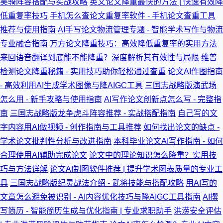
吴骑阵容搭配与实战攻略
英文论文降重最快的方法 | 快速有效降
低重复率技巧
手机怎么查论文重复率软件 - 手机论文查重工具
推荐与使用指南
AI手写论文物流管理专题 - 智能学术写作与物流
专业融合指南
万方论文降重技巧：高效降低重复率的实用方法
来回语音翻译到底能不能降重？深度解析其有效性与局限
维普
检测论文降重秘籍 - 实用技巧助你轻松通过查重
论文AI作图指南
- 高效利用AI生成学术图像与降AIGC工具
三国志战略版演武场
怎么用 - 新手攻略与使用指南
AI写作论文创新点怎么写 - 完整指
南
三国志战略版龙争虎斗阵容推荐 - 实战搭配指南
自己写的文
字内容用AI做视频 - 创作指南与工具推荐
如何找出论文的缺点 -
学术论文批判性分析与改进指南
本科毕业论文AI写作指南 - 如何
合理使用AI辅助完成论文
论文中的理论知识怎么降重？实用技
巧与方法详解
论文AI制图软件推荐 | 提升学术图表质量的专业工
具
三国志战略版纪灵战法介绍 - 武将技能与搭配攻略
用AI写的
文章怎么避免被识别 - AI内容优化技巧与降AIGC工具指南
AI撰
写简历 - 智能简历生成与优化指南 | 专业求职助手
洪涝安全评估