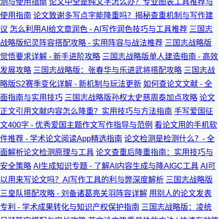
测与使用指南
论文中全是纯文字怎么办？专业图表工具推荐与
使用指南
论文致谢多写点字能降重吗？揭秘查重机制与写作建
议
怎么利用AI给文章润色 - AI写作润色技巧与工具推荐
三国志
战略版纪灵阵容搭配攻略 - 实用阵容与战法推荐
三国志战略版
觉悟要求详解 - 新手进阶攻略
三国志战略版单人建造指南 - 高效
发展攻略
三国志战略版：张春华与乐进武将搭配攻略
三国志战
略版S2赛季变化详解 - 新机制与玩法更新
如何查论文文献 - 全
面指南与实用技巧
三国志战略版孙权太史慈周泰加点攻略
论文
正文引用文献内容怎么降重？实用技巧与方法指南
手写爱国征
文400字 - 优秀爱国主题作文写作指导与范例
看论文用的手机软
件推荐 - 学术论文阅读App精选指南
论文检测是检测什么？- 全
面解析论文检测原理与工具
论文查重后降重指南：实用技巧与
安全策略
AI生成知识专题 - 了解AI内容生成与降AIGC工具
AI可
以用来写论文吗？AI写作工具的利与弊深度解析
三国志战略版
三皇队搭配攻略 - 刘备诸葛亮关羽阵容详解
用别人的论文发表
专利 - 学术成果转化与知识产权保护指南
三国志战略版：凌统