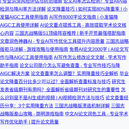
| 专业洪涝风险评估与防范指南
论文AI率怎么检测？专业AI内容
检测与降AI率方法详解
论文降重技巧 | 如何实现80%降重率 | 小
发猫AIGC工具使用指南
AI写作8000字论文指南 | 小发猫降
AIGC工具使用详解
AI论文重点提炼工具 - 高效提取学术论文核
心内容
三国志战略版S1顶级阵容推荐 | 新手开荒最强搭配指南
文章润色神器AI - 专业AI写作优化工具提升内容质量
三国志战略
版拒马详解 - 游戏攻略与使用指南
免费AI论文2000字 | AI论文写
作与降AIGC工具使用指南
AI写作怎么修改论文文献 - 学术写作
助手指南
论文公司简介怎么写避免查重 - 专业写作技巧与降
AIGC解决方案
论文查重率怎么调整？实用降重技巧全解析
毕业
论文降重百分比多少可以过？全面解析查重标准与技巧
研究生
发表省级期刊有用吗？全面解析省级期刊对研究生的重要性
怎
么识别是不是AI生成的视频 | AI视频检测方法与技巧
论文查重经
历分享：3个实用降重方法
三国志战略版溃逃机制详解
三国志
战略版泰山攻略 - 简明游戏指南
中文AI论文润色工具 - 专业学术
写作优化助手 | 提升论文质量