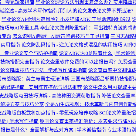
- 零氪玩家指南
毕业论文理论方法出现重复怎么办？实用降重
献综述 - 高效学术写作指南
用别人的论文发表论文算不算违法？
览
毕业论文AI检测为高风险？小发猫降AIGC工具助您顺利通过
作技巧与AI降重工具
毕业论文致谢降重指南：写出独特真诚的感谢 
重专题
怎么识别AI唱歌 - AI歌声鉴别技巧与工具指南
三国志战略
明实用指南
论文防乱码指南 - 避免论文格式混乱的实用技巧
AI作
- 专业论文安全与防护指南
论文AIGC为0意味着什么 | 学术诚信
骑技能搭配完全指南
论文查重软件免费的可以出报告吗？免费查
论文降重技巧与方法 - 学术写作降重指南
论文查重率中文翻译成
国志战略版：英主与霸主玩法详解
三国志战略版吕郭周特技搭配
赛配将指南 - 实用阵容搭配与战法推荐
论文中怎么用AI提取主要
志战略版屯田技巧详解 - 高效种田资源获取指南
降低论文查重率
用解决方案与技巧分享
全是AI生成视频：技术革新与内容创作新纪元
志战略版白板武将加点指南 - 零氪玩家培养攻略
SCI论文降重绝
 | 学术写作指南
期刊论文查重率标准解析：发表要求与降AIG
测报告是什么？全面解析与应对方案 | 学术诚信指南
专业术语特