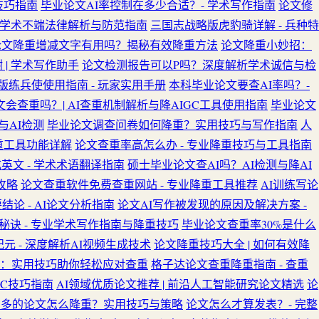
技巧指南
毕业论文AI率控制在多少合适？- 学术写作指南
论文修
学术不端法律解析与防范指南
三国志战略版虎豹骑详解 - 兵种特
论文降重增减文字有用吗？揭秘有效降重方法
论文降重小妙招：
| 学术写作助手
论文检测报告可以P吗？深度解析学术诚信与检
版练兵使使用指南 - 玩家实用手册
本科毕业论文要查AI率吗？-
文会查重吗？| AI查重机制解析与降AIGC工具使用指南
毕业论文
与AI检测
毕业论文调查问卷如何降重？实用技巧与写作指南
人
重工具功能详解
论文查重率高怎么办 - 专业降重技巧与工具指南
英文 - 学术术语翻译指南
硕士毕业论文查AI吗？AI检测与降AI
攻略
论文查重软件免费查重网站 - 专业降重工具推荐
AI训练写论
结论 - AI论文分析指南
论文AI写作被发现的原因及解决方案 -
秘诀 - 专业学术写作指南与降重技巧
毕业论文查重率30%是什么
 - 深度解析AI视频生成技术
论文降重技巧大全 | 如何有效降
招：实用技巧助你轻松应对查重
格子达论文查重降重指南 - 查重
C技巧指南
AI领域优质论文推荐 | 前沿人工智能研究论文精选
论
别多的论文怎么降重？实用技巧与策略
论文怎么才算发表？- 完整