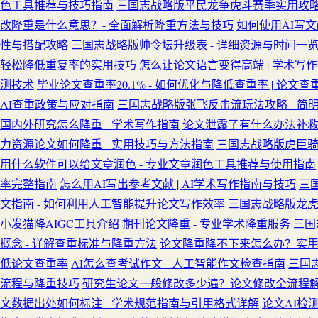
色工具推荐与技巧指南
三国志战略版平民龙争虎斗赛季实用攻略 
改降重是什么意思？- 全面解析降重方法与技巧
如何使用AI写文
性与搭配攻略
三国志战略版帅令坛升级表 - 详细资源与时间一
轻松降低重复率的实用技巧
怎么让论文语言变得高端 | 学术写
测技术
毕业论文查重率20.1% - 如何优化与降低查重率 | 论文查
AI查重政策与应对指南
三国志战略版张飞反击流玩法攻略 - 简
国内外研究怎么降重 - 学术写作指南
论文泄露了有什么办法补救 
力资源论文如何降重 - 实用技巧与方法指南
三国志战略版虎臣
用什么软件可以给文章润色 - 专业文章润色工具推荐与使用指南
率完整指南
怎么用AI写出参考文献 | AI学术写作指南与技巧
三
文指南 - 如何利用人工智能提升论文写作效率
三国志战略版龙虎
小发猫降AIGC工具介绍
期刊论文降重 - 专业学术降重服务
三国
概念 - 详解查重标准与降重方法
论文降重降不下来怎么办？实
低论文查重率
AI怎么查考试作文 - 人工智能作文检查指南
三国
流程与降重技巧
研究生论文一般修改多少遍？论文修改全流程解析
文数据出处如何标注 - 学术规范指南与引用格式详解
论文AI检