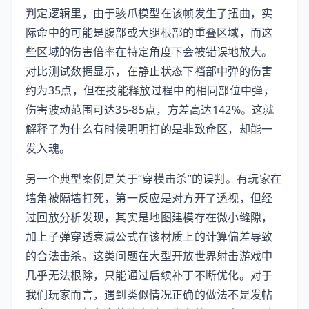
判定逻辑里，由于骇爪模型在该帧发生了扭曲，实
际命中的可能是腹部或大腿根部的重叠区域，而这
些区域的伤害倍率在特定角度下会被错误地放大。
对比测试数据显示，在静止状态下裆部中弹的伤害
约为35点，但在技能释放过程中的相同部位中弹，
伤害波动范围可达35-85点，方差高达142%。这就
解释了为什么有时候明明打的是非致命区，却能一
发入魂。
另一个典型案例是关于“穿模击杀”的误判。有玩家在
墙角被隔墙打死，第一反应是对方开了透视，但经
过回放分析发现，其实是地图建模存在微小缝隙，
加上子弹穿透衰减公式在该材质上的计算偏差导致
的合法击杀。这类问题在大型开放世界射击游戏中
几乎无法根除，只能通过后续补丁不断优化。对于
我们玩家而言，遇到类似情况正确的做法不是发帖