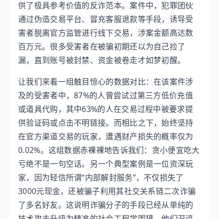
供了极具参考价值的反诈范本。案件中，犯罪团伙
通过伪造交易平台、冒充客服退款等手段，诱导受
害者脱离官方监管进行线下交易，涉案金额高达数
百万元。很多受害者在被骗初期还以为自己捡了
漏，直到账号被封禁、资金被卷走才如梦初醒。
让我们来看一组触目惊心的数据对比：在该案件涉
及的受害者中，87%的人曾尝试过第三方低价充值
或道具代购，其中63%的人在交易过程中被要求提
供验证码或点击不明链接。而相比之下，始终坚持
在官方渠道交易的玩家，遭遇财产损失的概率仅为
0.02%。这组数据赤裸裸地告诉我们：贪小便宜吃大
亏绝不是一句空话。另一个典型案例是一位资深玩
家，因为轻信所谓“内部解封服务”，不仅损失了
3000元现金，还被骗子利用其社交关系链二次诈骗
了多名好友。这说明诈骗分子的手段已经从单纯的
技术攻击升级为精准的社会工程学围猎，他们深谙