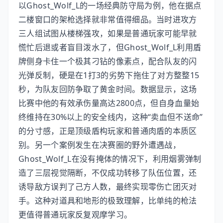
以Ghost_Wolf_L的一场经典防守局为例，他在据点
二楼窗口的架枪选择就非常值得细品。当时进攻方
三人组试图从楼梯强攻，如果是普通玩家可能早就
慌忙后退或者盲目泼水了，但Ghost_Wolf_L利用盾
牌侧身卡住一个极其刁钻的像素点，配合队友的闪
光弹反制，硬是在1打3的劣势下拖住了对方整整15
秒，为队友回防争取了黄金时间。数据显示，这场
比赛中他的有效承伤量高达2800点，但自身血量始
终维持在30%以上的安全线内，这种“卖血但不送命”
的分寸感，正是顶级盾构玩家和普通肉盾的本质区
别。另一个案例发生在决赛圈的野外遭遇战，
Ghost_Wolf_L在没有掩体的情况下，利用烟雾弹制
造了三层视觉隔断，不仅成功转移了队伍位置，还
诱导敌方误判了己方人数，最终实现零伤亡团灭对
手。这种对道具和地形的极致理解，比单纯的枪法
更值得普通玩家反复观摩学习。