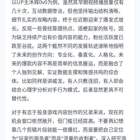
以UP主沐辉0v0为例，虽然其早期视频播放量仅有
几十次，互动数据惨淡，但他坚持输出结构清晰、
细节扎实的攻略内容，终于在近期迎来了爆发式增
长。反观一些曾经靠蹭热点、造梗起家的账号，因
为缺乏持续产出有价值内容的能力，粉丝活跃度已
跌至谷底。这两个截然不同的发展轨迹清晰地指明
了未来的创作方向：专业化、垂直化、人格化。未
来的爆款内容不再是简单的信息搬运，而是融合了
个人独到见解、实证数据支撑和情感共鸣的综合
体。比如同样是讲威龙，有人只教连招，有人却会
结合心理学分析对手行为模式，后者显然更具不可
替代性。
对于有志于投身游戏内容创作的兄弟来说，现在的
机会窗口依然敞开，但门槛已经提高。不要再幻想
靠几个剪辑片段就能一夜爆红，而是要把自己定位
为“玩家的服务者”而非“流量的收割者”。深入研究游