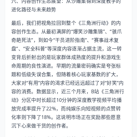
六、内容创作生态展望：从沙雕集锦到深度教学的
进化路径与未来趋势
最后，我们把视角拉回到整个《三角洲行动》的内
容创作生态。从最初满屏的“爆笑沙雕集锦”、“骇爪
奇葩死法”，到如今“干员进阶指南”、“赛事战术复
盘”、“安全科普”等深度内容逐渐占据主流，这一转
变背后折射出的是玩家群体成熟度的提升和游戏生
命周期的良性演进。早期的流量密码确实是夸张标
题和低级失误合集，但随着核心玩家基数的扩大，
大家对“有用”内容的渴求已经远远超过了对“好笑”内
容的消费。数据显示，近三个月来，B站《三角洲行
动》分区中时长超过10分钟的深度教学视频平均播
放完成率提升了22%，而纯娱乐向短视频的点赞转
化率则下降了18%。这说明市场正在奖励那些愿意
沉下心来做干货的创作者。