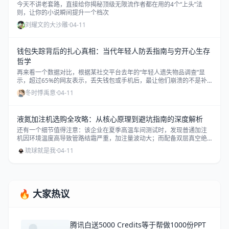
今天不讲老套路，直接给你揭秘顶级无限流作者都在用的4个“上头”法
则，让你的小说瞬间提升一个档次
刘耀文的大沙雕
·
04-11
钱包失踪背后的扎心真相：当代年轻人防丢指南与穷开心生存
哲学
再来看一个数据对比，根据某社交平台去年的“年轻人遗失物品调查”显
示，超过65%的网友表示，丢失钱包或手机后，最让他们崩溃的不是补
办证件的繁琐流程，而是发现里面现金被洗劫一空时的“二次伤害”。
冬时悸禹意
·
04-11
液氮加注机选购全攻略：从核心原理到避坑指南的深度解析
还有一个细节值得注意：该企业在夏季高温车间测试时，发现普通加注
机因环境温度高导致管路结霜严重，加注量波动大；而配备双层真空绝
热管的机型，即便车间温度35℃，加注稳定性依然保持在±1%以内。
琉球就是我
·
04-11
🔥 大家热议
腾讯白送5000 Credits等于帮做1000份PPT