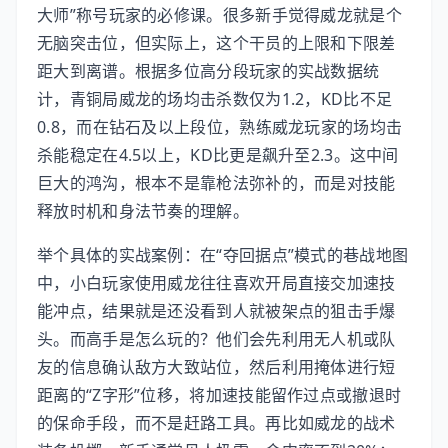
大师”称号玩家的必修课。很多新手觉得威龙就是个
无脑突击位，但实际上，这个干员的上限和下限差
距大到离谱。根据多位高分段玩家的实战数据统
计，青铜局威龙的场均击杀数仅为1.2，KD比不足
0.8，而在钻石及以上段位，熟练威龙玩家的场均击
杀能稳定在4.5以上，KD比更是飙升至2.3。这中间
巨大的鸿沟，根本不是靠枪法弥补的，而是对技能
释放时机和身法节奏的理解。
举个具体的实战案例：在“夺回据点”模式的巷战地图
中，小白玩家使用威龙往往喜欢开局直接交加速技
能冲点，结果就是还没看到人就被架点的狙击手爆
头。而高手是怎么玩的？他们会先利用无人机或队
友的信息确认敌方大致站位，然后利用掩体进行短
距离的“Z字形”位移，将加速技能留作过点或撤退时
的保命手段，而不是赶路工具。再比如威龙的战术