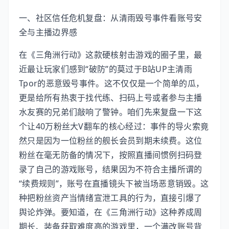
一、社区信任危机复盘：从清雨毁号事件看账号安
全与主播边界感
在《三角洲行动》这款硬核射击游戏的圈子里，最
近最让玩家们感到“破防”的莫过于B站UP主清雨
Tpor的恶意毁号事件。这不仅仅是一个简单的瓜，
更是给所有热衷于找代练、扫码上号或者参与主播
水友赛的兄弟们敲响了警钟。咱们先来复盘一下这
个让40万粉丝大V翻车的核心经过：事件的导火索竟
然只是因为一位粉丝的舰长会员到期未续费。这位
粉丝在毫无防备的情况下，按照直播间惯例扫码登
录了自己的游戏账号，结果因为不符合主播所谓的
“续费规则”，账号在直播镜头下被当场恶意销毁。这
种把粉丝资产当情绪宣泄工具的行为，直接引爆了
舆论炸弹。要知道，在《三角洲行动》这种养成周
期长、装备获取难度高的游戏里，一个满改账号背