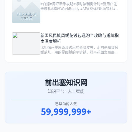
#白嫖#养虾新手攻略#限时福利倒计时#新用户注
册赠礼#腾讯WorkBuddy #AI智能体#职场福利#小
龙虾#效率办公#薅羊毛</p>
新国风民族风绣花钱包选购全攻略与避坑指
南深度解析
比如徐州美思奇那边出的长款皮夹，走的是精致名
媛范儿，用的是细腻的平针绣，牡丹花图案层层叠
叠，立体感超强，摸上去像浮雕一样；而云南昆明
古拙商贸或者芃晨工艺品店出的那些蓝染贴布绣，
走的就是粗犷原生态路线，针脚没那么整齐，但那
种手工的温度感和民族图腾的神秘感是机器绝对复
刻不出来的。
前出塞知识网
知识平台 · 人工智能
已帮助的人数
59,999,999+