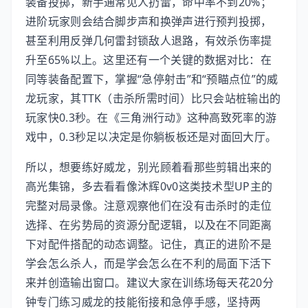
装备投掷，新手通常见人扔雷，命中率不到20%；
进阶玩家则会结合脚步声和换弹声进行预判投掷，
甚至利用反弹几何雷封锁敌人退路，有效杀伤率提
升至65%以上。这里还有一个关键的数据对比：在
同等装备配置下，掌握“急停射击”和“预瞄点位”的威
龙玩家，其TTK（击杀所需时间）比只会站桩输出的
玩家快0.3秒。在《三角洲行动》这种高致死率的游
戏中，0.3秒足以决定是你躺板板还是对面回大厅。
所以，想要练好威龙，别光顾着看那些剪辑出来的
高光集锦，多去看看像沐辉0v0这类技术型UP主的
完整对局录像。注意观察他们在没有击杀时的走位
选择、在劣势局的资源分配逻辑，以及在不同距离
下对配件搭配的动态调整。记住，真正的进阶不是
学会怎么杀人，而是学会怎么在不利的局面下活下
来并创造输出窗口。建议大家在训练场每天花20分
钟专门练习威龙的技能衔接和急停手感，坚持两