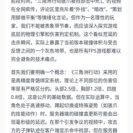
前段时间，“三角洲行动骇爪被裆部击中死亡”的视频
在全网疯传，评论区里充斥着“外挂”、“暗改”、“策划
用脚做平衡”等情绪化言论。但作为一名理性的玩
家，我们不能被表象带节奏，而应该深入探究游戏
底层的物理引擎和伤害判定机制。这个看似荒诞的
击杀瞬间，实际上暴露了当前版本碰撞体积与受击
反馈之间的一个灰色地带，也是所有FPS游戏都难以
完全避免的技术痛点。
首先我们要明确一个概念：《三角洲行动》采用的
是高精度骨骼绑定系统，理论上不同部位的伤害倍
率是有严格区分的。头部2.5倍、胸部1.2倍、四肢
0.8倍，这是公开的基础数据。但在实际运算中，当
角色处于高速移动、蹲起切换或特殊姿势（如骇爪
的技能动作）时，服务器端的碰撞盒更新可能会出
现毫秒级的延迟。在那个引发争议的视频中，攻击
方的子弹轨迹在客户端显示命中裆部，但在服务器