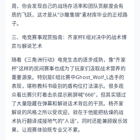
周，你会发现自己的战场存活率和团队贡献度会有
质的飞跃，这才是从“沙雕集锦”素材库毕业的正经路
子。
三、电竞赛事观赏指南：齐家杯E组对决中的战术博
弈与解说艺术
随着《三角洲行动》电竞生态的逐步成熟，像“齐家
杯”这样的民间赛事也成为了玩家们汲取战术营养的
重要源泉。特别是E组比赛中Ghost_Wolf_L选手的
表现，堪称教科书级别的盾构位打法演示。很多观
众看比赛只盯着击杀提示刷屏喊“666”，但其实错过
了大量隐藏在弹幕和解说话术背后的干货。杨齐家
解说的风格之所以受欢迎，就在于他能把枯燥的战
术执行翻译成接地气的“人话”，同时还能兼顾娱乐效
果，让观赛体验既专业又不累。