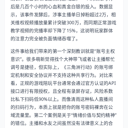
后是几百个小时的心血和真金白银的投入。数据显
示，该事件发酵后，涉事主播单日掉粉超过2万，相
关维权视频播放量累计突破300万，而同期正常游戏
教学视频的完播率却下降了15%，这说明玩家群体
的注意力完全被负面情绪吞噬了。
这件事给我们带来的第一个深刻教训就是“账号主权
意识”。很多萌新觉得找个大神带飞或者让主播帮忙
调号是捷径，但实际上，《三角洲行动》的账号绑
定机制和安全协议并不支持这种共享行为。对比来
看，正规的游戏陪玩平台通常会通过官方认证的API
接口进行有限授权，且全程有录屏存证，风险系数
比私下扫码低90%以上。而像清雨这种私人直播间
的扫码行为，本质上就是把你的账号密码裸奔在公
域流量里。第二个案例是关于“情绪价值与契约精神”
的错位。主播和水友之间虽然没有法律意义上的合