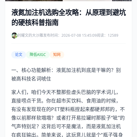
液氮加注机选购全攻略：从原理到避坑
的硬核科普指南
刘耀文的大沙雕
发布时间：2026-07-08 15:45:09
阅读：12589
论文
降低AIGC
知网
一、核心功能解析：液氮加注机到底是干嘛的？别
被高科技名词唬住
家人们，咱们今天不整那些虚头巴脑的学术词儿，
直接唠点干货。你在超市买饮料、食用油的时候，
有没有发现现在的PET塑料瓶捏起来都硬邦邦的，不
像以前那样软塌塌？或者打开易拉罐时那股子“呲”的
气声特别足？这背后可不是魔法，而是液氮加注机
在疯狂输出。简单来说，这玩意儿就是个“瓶子强身