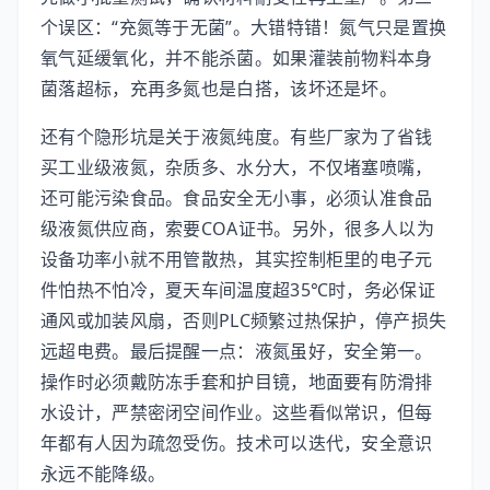
个误区：“充氮等于无菌”。大错特错！氮气只是置换
氧气延缓氧化，并不能杀菌。如果灌装前物料本身
菌落超标，充再多氮也是白搭，该坏还是坏。
还有个隐形坑是关于液氮纯度。有些厂家为了省钱
买工业级液氮，杂质多、水分大，不仅堵塞喷嘴，
还可能污染食品。食品安全无小事，必须认准食品
级液氮供应商，索要COA证书。另外，很多人以为
设备功率小就不用管散热，其实控制柜里的电子元
件怕热不怕冷，夏天车间温度超35℃时，务必保证
通风或加装风扇，否则PLC频繁过热保护，停产损失
远超电费。最后提醒一点：液氮虽好，安全第一。
操作时必须戴防冻手套和护目镜，地面要有防滑排
水设计，严禁密闭空间作业。这些看似常识，但每
年都有人因为疏忽受伤。技术可以迭代，安全意识
永远不能降级。