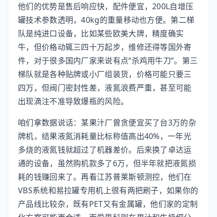
他们的优势是售后响应快，配件便宜，200L自增压
罐技术参数透明，40kg的重量移动也方便。第二梯
队是纯进口设备，比如某些欧美大牌，精度确实
牛，但价格动辄三四十万起步，维修还得等国外寄
件，对于很多国内厂家来说有点“杀鸡用牛刀”。第三
梯队就是各种贴牌或小厂组装货，价格可能只要三
四万，但阀门密封性差，液氮浪费严重，甚至可能
出现滴注不准导致爆瓶的风险。
咱们拿数据说话：某果汁厂曾贪便宜买了台3万的杂
牌机，结果液氮消耗量比标称值高出40%，一年光
多烧的液氮钱就超过了机器差价。后来换了卓达运
通的设备，虽然购机款多了6万，但半年就把液氮损
耗的钱赚回来了。再看江苏普莱斯顿测控，他们在
VBS系统和易拉罐专用机上很有两把刷子，如果你的
产品线比较杂，既有PET又有金属罐，他们家的定制