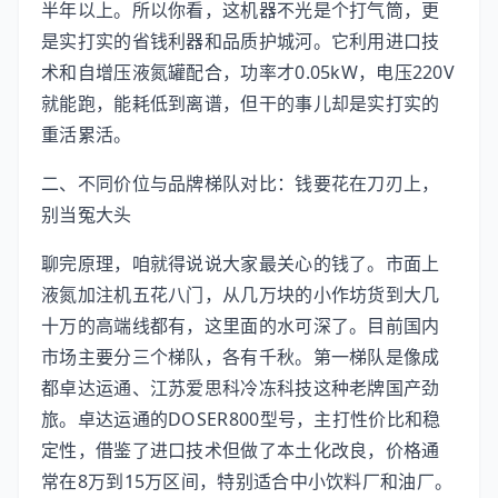
半年以上。所以你看，这机器不光是个打气筒，更
是实打实的省钱利器和品质护城河。它利用进口技
术和自增压液氮罐配合，功率才0.05kW，电压220V
就能跑，能耗低到离谱，但干的事儿却是实打实的
重活累活。
二、不同价位与品牌梯队对比：钱要花在刀刃上，
别当冤大头
聊完原理，咱就得说说大家最关心的钱了。市面上
液氮加注机五花八门，从几万块的小作坊货到大几
十万的高端线都有，这里面的水可深了。目前国内
市场主要分三个梯队，各有千秋。第一梯队是像成
都卓达运通、江苏爱思科冷冻科技这种老牌国产劲
旅。卓达运通的DOSER800型号，主打性价比和稳
定性，借鉴了进口技术但做了本土化改良，价格通
常在8万到15万区间，特别适合中小饮料厂和油厂。