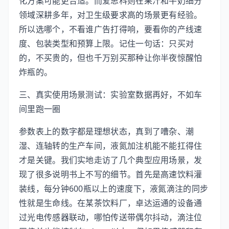
化方案可能更合适。而爱思科则在果汁和牛奶细分
领域深耕多年，对卫生级要求高的场景更有经验。
所以选哪个，不看谁广告打得响，要看你的产线速
度、包装类型和预算上限。记住一句话：只买对
的，不买贵的，但也千万别买那种让你半夜惊醒怕
炸瓶的。
三、真实使用场景测试：实验室数据再好，不如车
间里跑一圈
参数表上的数字都是理想状态，真到了嘈杂、潮
湿、连轴转的生产车间，液氮加注机能不能扛得住
才是关键。我们实地走访了几个典型应用场景，发
现了很多说明书上不写的细节。首先是高速饮料灌
装线，每分钟600瓶以上的速度下，液氮滴注的同步
性就是生命线。在某茶饮料厂，卓达运通的设备通
过光电传感器联动，哪怕传送带偶尔抖动，滴注位