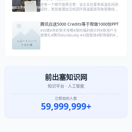
还有一个细节值得注意：该企业在夏季高温车间测
试时，发现普通加注机因环境温度高导致管路结霜
严重，加注量波动大；而配备双层真空绝热管的机
型，即便车间温度35℃，加注稳定性依然保持在
±1%以内。
腾讯白送5000 Credits等于帮做1000份PPT
#白嫖#养虾新手攻略#限时福利倒计时#新用户注
册赠礼#腾讯WorkBuddy #AI智能体#职场福利#小
龙虾#效率办公#薅羊毛</p>
前出塞知识网
知识平台 · 人工智能
已帮助的人数
59,999,999+