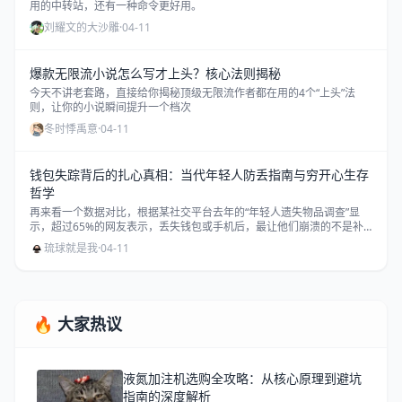
用的中转站，还有一种命令更好用。
刘耀文的大沙雕
·
04-11
爆款无限流小说怎么写才上头？核心法则揭秘
今天不讲老套路，直接给你揭秘顶级无限流作者都在用的4个“上头”法
则，让你的小说瞬间提升一个档次
冬时悸禹意
·
04-11
钱包失踪背后的扎心真相：当代年轻人防丢指南与穷开心生存
哲学
再来看一个数据对比，根据某社交平台去年的“年轻人遗失物品调查”显
示，超过65%的网友表示，丢失钱包或手机后，最让他们崩溃的不是补
办证件的繁琐流程，而是发现里面现金被洗劫一空时的“二次伤害”。
琉球就是我
·
04-11
🔥 大家热议
液氮加注机选购全攻略：从核心原理到避坑
指南的深度解析