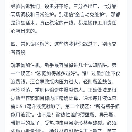
经验告诉我们：设备好不好，三分靠出厂，七分靠
现场调校和日常维护。别迷信“全自动免维护”，那都
是销售话术，真正稳定的产线，都是操作工用责任
心喂出来的。
四、常见误区解答：这些坑我替你踩过了，别再交
智商税
玩液氮加注机，新手最容易掉进几个认知陷阱。第
一个误区：“液氮加得越多越好”。错！过量加注不仅
浪费钱，还会导致瓶内压力过大，轻则瓶盖鼓包、
标签脱落，重则运输途中爆裂伤人。正确做法是根
据瓶型容积和目标内压精确计算，通常每升液体只
需0.5-1毫升液氮就够了。第二个误区：“所有瓶子都
能用液氮”。也不是！耐热性差的薄壁瓶、异形瓶、
带把手的瓶子，受热冲击容易变形甚至破裂。必须
先做小批量测试，确认材料耐受性再上量产。第三