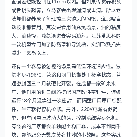
置偏差也能控制在±1mm以内。但如果传感器积灰
或者镜头起雾，立马就会出现漏滴或重滴。所以老
法师们都养成了每班擦三次镜头的习惯，这比啥自
动校准都管用。其次是食用油充氮场景，油的粘度
大、流速慢，液氮滴进去容易溅射。江苏爱思科的
一款机型专门加了防溅罩和导流槽，实测飞溅损失
减少了85%以上。
还有一个容易被忽视的场景是低温环境适应性。液
氮本身-196℃，管路和阀门长期处于极寒状态，普
通密封圈三个月就硬化开裂。在成都一家矿泉水
厂，他们用的进口阀芯搭配国产改性密封件，连续
运行18个月没换过一次密封，而隔壁厂用原厂标配
件，半年就得停机检修。另外，220V电源看似简
单，但车间电压波动大的话，控制系统容易死机。
有经验的厂家都会单独配个稳压器，成本不到两千
块，却能避免无数次莫名其妙的小故障。这些实战