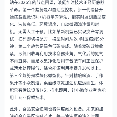
站在2026年的节点回望，液氮加注技术正经历静默
革命。第一个趋势是AI自适应控制。新一代设备开
始搭载视觉识别+机器学习算法，能实时监测瓶型变
化、液位高低、环境温度，自动微调滴注量和时
机，无需人工干预。比如某新机型已实现换产零调
试，扫码即切换配方，换型时间从2小时压缩到5分
钟。第二个趋势是绿色低碳集成。随着双碳政策收
紧，液氮回收再利用技术崭露头角。气化后的氮气
不再直排，而是收集净化后用于包装车间正压保护
或污水处理曝气，综合能源利用率提升30%以上。
第三个趋势是模块化微型化。针对精酿啤酒、手作
果汁等小众赛道，桌面级液氮加注机应运而生，体
积只有传统设备1/5，插电即用，让小微创业者也能
用上专业保鲜技术。
此外，食品安全追溯也将深度融入设备。未来的加
注机会自带区块链芯片，每一滴液氮的注入时间、