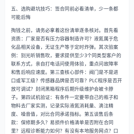
五、选购避坑技巧：签合同前必看清单，少一条都
可能后悔
掏钱之前，请务必拿着这份清单逐条核对。首先看
资质：厂家是否有压力容器制造许可？液氮属于危
化品相关设备，无证生产等于定时炸弹。其次验案
例：别光听销售吹，要求提供至少3个同类型客户的
联系方式，亲自打电话问使用体验，重点问故障率
和售后响应速度。第三查核心部件：阀门是不是进
口或军工级？传感器品牌是否可靠？PLC程序是否开
放可调试？封闭黑箱程序后期升级维护会被卡脖
子。第四试机验证：有条件一定要带自己的瓶子和
物料去厂家实测，记录实际液氮消耗量、滴注精
度、噪音值，对比合同承诺指标。第五谈售后条
款：保修期多久？易损件价格清单是否附在合同
里？远程诊断能力如何？有没有本地服务网点？口