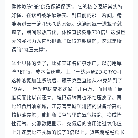
健体教练”兼“食品保鲜保镖”。它的核心逻辑其实特
好懂：在饮料或油灌装完、封口前的那一瞬间，精
准滴进去一滴-196℃的液氮。这滴液氮一进瓶子就
疯了，瞬间吸热气化，体积直接膨胀700倍！这股巨
大的膨胀力从内部把瓶子撑得紧绷绷的，这就是所
谓的“内压支撑”。
举个具体的栗子，比如某知名矿泉水厂，以前用厚
壁PET瓶，成本高还重。上了卓达运通ZD-CRYO-1
这种液氮加注系统后，瓶子克重直接从28克降到了
19克，一年光包材成本就省了几百万，而且瓶子硬
度反而比以前还高，堆码运输再也不怕压瘪了。再
比如食用油领域，江苏普莱斯顿测控的设备给高端
核桃油充氮，能把瓶顶空气里的氧气挤跑，换成惰
性氮气。实测数据显示，充氮后的食用油过氧化值
上升速度比不充氮的慢了3倍以上，货架期稳稳延长