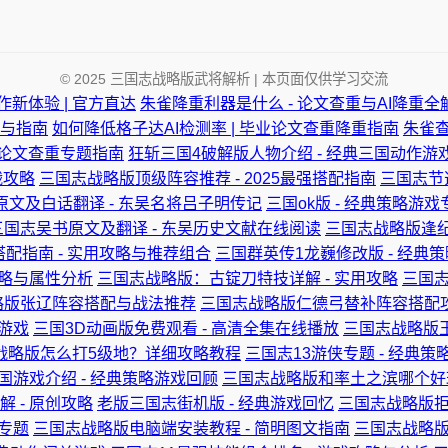
© 2025 三国志战略版武将解析 | 本页面仅供学习交流
作新体验 | 官方直达
朱雀降重利器是什么 - 论文查重与AI降重全
与指南
如何降低格子达AI检测率 | 毕业论文查重降重指南
朱雀
 论文查重专题指南
狂斩三国4破解版人物介绍 - 经典三国动作游
战攻略
三国志战略版顶级阵容推荐 - 2025最强搭配指南
三国志节
原文及白话翻译 - 东吴名将吕子明传记
三国ok版 - 经典策略游戏
三国志吴书原文及翻译 - 东吴历史文献在线阅读
三国志战略版逢纪
搭配指南 - 实用攻略与推荐组合
三国群英传1龙巍修改版 - 经典
攻略与属性分析
三国志战略版：古锭刀特技详解 - 实用攻略
三国志
略版张辽阵容搭配与战法推荐
三国志战略版仁德弓替补阵容搭配
规游戏
三国3D动画版免费观看 - 高清全集在线播放
三国志战略版
战略版怎么打5级地？详细攻略教程
三国志13游侠专题 - 经典
国游戏介绍 - 经典策略游戏回顾
三国志战略版和率土之滨哪个好
 - 原创攻略
老版三国志街机版 - 经典游戏回忆
三国志战略版拒
戏专题
三国志战略版电脑端安装教程 - 简明图文指南
三国志战略版