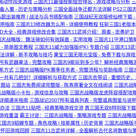
经典动作闯关游戏
三国志11最强技能组合排名 - 游戏攻略与分析
备入蜀 - 历史与策略分析
三国全面战争迁都方法详解
PS2三国志
懿出装推荐 | 战法与兵书搭配指南
三国战纪无双版修仙榜下载 -
用指南
三国志13修改器怎么用 - 详细使用教程
狂斩三国1老版本
D大全 - 经典游戏修改合集
三国志11武将介绍：周泰 - 忠勇护卫
国志战略版：魏法骑如何有效踩盾 - 实用攻略
三国志11守港口策
- 简单图文教程
三国志11威力加强版(PK) 专题介绍
三国志13
详解 - 新手攻略与技巧
果宝三国无限元宝版 - 免费下载与游
所有武器拿法 - 完整攻略
三国志9能玩到多少年？解析经典策略
联系方式
三国志战略版PK赛季任务表 - 完整流程与奖励指南
三国
一共有几把剑？详细解析与获取方式
三国志衣带诏 - 重塑历史
专题站
三国志免费阅读完整版 - 陈寿原著全文在线阅读
三国志战略
战略版小卡包 - 游戏信息与攻略
三国志战略版龙虎阵容搭配攻略 
 详细通关指南
三国战记2007所有道具列表 - 完整道具图鉴与说
办法
三国志11贴吧 - 经典策略游戏交流
真三国无双6特别版下载
略游戏重温
霸王讨逆：三国志战略版 - 策略游戏专题
三国志战略
三国志9貂蝉专题 - 角色攻略 | 技能属性 | 历史背景
三国志战略版手
典怀旧游戏回顾
三国志11古武将详解 - 全面解析古代名将数据与