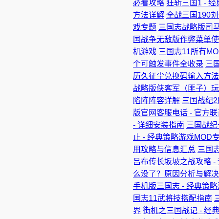
必看攻略
狂斩三国1 - 
方法详解
全战三国190刘
戏专题
三国志战略版司马
国战争无敌版作弊菜单使
机游戏
三国志11所有MO
个可触发事件全收录
三
历久征尘兑换码输入方法 
战略版侠客军（匪子）玩法
陷阵阵容详解
三国战纪2
版官网客服电话 - 官方
- 详细安装指南
三国战纪
止 - 经典策略游戏MOD
用攻略与信息汇总
三国志
吕布传长坂坡之战攻略 -
么没了？原因分析与解决
手机版三国志 - 经典策
国志11武将技搭配指南
界
街机之三国战记 - 经