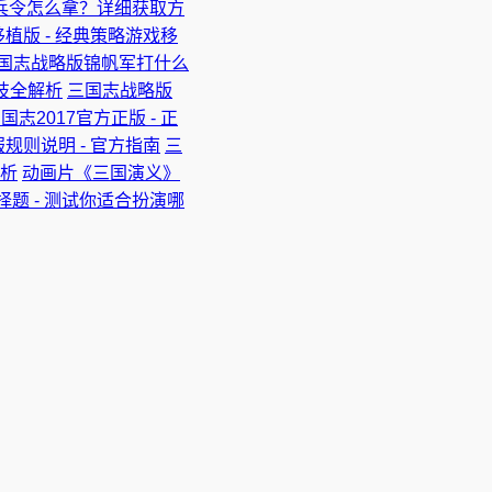
兵令怎么拿？详细获取方
植版 - 经典策略游戏移
国志战略版锦帆军打什么
技全解析
三国志战略版
国志2017官方正版 - 正
规则说明 - 官方指南
三
分析
动画片《三国演义》
择题 - 测试你适合扮演哪