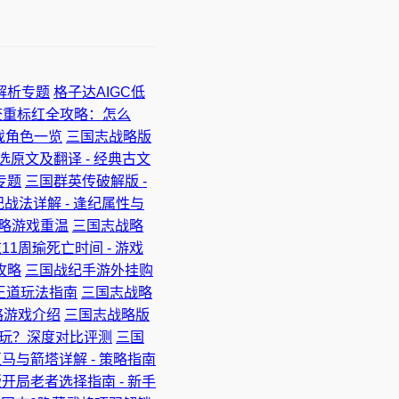
解析专题
格子达AIGC低
查重标红全攻略：怎么
戏角色一览
三国志战略版
选原文及翻译 - 经典古文
专题
三国群英传破解版 -
战法详解 - 逢纪属性与
策略游戏重温
三国志战略
11周瑜死亡时间 - 游戏
攻略
三国战纪手游外挂购
王道玩法指南
三国志战略
策略游戏介绍
三国志战略版
玩？深度对比评测
三国
马与箭塔详解 - 策略指南
开局老者选择指南 - 新手