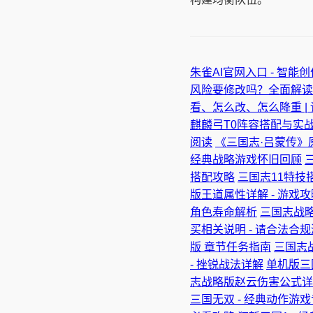
朱雀AI官网入口 - 智能创
风险要修改吗？全面解读
看、怎么改、怎么降重 |
麒麟弓T0阵容搭配与实
阅读
《三国志·吕蒙传》
经典战略游戏怀旧回顾
搭配攻略
三国志11特技
版王道属性详解 - 游戏
角色寿命解析
三国志战
买相关说明 - 请合法合
版 章节任务指南
三国志
- 挫锐战法详解
单机版三
志战略版赵云伤害公式详解
三国无双 - 经典动作游