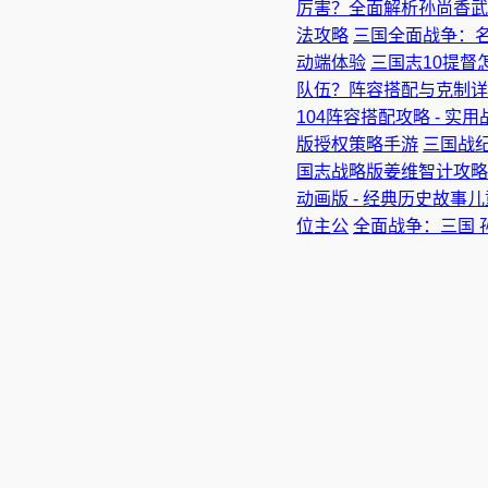
厉害？全面解析孙尚香武
法攻略
三国全面战争：名
动端体验
三国志10提督
队伍？阵容搭配与克制详
104阵容搭配攻略 - 实
版授权策略手游
三国战纪
国志战略版姜维智计攻略 
动画版 - 经典历史故事
位主公
全面战争：三国 