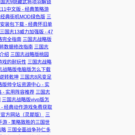
三国志9隐藏武将项羽解锁
11中文版 - 经典策略游
 经典街机MOD绿色版
三
安装包下载 - 经典怀旧单
三国志13威力加强版 - 47
略完全指南
三国志战略版
武将数据修改指南
三国志
戏介绍
三国志战略版桃园
游戏的耐玩性
三国志战略
志战略版电脑版怎么下载
，逆转乾坤
三国志8风变足
版帅令坛资源中心 - 实
- 实用阵容推荐
三国志
明
三国志战略版vivo版怎
 - 经典动作游戏免费获取
版官方网站（灵犀版）
三
游 - 策略致胜的三国世
策略
三国全面战争孙仁多