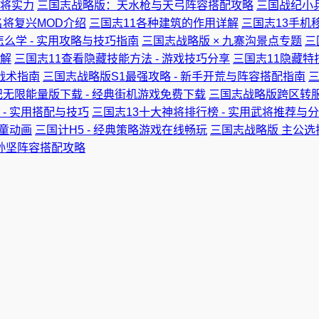
将实力
三国志战略版：天水枪与天弓阵容搭配攻略
三国战纪小
将复兴MOD介绍
三国志11各种建筑的作用详解
三国志13手机移
怎么学 - 实用攻略与技巧指南
三国志战略版 × 九寨沟景点专题
三
解
三国志11查看隐藏技能方法 - 游戏技巧分享
三国志11隐藏特
用战术指南
三国志战略版S1最强攻略 - 新手开荒与阵容搭配指南
三
无限能量版下载 - 经典街机游戏免费下载
三国志战略版跨区转服
- 实用搭配与技巧
三国志13十大神将排行榜 - 实用武将推荐与
儿童动画
三国计H5 - 经典策略游戏在线畅玩
三国志战略版 主公选
孙坚阵容搭配攻略