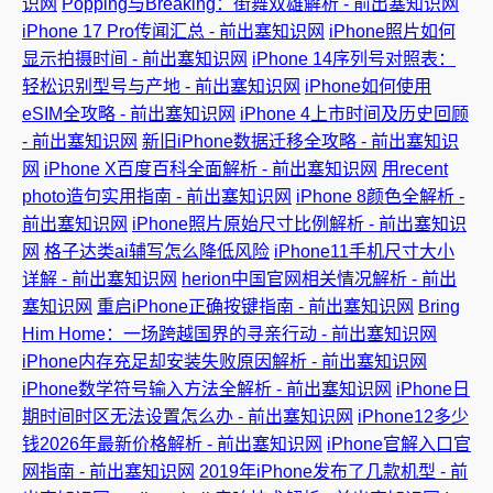
识网
Popping与Breaking：街舞双雄解析 - 前出塞知识网
iPhone 17 Pro传闻汇总 - 前出塞知识网
iPhone照片如何
显示拍摄时间 - 前出塞知识网
iPhone 14序列号对照表：
轻松识别型号与产地 - 前出塞知识网
iPhone如何使用
eSIM全攻略 - 前出塞知识网
iPhone 4上市时间及历史回顾
- 前出塞知识网
新旧iPhone数据迁移全攻略 - 前出塞知识
网
iPhone X百度百科全面解析 - 前出塞知识网
用recent
photo造句实用指南 - 前出塞知识网
iPhone 8颜色全解析 -
前出塞知识网
iPhone照片原始尺寸比例解析 - 前出塞知识
网
格子达类ai辅写怎么降低风险
iPhone11手机尺寸大小
详解 - 前出塞知识网
herion中国官网相关情况解析 - 前出
塞知识网
重启iPhone正确按键指南 - 前出塞知识网
Bring
Him Home：一场跨越国界的寻亲行动 - 前出塞知识网
iPhone内存充足却安装失败原因解析 - 前出塞知识网
iPhone数学符号输入方法全解析 - 前出塞知识网
iPhone日
期时间时区无法设置怎么办 - 前出塞知识网
iPhone12多少
钱2026年最新价格解析 - 前出塞知识网
iPhone官解入口官
网指南 - 前出塞知识网
2019年iPhone发布了几款机型 - 前