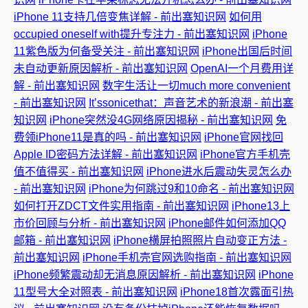
iPhone 11支持几倍变焦详解 - 前出塞知识网
如何用
occupied oneself with提升专注力 - 前出塞知识网
iPhone
11紫色版为何备受关注 - 前出塞知识网
iPhone出国后时间
未自动更新原因解析 - 前出塞知识网
OpenAI一个月费用详
解 - 前出塞知识网
数字生活让一切much more convenient
- 前出塞知识网
It’ssonicethat：声音艺术的新浪潮 - 前出塞
知识网
iPhone突然没4G网络原因揭秘 - 前出塞知识网
免
费领iPhone11是真的吗 - 前出塞知识网
iPhone官网找回
Apple ID密码方法详解 - 前出塞知识网
iPhone官方手机壳
值不值得买 - 前出塞知识网
iPhone进水后震动失灵怎么办
- 前出塞知识网
iPhone为何跳过9和10命名 - 前出塞知识网
如何打开ZDCT文件实用指南 - 前出塞知识网
iPhone13上
市价回顾与分析 - 前出塞知识网
iPhone邮件如何添加QQ
邮箱 - 前出塞知识网
iPhone横屏拍照照片自动变正方法 -
前出塞知识网
iPhone手机壳官网选购指南 - 前出塞知识网
iPhone频繁震动却无消息原因解析 - 前出塞知识网
iPhone
11型号大全对照表 - 前出塞知识网
iPhone18首次露面引热