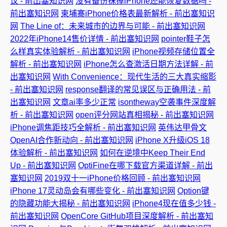
议 - 前出塞知识网
没有备份抹掉iPhone还能恢复数据吗 -
前出塞知识网
柬埔寨iPhone价格表最新解析 - 前出塞知识
网
The Line of：未来城市的边界与可能 - 前出塞知识网
2022年iPhone14售价详情 - 前出塞知识网
pointer鞋子怎
么样真实体验解析 - 前出塞知识网
iPhone视频存储位置全
解析 - 前出塞知识网
iPhone怎么查激活日期方法详解 - 前
出塞知识网
With Convenience：现代生活的三大真实缩影
- 前出塞知识网
response翻译的常见误区与正确用法 - 前
出塞知识网
文章ai率多少正常
isontheway空袭事件深度解
析 - 前出塞知识网
open评分网站真相揭秘 - 前出塞知识网
iPhone调焦距技巧全解析 - 前出塞知识网
英伟达甲骨文
OpenAI合作新动向 - 前出塞知识网
iPhone X升级iOS 18
体验解析 - 前出塞知识网
如何在逆境中Keep Their End
Up - 前出塞知识网
OptiFine在哪下载官方渠道详解 - 前出
塞知识网
2019双十一iPhone价格回顾 - 前出塞知识网
iPhone 17灵动岛会有哪些变化 - 前出塞知识网
Option键
的隐藏功能大揭秘 - 前出塞知识网
iPhone4现在值多少钱 -
前出塞知识网
OpenCore GitHub项目深度解析 - 前出塞知