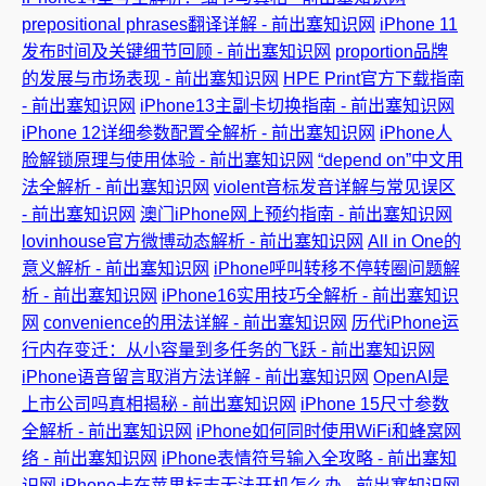
prepositional phrases翻译详解 - 前出塞知识网
iPhone 11
发布时间及关键细节回顾 - 前出塞知识网
proportion品牌
的发展与市场表现 - 前出塞知识网
HPE Print官方下载指南
- 前出塞知识网
iPhone13主副卡切换指南 - 前出塞知识网
iPhone 12详细参数配置全解析 - 前出塞知识网
iPhone人
脸解锁原理与使用体验 - 前出塞知识网
“depend on”中文用
法全解析 - 前出塞知识网
violent音标发音详解与常见误区
- 前出塞知识网
澳门iPhone网上预约指南 - 前出塞知识网
lovinhouse官方微博动态解析 - 前出塞知识网
All in One的
意义解析 - 前出塞知识网
iPhone呼叫转移不停转圈问题解
析 - 前出塞知识网
iPhone16实用技巧全解析 - 前出塞知识
网
convenience的用法详解 - 前出塞知识网
历代iPhone运
行内存变迁：从小容量到多任务的飞跃 - 前出塞知识网
iPhone语音留言取消方法详解 - 前出塞知识网
OpenAI是
上市公司吗真相揭秘 - 前出塞知识网
iPhone 15尺寸参数
全解析 - 前出塞知识网
iPhone如何同时使用WiFi和蜂窝网
络 - 前出塞知识网
iPhone表情符号输入全攻略 - 前出塞知
识网
iPhone卡在苹果标志无法开机怎么办 - 前出塞知识网