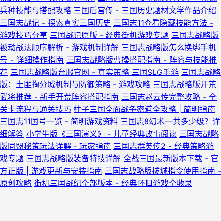
兵种技能与搭配攻略
三国后宫传 - 三国历史题材文学作品介绍
三国志战记 - 探索真实三国历史
三国志11查看隐藏技能方法 -
游戏技巧分享
三国战记原版 - 经典街机游戏专题
三国志战略版
被动战法顺序解析 - 游戏机制详解
三国志战略版怎么换绑手机
号 - 详细操作指南
三国志战略版曹操搭配指南 - 阵容与技能推
荐
三国志战略版台服官网 - 真实策略 三国SLG手游
三国志战略
版：土匪掏分城机制与防御策略 - 游戏攻略
三国志战略版开荒
武将推荐 - 新手开荒阵容搭配指南
三国志赵云传完整攻略 - 全
关卡流程与通关技巧
柱子三国全面战争密道全攻略 | 简明指南
三国志11国号一览 - 简明游戏资料
三国志8幻术一共多少级？详
细解答
小学生版《三国演义》 - 儿童经典故事阅读
三国志战略
版同盟秘策玩法详解 - 玩家指南
三国志群英传2 - 经典策略游
戏专题
三国志战略版装备特技详解
全战三国最新版本下载 - 官
方正版 | 游戏更新与安装指南
三国志战略版拔城指令使用指南 -
原创攻略
街机三国战纪全部版本 - 经典怀旧游戏全收录