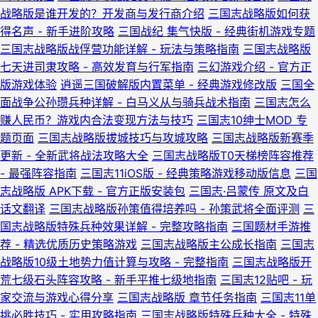
战略版是谁开发的？开发商与发行商介绍
三国志战略版如何获
得名声 - 新手进阶攻略
三国战纪 集气快版 - 经典街机游戏专题
三国志战略版战俘营功能详解 - 玩法与策略指南
三国志战略版
七天进司隶攻略 - 高效发育与行军指南
三幻游戏介绍 - 官方正
版游戏体验
逍遥三国破解版内置菜单 - 经典游戏修改版
三国全
面战争公孙瓒兵种详解 - 白马义从与骑兵战术指南
三国志怎么
赚人民币？游戏内合法变现方法与技巧
三国志10绅士MOD 专
题页面
三国志战略版拔城技巧与攻城攻略
三国志战略版新赛季
更新 - 全新武将战法攻略大全
三国志战略版T0天梯榜阵容推荐
- 最强阵容指南
三国志11iOS版 - 经典策略游戏移动版信息
三国
志战略版 APK下载 - 官方正版安装包
三国志·吕蒙传 原文及白
话文翻译
三国志战略版孙策值得培养吗 - 孙策武将全面评测
三
国志战略版特殊兵种效果详解 - 完整攻略指南
三国题材手游推
荐 - 精选优质历史策略游戏
三国志战略版主公成长指南
三国志
战略版10级土地势力值计算与攻略 - 完整指南
三国志战略版开
荒七级石头阵容攻略 - 新手平推七级地指南
三国志12贴吧 - 玩
家交流与游戏心得分享
三国志战略版 章节任务指南
三国志11单
挑必胜技巧 - 实用攻略指南
三国志战略版特殊兵种大全 - 特殊