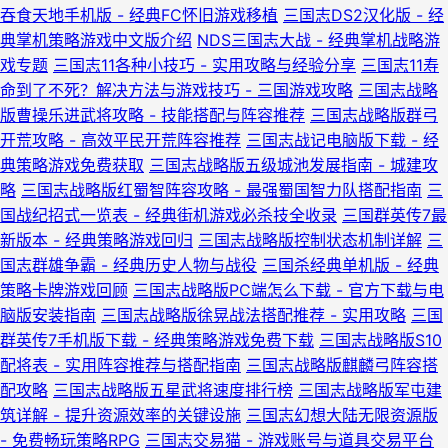
吞食天地手机版 - 经典FC怀旧游戏移植
三国志DS2汉化版 - 经
典掌机策略游戏中文版介绍
NDS三国志大战 - 经典掌机战略游
戏专题
三国志11各种小技巧 - 实用攻略与经验分享
三国志11寿
命到了不死？解决方法与游戏技巧 - 三国游戏攻略
三国志战略
版曹操乐进武将攻略 - 技能搭配与阵容推荐
三国志战略版群弓
开荒攻略 - 高效平民开荒阵容推荐
三国志战记电脑版下载 - 经
典策略游戏免费获取
三国志战略版五级城池发展指南 - 城建攻
略
三国志战略版红蜀智阵容攻略 - 最强蜀国智力队搭配指南
三
国战纪招式一览表 - 经典街机游戏必杀技全收录
三国群英传7最
新版本 - 经典策略游戏回归
三国志战略版控制状态机制详解
三
国志群雄争霸 - 经典历史人物与战役
三国杀经典单机版 - 经典
策略卡牌游戏回顾
三国志战略版PC端怎么下载 - 官方下载与电
脑版安装指南
三国志战略版徐晃战法搭配推荐 - 实用攻略
三国
群英传7手机版下载 - 经典策略游戏免费下载
三国志战略版S10
配将表 - 实用阵容推荐与搭配指南
三国志战略版麒麟弓阵容搭
配攻略
三国志战略版五星武将速度排行榜
三国志战略版军屯建
筑详解 - 提升资源效率的关键设施
三国志幻想大陆无限资源版
- 免费畅玩策略RPG
三国志交易猫 - 游戏账号与道具交易平台