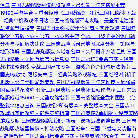
信息
三国志战略版蜀汉配将攻略 - 最强蜀国阵容搭配推荐
19196手游平台 - 重温经典《三国战纪》
狂斩三国1旧版本下载
- 经典单机游戏怀旧站
三国志战略版军屯攻略 - 最全军屯建设
与资源管理指南
三国志11最强技能组合推荐 - 实用攻略
三国名
将令官方版下载 - 官方正版策略手游
全战三国破解版闪退问题
分析与基础解决建议
三国志战略版司隶地图深度分析 - 策略与
地形详解
三国志战略版怎么增加名声 - 实用提升方法汇总
三国
志战略版 - 灵犀互娱官方信息页
三国志战记2免费下载 - 经典
战棋策略游戏
全战三国吕布专题 - 游戏角色介绍与玩法指南
三
国志9威力加强版安卓版 - 经典策略游戏移植
三国战纪2街机手
机版 - 经典怀旧游戏专题
三国志战略版蜀国阵容推荐 - 最强蜀
国武将搭配攻略
狂斩三国经典版 - 经典怀旧动作游戏
三国志战
略版成就15000 - 完整攻略指南
三国志战略版全武将图鉴 - 完
整武将信息查询
三国战纪2所有版本 - 完整版本大全
三国志11
攻城战基础攻略 - 简明策略指南
三国群英传7单机版 - 经典策略
游戏专题
三国志战略版战法更新表 - 最新战法调整日志
三国志
战略版攻城器械懒人打法攻略
全面战争：三国 下载与安装指南
- 简明教程
三国志单机版免费下载 - 经典策略游戏合集
三国志