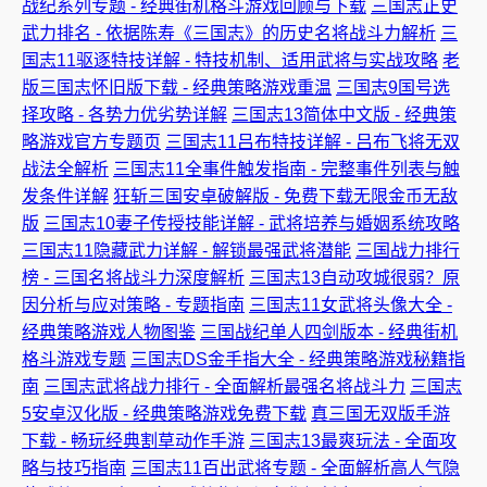
战纪系列专题 - 经典街机格斗游戏回顾与下载
三国志正史
武力排名 - 依据陈寿《三国志》的历史名将战斗力解析
三
国志11驱逐特技详解 - 特技机制、适用武将与实战攻略
老
版三国志怀旧版下载 - 经典策略游戏重温
三国志9国号选
择攻略 - 各势力优劣势详解
三国志13简体中文版 - 经典策
略游戏官方专题页
三国志11吕布特技详解 - 吕布飞将无双
战法全解析
三国志11全事件触发指南 - 完整事件列表与触
发条件详解
狂斩三国安卓破解版 - 免费下载无限金币无敌
版
三国志10妻子传授技能详解 - 武将培养与婚姻系统攻略
三国志11隐藏武力详解 - 解锁最强武将潜能
三国战力排行
榜 - 三国名将战斗力深度解析
三国志13自动攻城很弱？原
因分析与应对策略 - 专题指南
三国志11女武将头像大全 -
经典策略游戏人物图鉴
三国战纪单人四剑版本 - 经典街机
格斗游戏专题
三国志DS金手指大全 - 经典策略游戏秘籍指
南
三国志武将战力排行 - 全面解析最强名将战斗力
三国志
5安卓汉化版 - 经典策略游戏免费下载
真三国无双版手游
下载 - 畅玩经典割草动作手游
三国志13最爽玩法 - 全面攻
略与技巧指南
三国志11百出武将专题 - 全面解析高人气隐