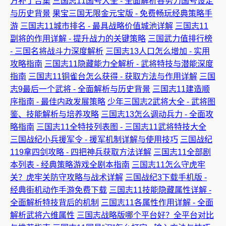
方补丁合集
三国志11国号大全 - 全面解析各势力国号设定
与历史背景
果宝三国无限金元宝版 - 免费畅玩经典策略手
游
三国志11城市排名 - 最具战略价值城池详解
三国志11
副将的作用详解 - 提升战力的关键策略
三国武力值排行榜
- 三国名将战斗力深度解析
三国志13人口怎么增加 - 实用
攻略指南
三国志11隐藏能力全解析 - 武将特技与潜能深度
指南
三国志11铜雀台怎么获得 - 获取方法与作用详解
三国
志9最后一个武将 - 全面解析与历史背景
三国志11建造顺
序指南 - 最佳内政发展策略
少年三国志2武将大全 - 武将图
鉴、技能解析与培养攻略
三国志13怎么调动兵力 - 全面攻
略指南
三国志11全特技列表图 - 三国志11武将特技大全
三国战纪小兵援军令 - 援军机制详解与使用技巧
三国战纪
119拿四剑攻略 - 四把神兵获取方法详解
三国志11全部剧
本列表 - 经典策略游戏全剧本指南
三国志11怎么守虎牢
关？虎牢关防守攻略与战术详解
三国战纪3下载手机版 -
经典街机动作手游免费下载
三国志11技能隐藏属性详解 -
全面解析特技背后的机制
三国志11各属性作用详解 - 全面
解析武将六维属性
三国志战略版哪个平台好？全平台对比