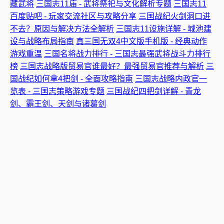
藏武将
三国志11庙 - 武将祭祀与文化解析专题
三国志11
百度贴吧 - 玩家交流社区与攻略分享
三国战纪火剑洞口进
不去？原因与解决方法全解析
三国志11设施详解 - 城池建
设与战略布局指南
真三国无双4中文版手机版 - 经典动作
游戏重温
三国名将战力排行 - 三国志最强武将战斗力排行
榜
三国志战略版贸易官谁最好？最强贸易官推荐与解析
三
国战纪如何拿4把剑 - 全面攻略指南
三国志战略内政官一
览表 - 三国志策略游戏专题
三国战纪四把剑详解 - 青龙
剑、霸王剑、天剑与诸葛剑