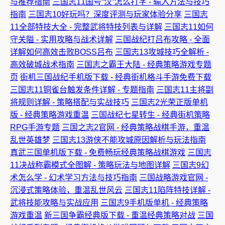
与推荐指南
三国志11国号“汉”怎么打字 - 输入方法与技巧
指南
三国志10好玩吗？深度评测与玩家体验分享
三国志
11全部特技大全 - 完整武将特技列表与详解
三国志11如何
守关隘 - 实用攻略与战术详解
三国战纪打吕布攻略 - 全面
详解如何高效击败BOSS吕布
三国志13攻城技巧全解析 -
高效破城战术指南
三国志之霸王大陆 - 经典策略游戏专题
页
街机三国战纪手机版下载 - 经典街机格斗手游免费下载
三国志11铜雀台触发条件详解 - 专题指南
三国志11主将副
将规则详解 - 策略搭配与实战技巧
三国志2光荣正版单机
版 - 经典策略游戏重温
三国战纪七星转生 - 经典街机策略
RPG手游专题
三国之志2官网 - 经典策略战棋手游，重温
乱世英雄梦
三国志13游侠不能攻城原因解析与玩法指南
真武三国单机版下载 - 免费畅玩经典策略战棋游戏
三国志
11决战称霸模式全图解 - 策略玩法与地图详解
三国志9幻
术怎么学 - 幻术学习方法与技巧指南
三国战略游戏官网 -
沉浸式策略体验，重温乱世风云
三国志11陷阵特技详解 -
武将技能攻略与实战应用
三国志9手机版单机 - 经典策略
游戏重温
新三国争霸经典版下载 - 重温经典策略对战
三国