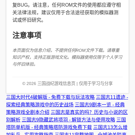
复BUG。请注意，任何ROM文件的使用都应遵守相
关法律法规，建议仅用于合法途径获取的模拟器测
试或怀旧研究。
注意事项
本页面仅为信息介绍，不提供任何ROM文件下载。请尊重
知识产权，支持正版游戏文化。模拟器使用仅限于个人学习
与怀旧体验。
©
2026
三国战纪游戏信息页 | 仅用于学习与分享
三国大时代4破解版 - 免费下载与玩法攻略
三国志11遗迹 -
探索经典策略游戏中的历史战场
三国志9剧本一览 - 经典
策略游戏全剧本介绍
三国志是真实的吗？历史与小说的区
别解析
三国志9隐藏武将项羽 - 解锁方法与使用攻略
三国
塔防单机版 - 经典策略塔防游戏免费下载
三国志13怎么增
加私兵 - 实用攻略指南
三国志11完整地图 - 全城池关隘高