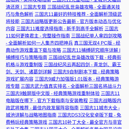
清还原 | 三国志专题
三国战纪乱世枭雄攻略 - 全面通关技
巧与角色解析
三国志11最好的特技推荐 - 全面解析顶级武
将技能
三国志战略版更新公告最新 - 官方版本动态与优化
内容
三国志11难度选择指南 - 新手到高手全解析
三国志
11如何更换君主 - 完整操作指南
三国战纪单人拿四剑攻略
- 全面解析如何一人集齐四把神兵
真三国无双4 PC版 - 经
典动作游戏重温下载与攻略
三国志11捕缚研究顺序详解 |
捕缚技巧与策略指南
三国战纪乱世枭雄改版下载 - 经典街
机格斗游戏重制版
三国战纪风云再起四剑 - 青龙剑、霸王
剑、天剑、诸葛剑详解
三国志9自制剧本下载 - 经典策略
游戏扩展内容
三国志9威力加强版1.01版本 - 经典策略游
戏专题
三国志武力值真实排名 - 全面解析三国名将战斗力
三国志9触屏版中文版 - 经典策略游戏重制体验
三国志11
电脑版在哪下 - 官方下载指南与安装教程
三国志战略版内
政武将推荐 - 最佳内政发展阵容指南
三国志11城市大全 -
城池详解与战略地图指南
三国志DS3汉化安卓版下载 - 免
费畅玩经典策略游戏
三国志10补丁大全 - 最全官方与非官