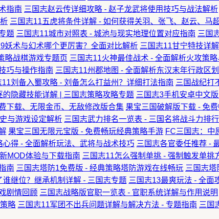
战术指南
三国志赵云传详细攻略 - 赵子龙武将使用技巧与战法解析
析
三国志11五虎将条件详解 - 如何获得关羽、张飞、赵云、马
戏专题
三国志11城市对照表 - 城池与现实地理位置对应指南
三国
9妖术与幻术哪个更厉害？全面对比解析
三国志11甘宁特技详解
典策略战棋游戏专题页
三国志11火神最佳战术 - 全面解析火攻策
放技巧与操作指南
三国志11州郡地图 - 全面解析东汉末年行政区划
11刘备入蜀攻略 - 刘备怎么打益州？详细打法指南
三国战纪打不
逐的隐藏技能详解 | 三国志策略攻略专题
三国志3手机安卓中文版
 免费下载、无限金币、无敌修改版合集
果宝三国破解版下载 - 免
 历史与游戏设定解析
三国志武力排名一览表 - 三国名将战斗力排
解
果宝三国无限元宝版 - 免费畅玩经典策略手游
FC三国志：中原
略心得 - 全面解析玩法、武将与战术技巧
三国志各官委任推荐 -
 全新MOD体验与下载指南
三国志11怎么强制单挑 - 强制触发单挑
略指南
三国志塔防1免费版 - 经典策略塔防游戏在线畅玩
三国志塔防
了谁继位？继承机制详解 - 三国志专题
三国志13最爽玩法 - 全
游戏剧情回顾
三国志战略版官职一览表 - 官职系统详解与作用说明
策略
三国志11军团不出兵问题详解与解决方法 - 专题指南
三国志