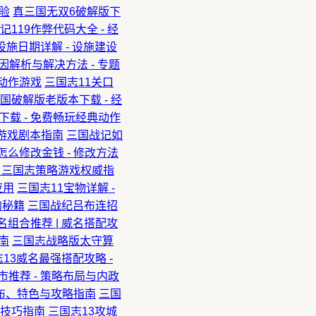
验
真三国无双6破解版下
记119作弊代码大全 - 经
设施日期详解 - 设施建设
因解析与解决方法 - 专题
典动作游戏
三国志11关口
国破解版老版本下载 - 经
载 - 免费畅玩经典动作
略游戏剧本指南
三国战记如
怎么修改金钱 - 修改方法
- 三国志策略游戏权威指
应用
三国志11宝物详解 -
的秘籍
三国战纪吕布连招
名组合推荐 | 威名搭配攻
南
三国志战略版太守算
13威名最强搭配攻略 -
市推荐 - 策略布局与内政
分布、特色与攻略指南
三国
与技巧指南
三国志13攻城