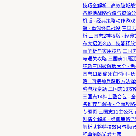
技巧全解析 - 高效破城
各城池战略价值与资源分
机版 - 经典策略动作游
解 - 重温经典战役
三国志
析
三国志2神将版 - 经
布大招怎么放 - 技能释
面解析与实用技巧
三国志
与通关攻略
三国志11驱
狂斩三国破解版大全 -
国志11周瑜死亡时间 -
略 - 四把神兵获取方法详
略游戏专题
三国志13攻
三国志14绅士整合包 -
名推荐与解析 - 全面攻
专题页
三国志11主公死
剧情全解析 - 经典策略
解析武将特技效果与搭配
经典策略游戏专题