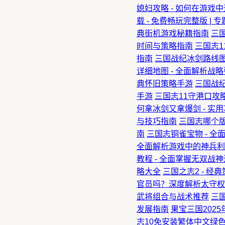
媳妇攻略 - 如何在游戏
载 - 免费畅玩完整版 | 
典街机游戏秘籍指南
三
时间与策略指南
三国志1
指南
三国战纪冰剑路线图
详细地图 - 全面解析战
典怀旧策略手游
三国战纪
手游
三国志11守港口攻
何拿冰剑又拿爆剑 - 实
与技巧指南
三国志哪个版
南
三国志铜雀宝物 - 全
全面解析游戏中的神兵利
教程 - 全面掌握无双战
略大全
三国之志2 - 
官员吗？深度解析太守权
武将组合与战术推荐
三国
发展指南
果宝三国2025
志10免安装繁体中文绿色