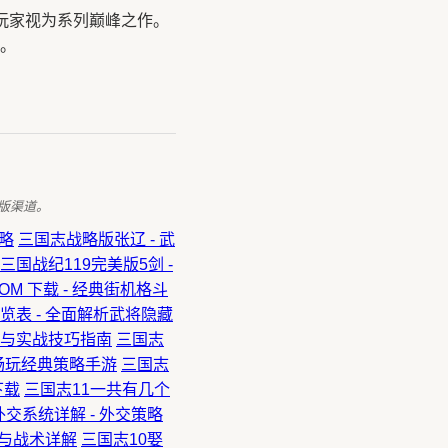
玩家视为系列巅峰之作。
。
版渠道。
略
三国志战略版张辽 - 武
三国战纪119完美版5剑 -
OM 下载 - 经典街机格斗
览表 - 全面解析武将隐藏
策略与实战技巧指南
三国志
费畅玩经典策略手游
三国志
下载
三国志11一共有几个
外交系统详解 - 外交策略
略与战术详解
三国志10娶