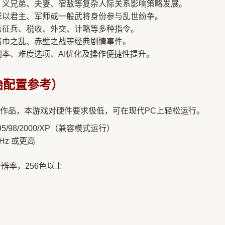
、义兄弟、夫妻、宿敌等复杂人际关系影响策略发展。
择以君主、军师或一般武将身份参与乱世纷争。
盖征兵、税收、外交、计略等多种指令。
黄巾之乱、赤壁之战等经典剧情事件。
剧本、难度选项、AI优化及操作便捷性提升。
始配置参考）
作品，本游戏对硬件要求极低，可在现代PC上轻松运行。
95/98/2000/XP（兼容模式运行）
MHz 或更高
分辨率，256色以上