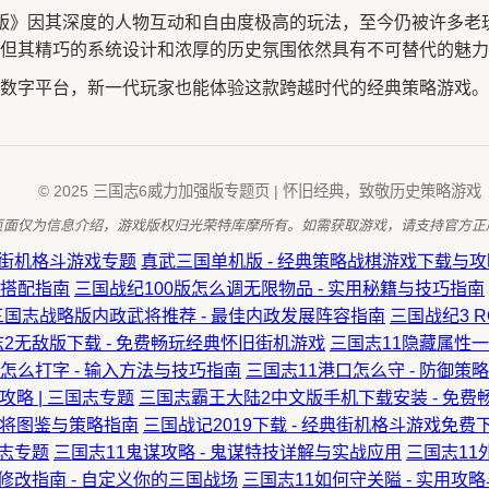
版》因其深度的人物互动和自由度极高的玩法，至今仍被许多老
但其精巧的系统设计和浓厚的历史氛围依然具有不可替代的魅力
数字平台，新一代玩家也能体验这款跨越时代的经典策略游戏。
© 2025 三国志6威力加强版专题页 | 怀旧经典，致敬历史策略游戏
页面仅为信息介绍，游戏版权归光荣特库摩所有。如需获取游戏，请支持官方正
典街机格斗游戏专题
真武三国单机版 - 经典策略战棋游戏下载与攻
搭配指南
三国战纪100版怎么调无限物品 - 实用秘籍与技巧指南
三国志战略版内政武将推荐 - 最佳内政发展阵容指南
三国战纪3 R
2无敌版下载 - 免费畅玩经典怀旧街机游戏
三国志11隐藏属性一
”怎么打字 - 输入方法与技巧指南
三国志11港口怎么守 - 防御
攻略 | 三国志专题
三国志霸王大陆2中文版手机下载安装 - 免
、武将图鉴与策略指南
三国战记2019下载 - 经典街机格斗游戏免费
国志专题
三国志11鬼谋攻略 - 鬼谋特技详解与实战应用
三国志11
修改指南 - 自定义你的三国战场
三国志11如何守关隘 - 实用攻