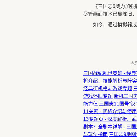
《三国志6威力加强
尽管画面技术已显陈旧，
如今，通过模拟器或
本
三国战纪乱世英雄 - 经
将介绍、技能解析与阵容
经典街机格斗游戏专题
游戏怀旧专题
街机三国志
能力值
三国志11国号“汉
11关索 - 武将介绍与使用
13专题页 - 深度解析
剧本？全剧本详解 - 三
与玩法指南
三国志9地图