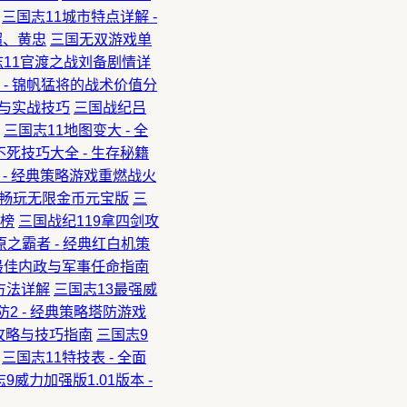
三国志11城市特点详解 -
超、黄忠
三国无双游戏单
志11官渡之战刘备剧情详
 - 锦帆猛将的战术价值分
略与实战技巧
三国战纪吕
三国志11地图变大 - 全
死技巧大全 - 生存秘籍
 - 经典策略游戏重燃战火
费畅玩无限金币元宝版
三
行榜
三国战纪119拿四剑攻
之霸者 - 经典红白机策
 最佳内政与军事任命指南
方法详解
三国志13最强威
2 - 经典策略塔防游戏
面攻略与技巧指南
三国志9
三国志11特技表 - 全面
9威力加强版1.01版本 -