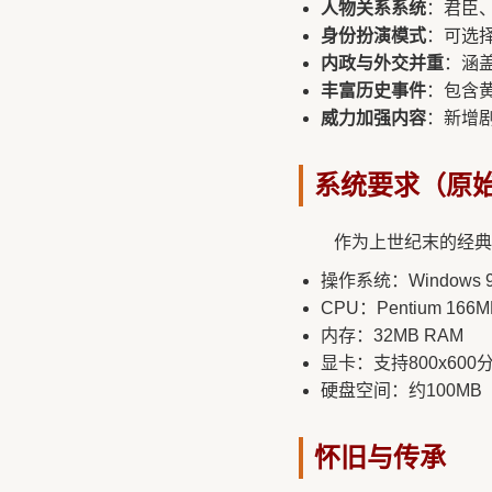
人物关系系统
：君臣
身份扮演模式
：可选
内政与外交并重
：涵
丰富历史事件
：包含
威力加强内容
：新增
系统要求（原
作为上世纪末的经典
操作系统：Windows 
CPU：Pentium 166
内存：32MB RAM
显卡：支持800x600
硬盘空间：约100MB
怀旧与传承