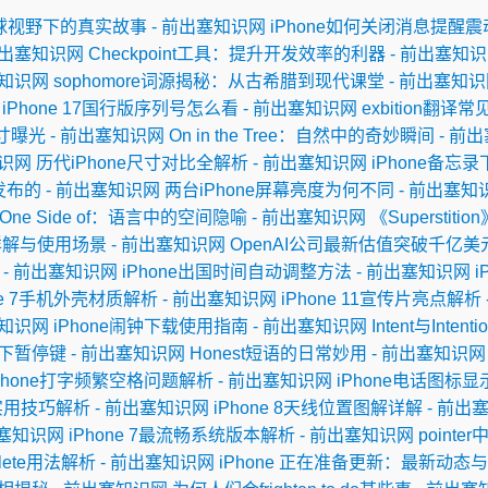
rld：全球视野下的真实故事 - 前出塞知识网
iPhone如何关闭消息提醒震
前出塞知识网
Checkpoint工具：提升开发效率的利器 - 前出塞知
塞知识网
sophomore词源揭秘：从古希腊到现代课堂 - 前出塞知
iPhone 17国行版序列号怎么看 - 前出塞知识网
exbition翻译
幕尺寸曝光 - 前出塞知识网
On in the Tree：自然中的奇妙瞬间 - 
知识网
历代iPhone尺寸对比全解析 - 前出塞知识网
iPhone备忘
年发布的 - 前出塞知识网
两台iPhone屏幕亮度为何不同 - 前出塞知
 One Side of：语言中的空间隐喻 - 前出塞知识网
《Superstit
n翻译详解与使用场景 - 前出塞知识网
OpenAI公司最新估值突破千亿美元
 - 前出塞知识网
iPhone出国时间自动调整方法 - 前出塞知识网
i
one 7手机外壳材质解析 - 前出塞知识网
iPhone 11宣传片亮点解析
塞知识网
iPhone闹钟下载使用指南 - 前出塞知识网
Intent与Int
下暂停键 - 前出塞知识网
Honest短语的日常妙用 - 前出塞知识网
Phone打字频繁空格问题解析 - 前出塞知识网
iPhone电话图标显
的实用技巧解析 - 前出塞知识网
iPhone 8天线位置图解详解 - 前
出塞知识网
iPhone 7最流畅系统版本解析 - 前出塞知识网
point
mplete用法解析 - 前出塞知识网
iPhone 正在准备更新：最新动态