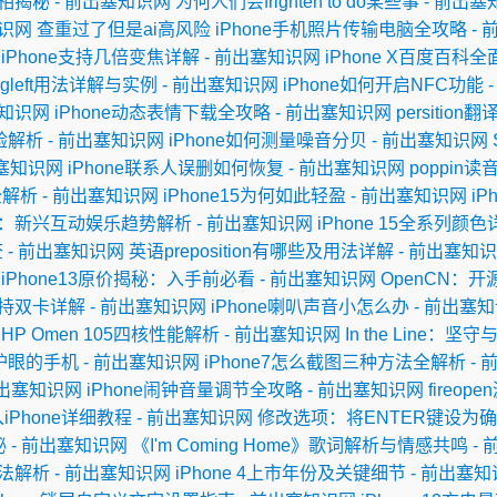
G真相揭秘 - 前出塞知识网
为何人们会frighten to do某些事 - 前出
知识网
查重过了但是ai高风险
iPhone手机照片传输电脑全攻略 -
iPhone支持几倍变焦详解 - 前出塞知识网
iPhone X百度百科
ingleft用法详解与实例 - 前出塞知识网
iPhone如何开启NFC功能
塞知识网
iPhone动态表情下载全攻略 - 前出塞知识网
persitio
体验解析 - 前出塞知识网
iPhone如何测量噪音分贝 - 前出塞知识网
出塞知识网
iPhone联系人误删如何恢复 - 前出塞知识网
poppin
全解析 - 前出塞知识网
iPhone15为何如此轻盈 - 前出塞知识网
iP
tion：新兴互动娱乐趋势解析 - 前出塞知识网
iPhone 15全系列颜
 - 前出塞知识网
英语preposition有哪些及用法详解 - 前出塞知
iPhone13原价揭秘：入手前必看 - 前出塞知识网
OpenCN：开
否支持双卡详解 - 前出塞知识网
iPhone喇叭声音小怎么办 - 前出塞
HP Omen 105四核性能解析 - 前出塞知识网
In the Line：
护眼的手机 - 前出塞知识网
iPhone7怎么截图三种方法全解析 -
 前出塞知识网
iPhone闹钟音量调节全攻略 - 前出塞知识网
fireo
Phone详细教程 - 前出塞知识网
修改选项：将ENTER键设为确
揭秘 - 前出塞知识网
《I'm Coming Home》歌词解析与情感共鸣 
用法解析 - 前出塞知识网
iPhone 4上市年份及关键细节 - 前出塞