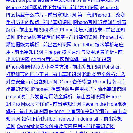
塞知识网
polished翻译中文的准确理解 - 前出塞知识网
iPhone 4S旧版软件下载指南 - 前出塞知识网
iPhone 8
Plus搭载什么芯片 - 前出塞知识网
第一代iPhone 1：改变
手机历史的起点 - 前出塞知识网
iPhone官网17传闻与细节
解析 - 前出塞知识网
梯子iPhone论坛风波始末 - 前出塞知
识网
iPhone顺序背后的秘密 - 前出塞知识网
iPhone11视
频拍摄能力解析 - 前出塞知识网
Top-Tether技术解析与应
用 - 前出塞知识网
Fireipen技术原理与应用场景解析 - 前
出塞知识网
neither用法与区别详解 - 前出塞知识网
iPhone相册视频大小查看方法 - 前出塞知识网
Polisher：
打磨细节的匠心工具 - 前出塞知识网
轮胎类型全解析：选
对更安全 - 前出塞知识网
iCloud备份恢复iPhone指南 - 前
出塞知识网
iPhone提醒事项闹钟使用技巧 - 前出塞知识网
patient读什么发音与用法全解析 - 前出塞知识网
iPhone
14 Pro Max尺寸详解 - 前出塞知识网
Face in the Hole现象
解析 - 前出塞知识网
iPhone 17官网价格曝光细节 - 前出塞
知识网
如何正确使用be involved in doing sth - 前出塞知
识网
Ownership英文解释及实际应用 - 前出塞知识网