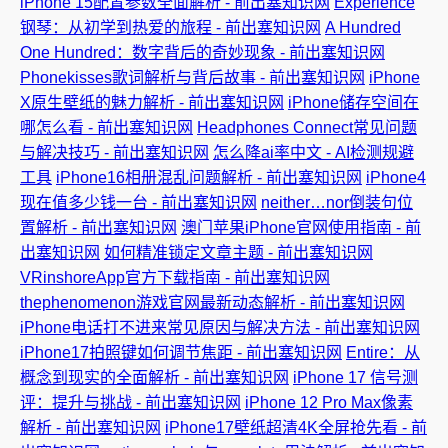
iPhone 15配置参数全面解析 - 前出塞知识网
Experience
钢琴：从初学到热爱的旅程 - 前出塞知识网
A Hundred
One Hundred：数字背后的奇妙现象 - 前出塞知识网
Phonekisses歌词解析与背后故事 - 前出塞知识网
iPhone
X原生壁纸的魅力解析 - 前出塞知识网
iPhone储存空间在
哪怎么看 - 前出塞知识网
Headphones Connect常见问题
与解决技巧 - 前出塞知识网
怎么降ai率中文 - AI检测规避
工具
iPhone16相册混乱问题解析 - 前出塞知识网
iPhone4
现在值多少钱一台 - 前出塞知识网
neither…nor倒装句位
置解析 - 前出塞知识网
澳门苹果iPhone官网使用指南 - 前
出塞知识网
如何精准锁定文章主题 - 前出塞知识网
VRinshoreApp官方下载指南 - 前出塞知识网
thephenomenon游戏官网最新动态解析 - 前出塞知识网
iPhone电话打不进来常见原因与解决方法 - 前出塞知识网
iPhone17拍照键如何调节焦距 - 前出塞知识网
Entire：从
概念到现实的全面解析 - 前出塞知识网
iPhone 17 信号测
评：提升与挑战 - 前出塞知识网
iPhone 12 Pro Max像素
解析 - 前出塞知识网
iPhone17壁纸超清4K全屏抢先看 - 前