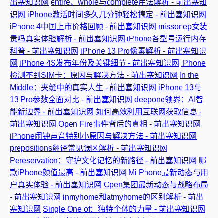
出塞知识网
entire、whole与complete用法解析 - 前出塞知
识网
iPhone激活时间多久几分钟轻松搞定 - 前出塞知识网
iPhone 4中国上市价格回顾 - 前出塞知识网
missonep女装
贵吗真实体验解析 - 前出塞知识网
iPhone各型号运行内存
科普 - 前出塞知识网
iPhone 13 Pro像素解析 - 前出塞知识
网
iPhone 4S发布年份及关键细节 - 前出塞知识网
iPhone
检测不到SIM卡：原因与解决方法 - 前出塞知识网
In the
Middle：夹缝中的真实人生 - 前出塞知识网
iPhone 13与
13 Pro参数全面对比 - 前出塞知识网
deepone领界：AI智
能新边界 - 前出塞知识网
如何高效利用互联网获取信息 -
前出塞知识网
Open Fire事件背后的真相 - 前出塞知识网
iPhone闹钟声音特别小原因与解决方法 - 前出塞知识网
prepositions翻译常见误区解析 - 前出塞知识网
Pereservation：守护文化记忆的新路径 - 前出塞知识网
哪
款iPhone颜值最高 - 前出塞知识网
Mi Phone最新动态与用
户真实体验 - 前出塞知识网
Open集团最新动态与战略布局
- 前出塞知识网
inmyhome和atmyhome的区别解析 - 前出
塞知识网
Single One of：独特个体的力量 - 前出塞知识网