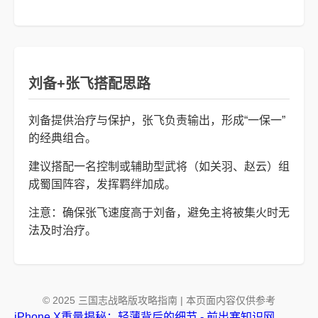
刘备+张飞搭配思路
刘备提供治疗与保护，张飞负责输出，形成“一保一”
的经典组合。
建议搭配一名控制或辅助型武将（如关羽、赵云）组
成蜀国阵容，发挥羁绊加成。
注意：确保张飞速度高于刘备，避免主将被集火时无
法及时治疗。
© 2025 三国志战略版攻略指南 | 本页面内容仅供参考
iPhone X重量揭秘：轻薄背后的细节 - 前出塞知识网