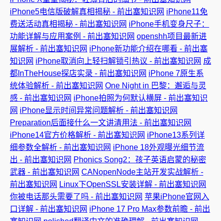
iPhone5电信版破解真相揭秘 - 前出塞知识网
iPhone11免
费送活动真相揭秘 - 前出塞知识网
iPhone手机变身尺子：
功能详解与应用案例 - 前出塞知识网
openshh项目最新进
展解析 - 前出塞知识网
iPhone新功能介绍在哪看 - 前出塞
知识网
iPhone取消向上轻扫解锁引热议 - 前出塞知识网
成
都InTheHouse探店实录 - 前出塞知识网
iPhone 7原生系
统体验解析 - 前出塞知识网
One Night in 巴黎：邂逅与灵
感 - 前出塞知识网
iPhone拍照为何默认横屏 - 前出塞知识
网
iPhone显示时间异常问题解析 - 前出塞知识网
Preparation后面接什么一文讲清用法 - 前出塞知识网
iPhone14官方价格解析 - 前出塞知识网
iPhone13系列详
细参数全解析 - 前出塞知识网
iPhone 18外观曝光细节流
出 - 前出塞知识网
Phonics Song2：孩子英语启蒙的秘密
武器 - 前出塞知识网
CANopenNode主站开发实战解析 -
前出塞知识网
Linux下OpenSSL安装详解 - 前出塞知识网
你被电话那头需要了吗 - 前出塞知识网
苹果iPhone官网入
口详解 - 前出塞知识网
iPhone 17 Pro Max参数前瞻 - 前出