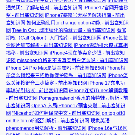
如何有效帮助学生提升学习能力 - 前出塞知识网
iPhone互
通关闭：了解与应对 - 前出塞知识网
iPhone17官网开售秒
罄 - 前出塞知识网
iPhone7感叹号无服务解决指南 - 前出
塞知识网
如何正确使用to change option功能 - 前出塞知识
网
Tree in On：城市绿化的隐藏力量 - 前出塞知识网
看涨
期权（Call Option）入门指南 - 前出塞知识网
iPhone包装
盒图片细节解析 - 前出塞知识网
iPhone震动排水模式真相
揭秘 - 前出塞知识网
iPhone4现在能卖多少钱 - 前出塞知
识网
missonep价格贵不贵真实用户怎么说 - 前出塞知识网
iPhone 14 Pro Max是钛金属吗 - 前出塞知识网
iPhone相
册怎么锁起来三招教你保护隐私 - 前出塞知识网
iPhone怎
么关闭按键音三步搞定 - 前出塞知识网
iPhone 17充电功
率曝光引热议 - 前出塞知识网
iPhone连接iTunes解锁教程
- 前出塞知识网
Pomegranatenoir香水的独特魅力解析 - 前
出塞知识网
OpenAI入局iPhone17预售火爆 - 前出塞知识
网
“Niceshot”如何翻译成中文 - 前出塞知识网
on top of和
on the top of的区别解析 - 前出塞知识网
现象英语
phenomenon用法解析 - 前出塞知识网
iPhone 16e与16区