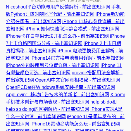
© 2025 游戏知识参考 | 遵守网络内容规范
Niceshout平台功能与用户反馈解析 - 前出塞知识网
手机
版Python：随时随地写代码 - 前出塞知识网
iPhone新功能
介绍在哪看 - 前出塞知识网
iPhone 11核心参数详解 - 前出
塞知识网
iPhone如何快速取消静音模式 - 前出塞知识网
iPhone卡在白苹果无法开机怎么办 - 前出塞知识网
iPhone
7上市价格回顾与分析 - 前出塞知识网
iPhone 2上市日期
真相揭秘 - 前出塞知识网
iPhone电池更换费用全解析 - 前
出塞知识网
iPhone14官方换电池费用详解 - 前出塞知识网
iPhone外包装序列号位置详解 - 前出塞知识网
iPhone 11
有哪些颜色可选 - 前出塞知识网
provide搭配用法全解析 -
前出塞知识网
OpenAI中文官网真相揭秘 - 前出塞知识网
OpenPCDet在Windows系统安装指南 - 前出塞知识网
AppLovin：移动广告技术的革新者 - 前出塞知识网
Xiaomi
手机技术创新与市场表现 - 前出塞知识网
help sb do和
help sb doing的区别解析 - 前出塞知识网
iPhone实况A是
什么一文讲清 - 前出塞知识网
iPhone 11是哪年发布的 - 前
出塞知识网
iPhone16灵动岛功能怎么玩 - 前出塞知识网