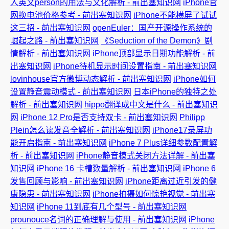
人英文person的用法与文化解析 - 前出塞知识网
iPhone官
网换电池价格参考 - 前出塞知识网
iPhone不能横屏了试试
这三招 - 前出塞知识网
openEuler：国产开源操作系统的
崛起之路 - 前出塞知识网
《Seduction of the Demon》剧
情解析 - 前出塞知识网
iPhone顶部显示日期功能解析 - 前
出塞知识网
iPhone待机显示时间设置指南 - 前出塞知识网
lovinhouse官方微博动态解析 - 前出塞知识网
iPhone如何
设置静音震动模式 - 前出塞知识网
日本iPhone的独特之处
解析 - 前出塞知识网
hippo翻译成中文是什么 - 前出塞知识
网
iPhone 12 Pro是否支持双卡 - 前出塞知识网
Philipp
Plein怎么读发音全解析 - 前出塞知识网
iPhone17录屏功
能开启指南 - 前出塞知识网
iPhone 7 Plus详细参数配置解
析 - 前出塞知识网
iPhone静音模式关闭方法详解 - 前出塞
知识网
iPhone 16 卡槽数量解析 - 前出塞知识网
iPhone 6
发售回顾与影响 - 前出塞知识网
iPhone距离过近引发的健
康隐患 - 前出塞知识网
iPhone拍摄如何惊艳视觉 - 前出塞
知识网
iPhone 11到底有几个型号 - 前出塞知识网
prounouce名词的正确理解与使用 - 前出塞知识网
iPhone