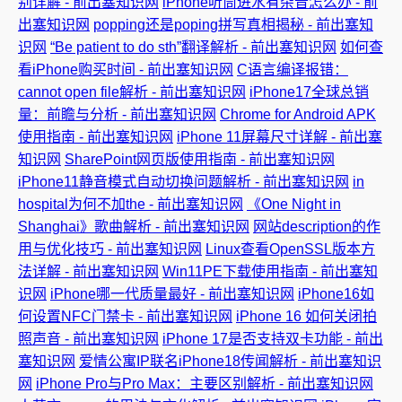
别详解 - 前出塞知识网
iPhone听筒进水有杂音怎么办 - 前
出塞知识网
popping还是poping拼写真相揭秘 - 前出塞知
识网
“Be patient to do sth”翻译解析 - 前出塞知识网
如何查
看iPhone购买时间 - 前出塞知识网
C语言编译报错：
cannot open file解析 - 前出塞知识网
iPhone17全球总销
量：前瞻与分析 - 前出塞知识网
Chrome for Android APK
使用指南 - 前出塞知识网
iPhone 11屏幕尺寸详解 - 前出塞
知识网
SharePoint网页版使用指南 - 前出塞知识网
iPhone11静音模式自动切换问题解析 - 前出塞知识网
in
hospital为何不加the - 前出塞知识网
《One Night in
Shanghai》歌曲解析 - 前出塞知识网
网站description的作
用与优化技巧 - 前出塞知识网
Linux查看OpenSSL版本方
法详解 - 前出塞知识网
Win11PE下载使用指南 - 前出塞知
识网
iPhone哪一代质量最好 - 前出塞知识网
iPhone16如
何设置NFC门禁卡 - 前出塞知识网
iPhone 16 如何关闭拍
照声音 - 前出塞知识网
iPhone 17是否支持双卡功能 - 前出
塞知识网
爱情公寓IP联名iPhone18传闻解析 - 前出塞知识
网
iPhone Pro与Pro Max：主要区别解析 - 前出塞知识网