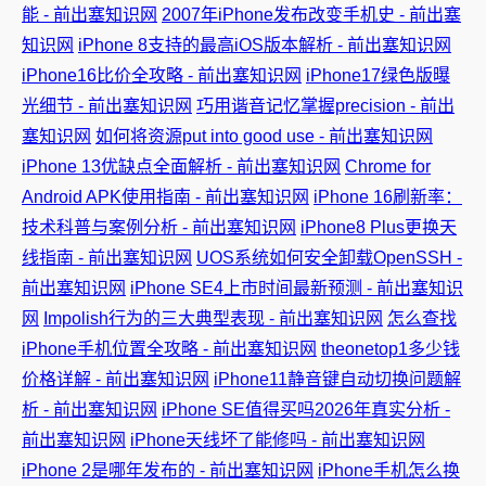
能 - 前出塞知识网
2007年iPhone发布改变手机史 - 前出塞
知识网
iPhone 8支持的最高iOS版本解析 - 前出塞知识网
iPhone16比价全攻略 - 前出塞知识网
iPhone17绿色版曝
光细节 - 前出塞知识网
巧用谐音记忆掌握precision - 前出
塞知识网
如何将资源put into good use - 前出塞知识网
iPhone 13优缺点全面解析 - 前出塞知识网
Chrome for
Android APK使用指南 - 前出塞知识网
iPhone 16刷新率：
技术科普与案例分析 - 前出塞知识网
iPhone8 Plus更换天
线指南 - 前出塞知识网
UOS系统如何安全卸载OpenSSH -
前出塞知识网
iPhone SE4上市时间最新预测 - 前出塞知识
网
Impolish行为的三大典型表现 - 前出塞知识网
怎么查找
iPhone手机位置全攻略 - 前出塞知识网
theonetop1多少钱
价格详解 - 前出塞知识网
iPhone11静音键自动切换问题解
析 - 前出塞知识网
iPhone SE值得买吗2026年真实分析 -
前出塞知识网
iPhone天线坏了能修吗 - 前出塞知识网
iPhone 2是哪年发布的 - 前出塞知识网
iPhone手机怎么换