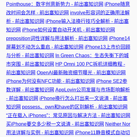
Pointhouse：数字创意新势力 - 前出塞知识网
iPhone随意
改时间会怎样 - 前出塞知识网
involve形容词的正确用法解
析 - 前出塞知识网
iPhone输入法换行技巧全解析 - 前出塞
知识网
iPhone如何设置自动开关机 - 前出塞知识网
preposition词性详解与用法解析 - 前出塞知识网
iPhone14
屏幕划不动怎么重启 - 前出塞知识网
iPhone13上市价回顾
与分析 - 前出塞知识网
In Green Chaos：生态失衡下的城
市突围 - 前出塞知识网
HP Omni 100 PC拆机详细教程 -
前出塞知识网
OpenAI最新融资细节曝光 - 前出塞知识网
iPhone为何没有NFC功能 - 前出塞知识网
iPhone SE2参
数详解 - 前出塞知识网
AppLovin公司发展与市场影响解析
- 前出塞知识网
iPhone换行怎么打出来一文说清 - 前出塞
知识网
possess、own和have的区别解析 - 前出塞知识网
“正在载入 iPhones”：常见原因与解决方法 - 前出塞知识网
买iPhone要交多少税一文说清 - 前出塞知识网
Neither Nor
用法详解与实例 - 前出塞知识网
iPhone11静音模式自动切