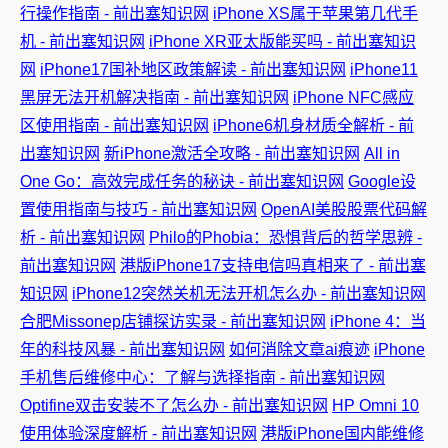
行操作指南 - 前出塞知识网
iPhone XS属于苹果第几代手
机 - 前出塞知识网
iPhone XR亚太版能买吗 - 前出塞知识
网
iPhone17国补地区政策解读 - 前出塞知识网
iPhone11
黑屏无法开机解决指南 - 前出塞知识网
iPhone NFC感应
区使用指南 - 前出塞知识网
iPhone6机身材质全解析 - 前
出塞知识网
新iPhone激活全攻略 - 前出塞知识网
All in
One Go：高效完成任务的秘诀 - 前出塞知识网
Google设
置使用指南与技巧 - 前出塞知识网
OpenAI美股股票代码解
析 - 前出塞知识网
Philo的Phobia：恐惧背后的哲学思辨 -
前出塞知识网
港版iPhone17支持电信吗真相来了 - 前出塞
知识网
iPhone12突然关机无法开机怎么办 - 前出塞知识网
合肥Missonep店铺探访实录 - 前出塞知识网
iPhone 4：当
年的科技风暴 - 前出塞知识网
如何消除文章ai痕迹
iPhone
手机售后维修中心：了解与选择指南 - 前出塞知识网
Optifine双击安装不了怎么办 - 前出塞知识网
HP Omni 10
使用体验深度解析 - 前出塞知识网
港版iPhone国内能维修