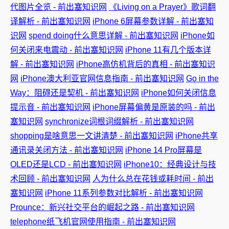
代图片全览 - 前出塞知识网
《Living on a Prayer》歌词翻
译解析 - 前出塞知识网
iPhone 6屏幕参数详解 - 前出塞知
识网
spend doing什么意思详解 - 前出塞知识网
iPhone如
何关闭来电震动 - 前出塞知识网
iPhone 11有几个版本详
解 - 前出塞知识网
iPhone高仿机背后的真相 - 前出塞知识
网
iPhone澳大利亚官网信息指南 - 前出塞知识网
Go in the
Way：阻碍还是契机 - 前出塞知识网
iPhone如何关闭信息
提示音 - 前出塞知识网
iPhone屏幕偏黄是原装的吗 - 前出
塞知识网
synchronize词根词缀解析 - 前出塞知识网
shopping是啥意思一文讲清楚 - 前出塞知识网
iPhone共享
通讯录关闭方法 - 前出塞知识网
iPhone 14 Pro屏幕是
OLED还是LCD - 前出塞知识网
iPhone10：经典设计与技
术回顾 - 前出塞知识网
人为什么总在花钱或耗时间 - 前出
塞知识网
iPhone 11系列参数对比解析 - 前出塞知识网
Prounce：新兴社交平台的崛起之路 - 前出塞知识网
telephone纸飞机官网使用指南 - 前出塞知识网