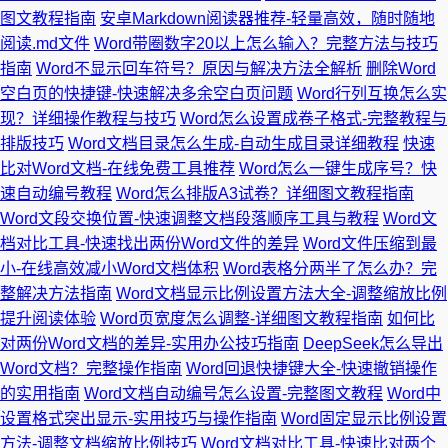
图文教程指南
安卓Markdown阅读器推荐-轻量高效，随时随地
阅读.md文件
Word带圈数字20以上怎么输入？完整方法与技巧
指南
Word不显示回车符号？原因与解决方法全解析
删除Word
空白页的快捷键-快速解决多余空白页问题
Word行列互换怎么实
现？详细操作教程与技巧
Word怎么设置成卷子格式-完整教程与
排版技巧
Word文档目录怎么生成-自动生成目录详细教程
快速
比对Word文档-在线免费工具推荐
Word怎么一键生成序号？快
速自动编号教程
Word怎么排版A3试卷？详细图文教程指南
Word文段交换位置-快速调整文档段落顺序工具与教程
Word文
档对比工具-快速找出两份Word文件的差异
Word文件压缩到最
小-在线高效减小Word文档体积
Word表格分两半了怎么办？完
整解决方法指南
Word文档显示比例设置方法大全-调整缩放比例
提升阅读体验
Word页宽度怎么调整-详细图文教程指南
如何比
对两份Word文档的差异-实用办公技巧指南
DeepSeek怎么导出
Word文档？完整操作指南
Word回退快捷键大全-快速撤销操作
的实用指南
Word文档自动编号怎么设置-完整图文教程
Word中
设置格式突出显示-实用技巧与操作指南
Word固定显示比例设置
方法-调整文档缩放比例技巧
Word文档对比工具-快速比对两个