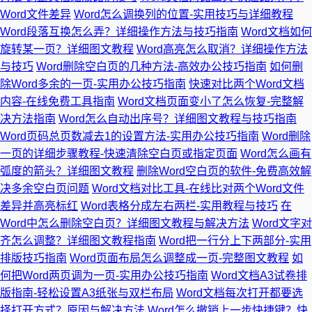
Word文件差异
Word怎么调换列的位置-实用技巧与详细教程
Word段落互换怎么弄？详细操作方法与技巧指南
Word文档如何
旋转某一页？详细图文教程
Word高亮怎么取消？详细操作方法
与技巧
Word删除空白页的几种方法-高效办公技巧指南
如何删
除Word多余的一页-实用办公技巧指南
快速对比两个Word文档
内容-在线免费工具指南
Word文档页面变小了怎么恢复-完整解
决方法指南
Word怎么自动出序号？详细图文教程与技巧指南
Word页码总页数减去1的设置方法-实用办公技巧指南
Word删除
一页的详细步骤教程-快速清除空白页或指定页面
Word怎么画有
弧度的箭头？详细图文教程
删除Word空白页的软件-免费高效解
决多余空白页问题
Word文档对比工具-在线比对两个Word文件
差异并高亮标红
Word表格分成左右两栏-实用教程与技巧
在
Word中怎么删除空白页？详细图文教程与解决方法
Word文字对
齐怎么调整？详细图文教程指南
Word把一行分上下两部分-实用
排版技巧指南
Word页面布局怎么调整成一页-完整图文教程
如
何把Word两页调为一页-实用办公技巧指南
Word文档A3试卷排
版指南-轻松设置A3纸张与双栏布局
Word文档每次打开都要选
择打开方式？原因与解决方法
Word怎么撤销上一步快捷键？快