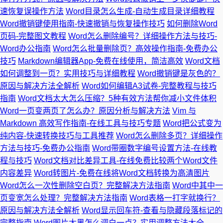
速恢复误操作方法
Word目录怎么生成-自动生成目录详细教程
Word撤销键使用指南-快速撤销与恢复操作技巧
如何删除Word
页码-完整图文教程
Word怎么删除编号？详细操作方法与技巧-
Word办公指南
Word怎么批量删除页？高效操作指南-免费办公
技巧
Markdown编辑器App-免费在线使用，简洁高效
Word文档
如何调整到一页？实用技巧与详细教程
Word撤销键是灰色的？
原因与解决方法全解析
Word如何编辑A3试卷-完整教程与技巧
指南
Word文档太大怎么压缩？5种有效方法帮你减小文件体积
Word一页变两页了怎么办？原因分析与解决方法
Vim 与
Markdown 高效写作指南-在线工具与技巧专题
Word把公式变为
纯内容-快速转换技巧与工具推荐
Word怎么删除多页？详细操作
方法与技巧-免费办公指南
Word带圈数字编号设置方法-在线教
程与技巧
Word文档对比差异工具-在线免费比较两个Word文件
内容差异
Word转图片-免费在线将Word文档转换为高清图片
Word怎么一次性删除空白页？完整解决方法指南
Word中其中一
页变宽怎么处理？完整解决方法指南
Word表格一打字就换行？
原因与解决方法全解析
Word显示回车符-查看与隐藏段落标记的
完整指南
Word图片太黑怎么调白一点？实用调整方法大全