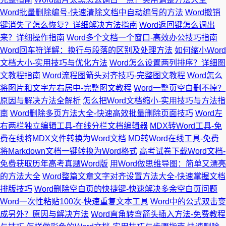
Word批量删除编号-快速清除文档中自动编号的方法
Word撤销
键消失了怎么恢复？详细解决方法指南
Word返回键怎么调出
来？详细操作指南
Word多个文档一个窗口-高效办公技巧指南
Word回车符详解：换行与段落的区别及处理方法
如何缩小Word
文档大小-实用技巧与优化方法
Word怎么设置两列排序？详细图
文教程指南
Word流程图箭头对齐技巧-完整图文教程
Word怎么
将图片和文字左右居中-完整图文教程
Word一整页空白删不掉？
原因与解决方法全解析
怎么把Word文档缩小-实用技巧与方法指
南
Word删除多页方法大全-快速高效批量删除页面技巧
Word左
右两栏独立编辑工具-在线分栏文档编辑器
MDX转Word工具-免
费在线将MDX文件转换为Word文档
MD转Word在线工具-免费
将Markdown文档一键转换为Word格式
高考试卷下载Word文档-
免费获取历年高考真题Word版
用Word做思维导图：简单又漂亮
的方法大全
Word整篇文章文字对齐设置方法大全-快速掌握文档
排版技巧
Word删除空白页的快捷键-快速解决多余空白页问题
Word一次性粘贴100次-快速重复文本工具
Word中的公式双击变
成另外？原因与解决方法
Word直角转弯箭头插入方法-免费教程