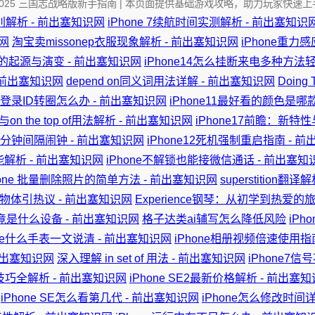
 2025 三国志战略版新手指南 | 本页面提供基础游戏攻略，助力玩家快速上
of的区别解析 - 前出塞知识网
iPhone 7续航时间实测解析 - 前出塞知识
网
淘宝卖missonep衣服现象解析 - 前出塞知识网
iPhone重力
词根的起源与演变 - 前出塞知识网
iPhone14怎么挂断来电多种方法
- 前出塞知识网
depend on同义词用法详解 - 前出塞知识网
Doing 
ne登录ID转圈怎么办 - 前出塞知识网
iPhone11最好看的颜色是哪
 of与on the top of用法解析 - 前出塞知识网
iPhone17前瞻：新特
置5分钟间隔闹钟 - 前出塞知识网
iPhone12死机强制重启指南 - 
台功能解析 - 前出塞知识网
iPhone不解锁也能接微信通话 - 前出塞知
hone 批量删除照片的简单方法 - 前出塞知识网
superstition
g 神秘物体引热议 - 前出塞知识网
Experience钢琴：从初学到热爱的
 2究竟是什么设备 - 前出塞知识网
格子达类ai辅写怎么降低风险
iPh
pne什么手表一文说清 - 前出塞知识网
iPhone相册视频倍速使用指
前出塞知识网
深入理解 in set of 用法 - 前出塞知识网
iPhone7
用技巧全解析 - 前出塞知识网
iPhone SE2最新价格解析 - 前出塞
iPhone SE怎么看第几代 - 前出塞知识网
iPhone怎么修改时间