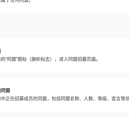
能属于任何同盟。
面
的“同盟”图标（旗帜标志），进入同盟招募页面。
的同盟
器中正在招募成员的同盟，包括同盟名称、人数、等级、宣言等