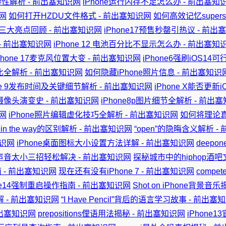
全特性解析 - 前出塞知识网
iPhone运行内存不足怎么办 - 前出塞知
网
如何打开HZDU文件格式 - 前出塞知识网
如何高效记忆superst
型的三大亮点回顾 - 前出塞知识网
iPhone17预售秒罄引热议 - 前出
 - 前出塞知识网
iPhone 12 电池百分比不显示怎么办 - 前出塞知
Phone 17麦克风位置大变 - 前出塞知识网
iPhone6强刷iOS14
比全解析 - 前出塞知识网
如何隐藏iPhone照片信息 - 前出塞知识
one 9发布时间及关键细节解析 - 前出塞知识网
iPhone X能否更新i
置摄像头演变史 - 前出塞知识网
iPhone8p图片细节全解析 - 前出
网
iPhone照片编辑虚化技巧全解析 - 前出塞知识网
如何将理论真正put
y与in the way的区别解析 - 前出塞知识网
“open”的隐晦含义解析 
知识网
iPhone桌面图标大小设置方法详解 - 前出塞知识网
deepo
话声音太小三招轻松解决 - 前出塞知识网
探秘城市中的hiphop酒吧
 - 前出塞知识网
现在还有没有iPhone 7 - 前出塞知识网
compet
one14强制重启操作指南 - 前出塞知识网
Shot on iPhone背景音
解 - 前出塞知识网
“I Have Pencil”背后的语言学习故事 - 前出塞
前出塞知识网
prepositions俚语用法揭秘 - 前出塞知识网
iPhone