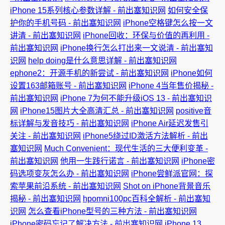
iPhone 15系列核心参数详解 - 前出塞知识网
如何安全保
护你的手机号码 - 前出塞知识网
iPhone空格键怎么按一文
讲清 - 前出塞知识网
iPhone回收：环保与价值的再利用 -
前出塞知识网
iPhone换行怎么打出来一文说清 - 前出塞知
识网
help doing是什么意思详解 - 前出塞知识网
ephone2：开源手机的新尝试 - 前出塞知识网
iPhone如何
设置163邮箱账号 - 前出塞知识网
iPhone 4当年售价揭秘 -
前出塞知识网
iPhone 7为何不能升级iOS 13 - 前出塞知识
网
iPhone15图片大全高清汇总 - 前出塞知识网
positive音
标详解与发音技巧 - 前出塞知识网
iPhone Air延迟发售引
关注 - 前出塞知识网
iPhone5绕过ID激活方法解析 - 前出
塞知识网
Much Convenient：现代生活的三大便利变革 -
前出塞知识网
他用一生践行诺言 - 前出塞知识网
iPhone密
码选项变灰怎么办 - 前出塞知识网
iPhone尝鲜派官网：探
索苹果前沿系统 - 前出塞知识网
Shot on iPhone背景音乐
揭秘 - 前出塞知识网
hpomni100pc百科全解析 - 前出塞知
识网
怎么查看iPhone型号的三种方法 - 前出塞知识网
iPhone密码忘记了解决方法 - 前出塞知识网
iPhone 13