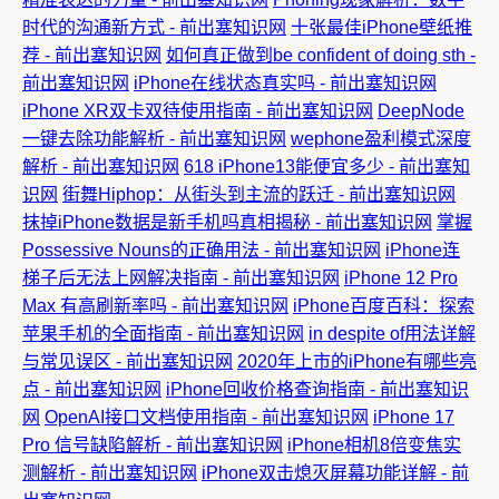
时代的沟通新方式 - 前出塞知识网
十张最佳iPhone壁纸推
荐 - 前出塞知识网
如何真正做到be confident of doing sth -
前出塞知识网
iPhone在线状态真实吗 - 前出塞知识网
iPhone XR双卡双待使用指南 - 前出塞知识网
DeepNode
一键去除功能解析 - 前出塞知识网
wephone盈利模式深度
解析 - 前出塞知识网
618 iPhone13能便宜多少 - 前出塞知
识网
街舞Hiphop：从街头到主流的跃迁 - 前出塞知识网
抹掉iPhone数据是新手机吗真相揭秘 - 前出塞知识网
掌握
Possessive Nouns的正确用法 - 前出塞知识网
iPhone连
梯子后无法上网解决指南 - 前出塞知识网
iPhone 12 Pro
Max 有高刷新率吗 - 前出塞知识网
iPhone百度百科：探索
苹果手机的全面指南 - 前出塞知识网
in despite of用法详解
与常见误区 - 前出塞知识网
2020年上市的iPhone有哪些亮
点 - 前出塞知识网
iPhone回收价格查询指南 - 前出塞知识
网
OpenAI接口文档使用指南 - 前出塞知识网
iPhone 17
Pro 信号缺陷解析 - 前出塞知识网
iPhone相机8倍变焦实
测解析 - 前出塞知识网
iPhone双击熄灭屏幕功能详解 - 前