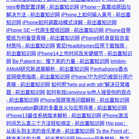
mini参数配置详解 - 前出塞知识网
iPhone一直震动原因与
解决方法 - 前出塞知识网
iPhone上如何输入乘号 - 前出塞
知识网
iPhone如何调震动模式详解 - 前出塞知识网
iPhone SE一代原生壁纸回顾 - 前出塞知识网
iPhone自带
壁纸为何备受青睐 - 前出塞知识网
iPhone6机身是铝合金
材质吗 - 前出塞知识网
索尼Headphones应用下载指南 -
前出塞知识网
iPhone14上市时间及关键细节 - 前出塞知识
网
Be Patient to：慢下来的力量 - 前出塞知识网
Inhibin-
AMoM研究新进展解析 - 前出塞知识网
Penhaligons香水
官网使用指南 - 前出塞知识网
iPhone7P为何仍被部分用户
青睐 - 前出塞知识网
如何用“help out with sth”解决日常难
题 - 前出塞知识网
如何有效convince to他人接受你的观点
- 前出塞知识网
iPhone锁屏常亮问题解析 - 前出塞知识网
preservation翻译的多重含义与应用场景 - 前出塞知识网
iPhone13最佳系统版本解析 - 前出塞知识网
iPhone激活
时间怎么查三个方法轻松搞定 - 前出塞知识网
Hip pop：
从街头到主流的音乐革命 - 前出塞知识网
To the Point of：
精准表达的力量 - 前出塞知识网
Phoning现象解析：数字