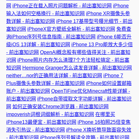
网
iPhone正在载入照片问题解析 - 前出塞知识网
iPhone
输入法如何空格换行 - 前出塞知识网
iPhone XR摄像头参
数详解 - 前出塞知识网
iPhone 17基带型号曝光细节 - 前出
塞知识网
iPhoneX官方壁纸全解析 - 前出塞知识网
免费查
询iPhone序列号信息指南 - 前出塞知识网
iPhone 6能否升
级iOS 13详解 - 前出塞知识网
iPhone 13 Pro能放大多少倍
- 前出塞知识网
OpenAI概念股有哪些值得关注 - 前出塞知
识网
iPhone照片内存怎么清理7个方法轻松搞定 - 前出塞
知识网
Hermione Granger怎么读发音详解 - 前出塞知识网
neither…nor的正确用法详解 - 前出塞知识网
iPhone 7
Plus摄像头参数详解 - 前出塞知识网
iPhone如何设置邮箱
账户 - 前出塞知识网
OpenTiFine优化Minecraft性能详解 -
前出塞知识网
iPhone自带提取文字功能详解 - 前出塞知识
网
如何正确安装Chrome浏览器 - 前出塞知识网
impoverish词根词缀解析 - 前出塞知识网
在哪里买
iPhone13最便宜 - 前出塞知识网
iPhone 16拍照25倍变焦
消失引热议 - 前出塞知识网
iPhone X换听筒导致面容失效
- 前出塞知识网
iPhone序列号解读全攻略 - 前出塞知识网