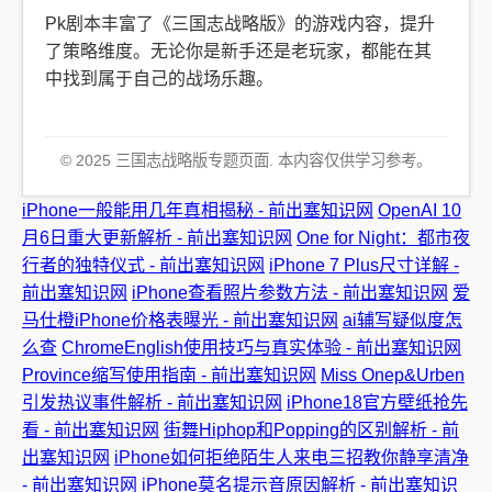
Pk剧本丰富了《三国志战略版》的游戏内容，提升
了策略维度。无论你是新手还是老玩家，都能在其
中找到属于自己的战场乐趣。
© 2025 三国志战略版专题页面. 本内容仅供学习参考。
iPhone一般能用几年真相揭秘 - 前出塞知识网
OpenAI 10
月6日重大更新解析 - 前出塞知识网
One for Night：都市夜
行者的独特仪式 - 前出塞知识网
iPhone 7 Plus尺寸详解 -
前出塞知识网
iPhone查看照片参数方法 - 前出塞知识网
爱
马仕橙iPhone价格表曝光 - 前出塞知识网
ai辅写疑似度怎
么查
ChromeEnglish使用技巧与真实体验 - 前出塞知识网
Province缩写使用指南 - 前出塞知识网
Miss Onep&Urben
引发热议事件解析 - 前出塞知识网
iPhone18官方壁纸抢先
看 - 前出塞知识网
街舞Hiphop和Popping的区别解析 - 前
出塞知识网
iPhone如何拒绝陌生人来电三招教你静享清净
- 前出塞知识网
iPhone莫名提示音原因解析 - 前出塞知识