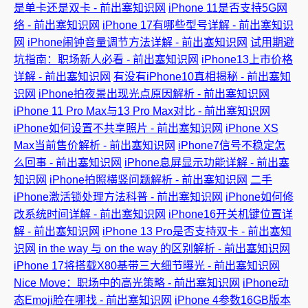
是单卡还是双卡 - 前出塞知识网
iPhone 11是否支持5G网
络 - 前出塞知识网
iPhone 17有哪些型号详解 - 前出塞知识
网
iPhone闹钟音量调节方法详解 - 前出塞知识网
试用期避
坑指南：职场新人必看 - 前出塞知识网
iPhone13上市价格
详解 - 前出塞知识网
有没有iPhone10真相揭秘 - 前出塞知
识网
iPhone拍夜景出现光点原因解析 - 前出塞知识网
iPhone 11 Pro Max与13 Pro Max对比 - 前出塞知识网
iPhone如何设置不共享照片 - 前出塞知识网
iPhone XS
Max当前售价解析 - 前出塞知识网
iPhone7信号不稳定怎
么回事 - 前出塞知识网
iPhone息屏显示功能详解 - 前出塞
知识网
iPhone拍照横竖问题解析 - 前出塞知识网
二手
iPhone激活锁处理方法科普 - 前出塞知识网
iPhone如何修
改系统时间详解 - 前出塞知识网
iPhone16开关机键位置详
解 - 前出塞知识网
iPhone 13 Pro是否支持双卡 - 前出塞知
识网
in the way 与 on the way 的区别解析 - 前出塞知识网
iPhone 17将搭载X80基带三大细节曝光 - 前出塞知识网
Nice Move：职场中的高光策略 - 前出塞知识网
iPhone动
态Emoji脸在哪找 - 前出塞知识网
iPhone 4参数16GB版本