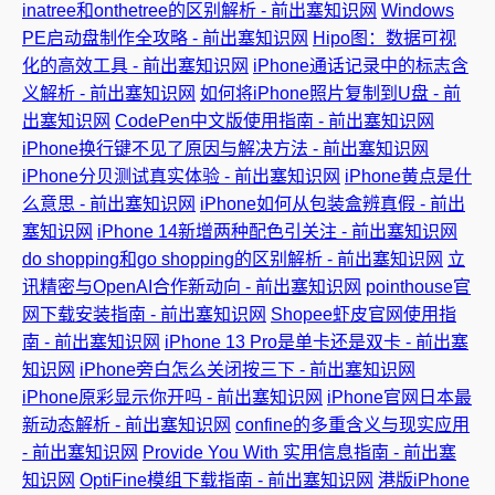
inatree和onthetree的区别解析 - 前出塞知识网
Windows
PE启动盘制作全攻略 - 前出塞知识网
Hipo图：数据可视
化的高效工具 - 前出塞知识网
iPhone通话记录中的标志含
义解析 - 前出塞知识网
如何将iPhone照片复制到U盘 - 前
出塞知识网
CodePen中文版使用指南 - 前出塞知识网
iPhone换行键不见了原因与解决方法 - 前出塞知识网
iPhone分贝测试真实体验 - 前出塞知识网
iPhone黄点是什
么意思 - 前出塞知识网
iPhone如何从包装盒辨真假 - 前出
塞知识网
iPhone 14新增两种配色引关注 - 前出塞知识网
do shopping和go shopping的区别解析 - 前出塞知识网
立
讯精密与OpenAI合作新动向 - 前出塞知识网
pointhouse官
网下载安装指南 - 前出塞知识网
Shopee虾皮官网使用指
南 - 前出塞知识网
iPhone 13 Pro是单卡还是双卡 - 前出塞
知识网
iPhone旁白怎么关闭按三下 - 前出塞知识网
iPhone原彩显示你开吗 - 前出塞知识网
iPhone官网日本最
新动态解析 - 前出塞知识网
confine的多重含义与现实应用
- 前出塞知识网
Provide You With 实用信息指南 - 前出塞
知识网
OptiFine模组下载指南 - 前出塞知识网
港版iPhone