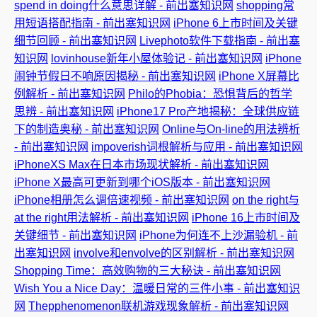
spend in doing什么意思详解 - 前出塞知识网
shopping常
用短语搭配指南 - 前出塞知识网
iPhone 6上市时间及关键
细节回顾 - 前出塞知识网
Livephoto软件下载指南 - 前出塞
知识网
lovinhouse新年小屋体验记 - 前出塞知识网
iPhone
闹钟节假日不响原因揭秘 - 前出塞知识网
iPhone X屏幕比
例解析 - 前出塞知识网
Philo的Phobia：恐惧背后的哲学
思辨 - 前出塞知识网
iPhone17 Pro产地揭秘：全球供应链
下的制造奥秘 - 前出塞知识网
Online与On-line的用法辨析
- 前出塞知识网
impoverish词根解析与应用 - 前出塞知识网
iPhoneXS Max在日本市场现状解析 - 前出塞知识网
iPhone X最高可更新到哪个iOS版本 - 前出塞知识网
iPhone相册怎么调倍速视频 - 前出塞知识网
on the right与
at the right用法解析 - 前出塞知识网
iPhone 16上市时间及
关键细节 - 前出塞知识网
iPhone为何连不上沙漏验机 - 前
出塞知识网
involve和envolve的区别解析 - 前出塞知识网
Shopping Time：高效购物的三大秘诀 - 前出塞知识网
Wish You a Nice Day：温暖日常的三件小事 - 前出塞知识
网
Thepphenomenon联机游戏现象解析 - 前出塞知识网