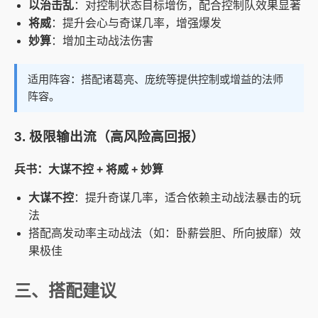
以治击乱
：对控制状态目标增伤，配合控制队效果显著
将威
：提升会心与奇谋几率，增强爆发
妙算
：增加主动战法伤害
适用阵容：搭配诸葛亮、庞统等提供控制或增益的法师
阵容。
3. 极限输出流（高风险高回报）
兵书：大谋不控 + 将威 + 妙算
大谋不控
：提升奇谋几率，适合依赖主动战法暴击的玩
法
搭配高发动率主动战法（如：卧薪尝胆、所向披靡）效
果极佳
三、搭配建议