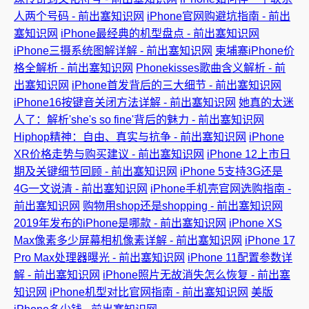
人两个号码 - 前出塞知识网
iPhone官网购避坑指南 - 前出
塞知识网
iPhone最经典的机型盘点 - 前出塞知识网
iPhone三摄系统图解详解 - 前出塞知识网
柬埔寨iPhone价
格全解析 - 前出塞知识网
Phonekisses歌曲含义解析 - 前
出塞知识网
iPhone首发背后的三大细节 - 前出塞知识网
iPhone16按键音关闭方法详解 - 前出塞知识网
她真的太迷
人了：解析'she's so fine'背后的魅力 - 前出塞知识网
Hiphop精神：自由、真实与抗争 - 前出塞知识网
iPhone
XR价格走势与购买建议 - 前出塞知识网
iPhone 12上市日
期及关键细节回顾 - 前出塞知识网
iPhone 5支持3G还是
4G一文说清 - 前出塞知识网
iPhone手机壳官网选购指南 -
前出塞知识网
购物用shop还是shopping - 前出塞知识网
2019年发布的iPhone是哪款 - 前出塞知识网
iPhone XS
Max像素多少屏幕相机像素详解 - 前出塞知识网
iPhone 17
Pro Max处理器曝光 - 前出塞知识网
iPhone 11配置参数详
解 - 前出塞知识网
iPhone照片无故消失怎么恢复 - 前出塞
知识网
iPhone机型对比官网指南 - 前出塞知识网
美版