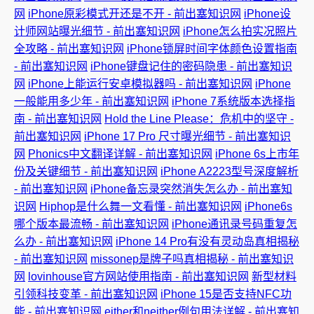
网
iPhone原彩模式开还是不开 - 前出塞知识网
iPhone设
计师网站曝光细节 - 前出塞知识网
iPhone怎么拍实况照片
全攻略 - 前出塞知识网
iPhone锁屏时间字体颜色设置指南
- 前出塞知识网
iPhone键盘记住的密码隐患 - 前出塞知识
网
iPhone上能运行安卓模拟器吗 - 前出塞知识网
iPhone
一般能用多少年 - 前出塞知识网
iPhone 7系统版本选择指
南 - 前出塞知识网
Hold the Line Please：危机中的坚守 -
前出塞知识网
iPhone 17 Pro 尺寸曝光细节 - 前出塞知识
网
Phonics中文翻译详解 - 前出塞知识网
iPhone 6s上市年
份及关键细节 - 前出塞知识网
iPhone A2223型号深度解析
- 前出塞知识网
iPhone备忘录突然消失怎么办 - 前出塞知
识网
Hiphop是什么舞一文看懂 - 前出塞知识网
iPhone6s
哪个版本最流畅 - 前出塞知识网
iPhone通讯录号码重复怎
么办 - 前出塞知识网
iPhone 14 Pro有没有灵动岛真相揭秘
- 前出塞知识网
missonep是牌子吗真相揭秘 - 前出塞知识
网
lovinhouse官方网站使用指南 - 前出塞知识网
新型材料
引领科技变革 - 前出塞知识网
iPhone 15是否支持NFC功
能 - 前出塞知识网
either和neither例句用法详解 - 前出塞知