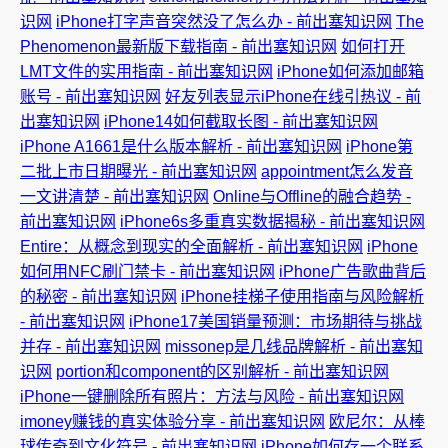
识网
iPhone打字声音突然没了怎么办 - 前出塞知识网
The
Phenomenon最新版下载指南 - 前出塞知识网
如何打开
LMT文件的实用指南 - 前出塞知识网
iPhone如何添加邮箱
账号 - 前出塞知识网
好友列表显示iPhone在线引热议 - 前
出塞知识网
iPhone14如何截取长图 - 前出塞知识网
iPhone A1661是什么版本解析 - 前出塞知识网
iPhone第
二批上市日期曝光 - 前出塞知识网
appointment怎么发音
一文讲清楚 - 前出塞知识网
Online与Offline的融合趋势 -
前出塞知识网
iPhone6s多重真实数据揭秘 - 前出塞知识网
Entire：从概念到现实的全面解析 - 前出塞知识网
iPhone
如何用NFC刷门禁卡 - 前出塞知识网
iPhone广告歌曲背后
的秘密 - 前出塞知识网
iPhone挂梯子使用指南与风险解析
- 前出塞知识网
iPhone17美国销量预测：市场期待与挑战
并存 - 前出塞知识网
missonep是几线品牌解析 - 前出塞知
识网
portion和component的区别解析 - 前出塞知识网
iPhone一键删除所有照片：方法与风险 - 前出塞知识网
imoney赚钱的真实体验分享 - 前出塞知识网
欧尼尔：从棒
球传奇到文化符号 - 前出塞知识网
iPhone如何存一个联系