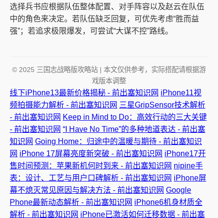
选择兵书应根据队伍整体配置、对手阵容以及赵云在队伍
中的角色来决定。若队伍缺乏回复，可优先考虑“胜而益
强”；若追求极限爆发，可尝试“大谋不控”路线。
© 2025 三国志战略版攻略站 | 本文仅供参考，实际搭配请根据游
戏版本调整
线下iPhone13最新价格揭秘 - 前出塞知识网
iPhone11视
频拍摄能力解析 - 前出塞知识网
三星GripSensor技术解析
- 前出塞知识网
Keep in Mind to Do：高效行动的三大关键
- 前出塞知识网
“I Have No Time”的多种地道表达 - 前出塞
知识网
Going Home：归途中的温暖与期待 - 前出塞知识
网
iPhone 17屏幕亮度新突破 - 前出塞知识网
iPhone17开
售时间预测：苹果新机何时到来 - 前出塞知识网
nipine手
表：设计、工艺与用户口碑解析 - 前出塞知识网
iPhone屏
幕不熄灭常见原因与解决方法 - 前出塞知识网
Google
Phone最新动态解析 - 前出塞知识网
iPhone6机身材质全
解析 - 前出塞知识网
iPhone已激活如何迁移数据 - 前出塞