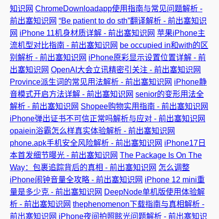
知识网
ChromeDownloadapp使用指南与常见问题解析 -
前出塞知识网
“Be patient to do sth”翻译解析 - 前出塞知识
网
iPhone 11机身材质详解 - 前出塞知识网
苹果iPhone主
流机型对比指南 - 前出塞知识网
be occupied in和with的区
别解析 - 前出塞知识网
iPhone原彩显示设置位置详解 - 前
出塞知识网
OpenAI大会立讯精密引关注 - 前出塞知识网
Province派生词的常见用法解析 - 前出塞知识网
iPhone静
音模式开启方法详解 - 前出塞知识网
senior的变形用法全
解析 - 前出塞知识网
Shopee购物实用指南 - 前出塞知识网
iPhone弹出证书不可信正常吗解析与应对 - 前出塞知识网
opaiein浴霸怎么样真实体验解析 - 前出塞知识网
phone.apk手机安全风险解析 - 前出塞知识网
iPhone17日
本首发细节曝光 - 前出塞知识网
The Package Is On The
Way：包裹追踪背后的真相 - 前出塞知识网
怎么调整
iPhone闹钟音量全攻略 - 前出塞知识网
iPhone 12 mini重
量是多少克 - 前出塞知识网
DeepNode单机版使用体验解
析 - 前出塞知识网
thephenomenon下载指南与真相解析 -
前出塞知识网
iPhone夜间拍照眩光问题解析 - 前出塞知识