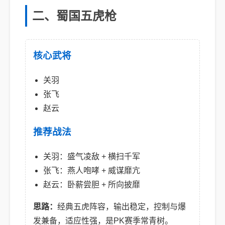
二、蜀国五虎枪
核心武将
关羽
张飞
赵云
推荐战法
关羽：盛气凌敌 + 横扫千军
张飞：燕人咆哮 + 威谋靡亢
赵云：卧薪尝胆 + 所向披靡
思路：
经典五虎阵容，输出稳定，控制与爆
发兼备，适应性强，是PK赛季常青树。