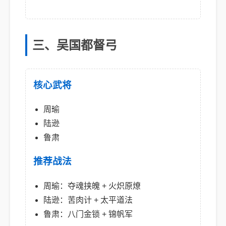
三、吴国都督弓
核心武将
周瑜
陆逊
鲁肃
推荐战法
周瑜：夺魂挟魄 + 火炽原燎
陆逊：苦肉计 + 太平道法
鲁肃：八门金锁 + 锦帆军