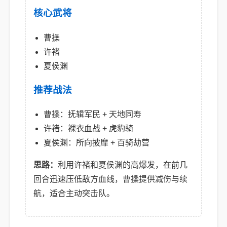
核心武将
曹操
许褚
夏侯渊
推荐战法
曹操：抚辑军民 + 天地同寿
许褚：裸衣血战 + 虎豹骑
夏侯渊：所向披靡 + 百骑劫营
思路：
利用许褚和夏侯渊的高爆发，在前几
回合迅速压低敌方血线，曹操提供减伤与续
航，适合主动突击队。