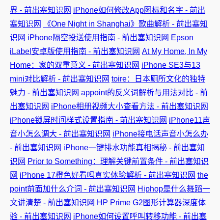
界 - 前出塞知识网
iPhone如何修改App图标和名字 - 前出
塞知识网
《One Night in Shanghai》歌曲解析 - 前出塞知
识网
iPhone隔空投送使用指南 - 前出塞知识网
Epson
iLabel安卓版使用指南 - 前出塞知识网
At My Home, In My
Home：家的双重意义 - 前出塞知识网
iPhone SE3与13
mini对比解析 - 前出塞知识网
toire：日本厕所文化的独特
魅力 - 前出塞知识网
appoint的反义词解析与用法对比 - 前
出塞知识网
iPhone相册视频大小查看方法 - 前出塞知识网
iPhone锁屏时间样式设置指南 - 前出塞知识网
iPhone11声
音小怎么调大 - 前出塞知识网
iPhone接电话声音小怎么办
- 前出塞知识网
iPhone一键排水功能真相揭秘 - 前出塞知
识网
Prior to Something：理解关键前置条件 - 前出塞知识
网
iPhone 17橙色好看吗真实体验解析 - 前出塞知识网
the
point前面加什么介词 - 前出塞知识网
Hiphop是什么舞蹈一
文讲清楚 - 前出塞知识网
HP Prime G2图形计算器深度体
验 - 前出塞知识网
iPhone如何设置呼叫转移功能 - 前出塞