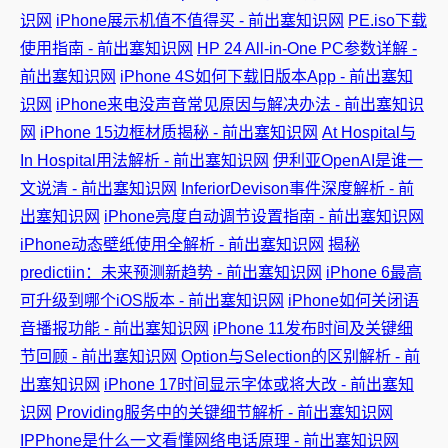
识网
iPhone展示机值不值得买 - 前出塞知识网
PE.iso下载
使用指南 - 前出塞知识网
HP 24 All-in-One PC参数详解 -
前出塞知识网
iPhone 4S如何下载旧版本App - 前出塞知
识网
iPhone来电没声音常见原因与解决办法 - 前出塞知识
网
iPhone 15边框材质揭秘 - 前出塞知识网
At Hospital与
In Hospital用法解析 - 前出塞知识网
伊利亚OpenAI是谁一
文说清 - 前出塞知识网
InferiorDevison事件深度解析 - 前
出塞知识网
iPhone亮度自动调节设置指南 - 前出塞知识网
iPhone动态壁纸使用全解析 - 前出塞知识网
揭秘
predictiin：未来预测新趋势 - 前出塞知识网
iPhone 6最高
可升级到哪个iOS版本 - 前出塞知识网
iPhone如何关闭语
音播报功能 - 前出塞知识网
iPhone 11发布时间及关键细
节回顾 - 前出塞知识网
Option与Selection的区别解析 - 前
出塞知识网
iPhone 17时间显示字体或将大改 - 前出塞知
识网
Providing服务中的关键细节解析 - 前出塞知识网
IPPhone是什么一文看懂网络电话原理 - 前出塞知识网