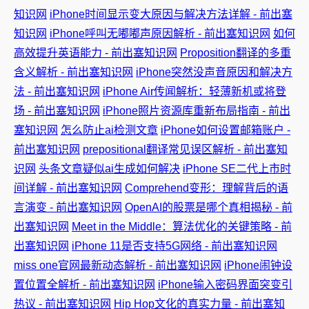
知识网
iPhone时间显示变大原因与解决方法详解 - 前出塞
知识网
iPhone呼叫无嘟嘟声原因解析 - 前出塞知识网
如何
高效提升英语能力 - 前出塞知识网
Proposition翻译的多重
含义解析 - 前出塞知识网
iPhone突然没声音原因和解决方
法 - 前出塞知识网
iPhone Air传闻解析：轻薄新机或将登
场 - 前出塞知识网
iPhone照片资源库重新布局指南 - 前出
塞知识网
怎么防止ai检测文章
iPhone如何设置邮箱账户 -
前出塞知识网
prepositional翻译常见误区解析 - 前出塞知
识网
头条文章疑似ai生成如何解决
iPhone SE二代上市时
间详解 - 前出塞知识网
Comprehend变形：理解背后的语
言演变 - 前出塞知识网
OpenAI的股票是哪个真相揭秘 - 前
出塞知识网
Meet in the Middle：算法优化的关键策略 - 前
出塞知识网
iPhone 11是否支持5G网络 - 前出塞知识网
miss one官网最新动态解析 - 前出塞知识网
iPhone闹钟设
置位置全解析 - 前出塞知识网
iPhone输入密码界面突变引
热议 - 前出塞知识网
Hip Hop文化的真实力量 - 前出塞知