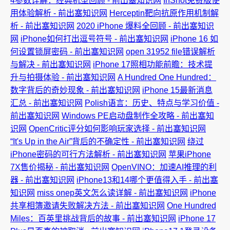
4参数详解：经典机型回顾 - 前出塞知识网
InShot免费版使
用体验解析 - 前出塞知识网
Herceptin靶向抗原作用机制解
析 - 前出塞知识网
2020 iPhone 爆料全回顾 - 前出塞知识
网
iPhone如何打出逗号符号 - 前出塞知识网
iPhone 16 如
何设置锁屏密码 - 前出塞知识网
open 31952 file错误解析
与解决 - 前出塞知识网
iPhone 17照相功能前瞻：技术提
升与拍摄体验 - 前出塞知识网
A Hundred One Hundred：
数字背后的奇妙现象 - 前出塞知识网
iPhone 15最新消息
汇总 - 前出塞知识网
Polish语言：历史、特点与学习价值 -
前出塞知识网
Windows PE启动盘制作全攻略 - 前出塞知
识网
OpenCritic评分如何影响玩家选择 - 前出塞知识网
“It's Up in the Air”背后的不确定性 - 前出塞知识网
绕过
iPhone密码的可行方法解析 - 前出塞知识网
苹果iPhone
7X售价揭秘 - 前出塞知识网
OpenVINO：加速AI推理的利
器 - 前出塞知识网
iPhone13和14哪个更值得入手 - 前出塞
知识网
miss onep英文怎么读详解 - 前出塞知识网
iPhone
共享相簿邀请失败解决方法 - 前出塞知识网
One Hundred
Miles：百英里挑战背后的故事 - 前出塞知识网
iPhone 17