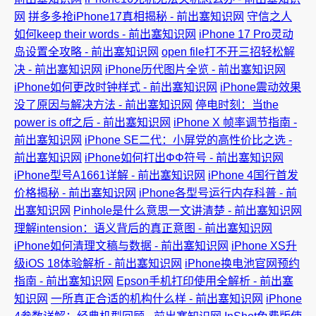
网
拼多多抢iPhone17真相揭秘 - 前出塞知识网
守信之人
如何keep their words - 前出塞知识网
iPhone 17 Pro灵动
岛设置全攻略 - 前出塞知识网
open file打不开三招轻松解
决 - 前出塞知识网
iPhone历代图片全览 - 前出塞知识网
iPhone如何更改时钟样式 - 前出塞知识网
iPhone震动效果
没了原因与解决方法 - 前出塞知识网
停电时刻：当the
power is off之后 - 前出塞知识网
iPhone X 帧率调节指南 -
前出塞知识网
iPhone SE二代：小屏党的高性价比之选 -
前出塞知识网
iPhone如何打出ΦΦ符号 - 前出塞知识网
iPhone型号A1661详解 - 前出塞知识网
iPhone 4国行首发
价格揭秘 - 前出塞知识网
iPhone各型号运行内存科普 - 前
出塞知识网
Pinhole是什么意思一文讲清楚 - 前出塞知识网
理解intension：语义背后的真正意图 - 前出塞知识网
iPhone如何清理文稿与数据 - 前出塞知识网
iPhone XS升
级iOS 18体验解析 - 前出塞知识网
iPhone换电池官网预约
指南 - 前出塞知识网
Epson手机打印使用全解析 - 前出塞
知识网
一所真正合适的机构什么样 - 前出塞知识网
iPhone