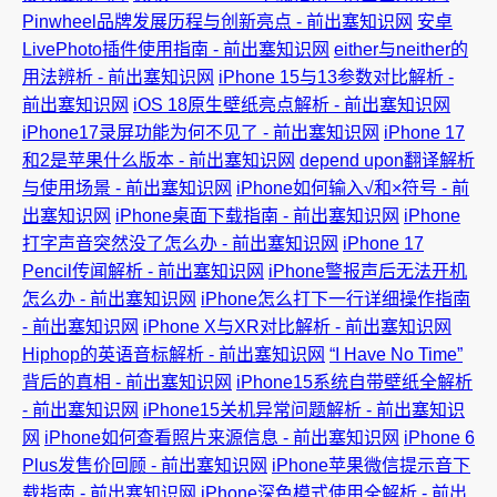
Pinwheel品牌发展历程与创新亮点 - 前出塞知识网
安卓
LivePhoto插件使用指南 - 前出塞知识网
either与neither的
用法辨析 - 前出塞知识网
iPhone 15与13参数对比解析 -
前出塞知识网
iOS 18原生壁纸亮点解析 - 前出塞知识网
iPhone17录屏功能为何不见了 - 前出塞知识网
iPhone 17
和2是苹果什么版本 - 前出塞知识网
depend upon翻译解析
与使用场景 - 前出塞知识网
iPhone如何输入√和×符号 - 前
出塞知识网
iPhone桌面下载指南 - 前出塞知识网
iPhone
打字声音突然没了怎么办 - 前出塞知识网
iPhone 17
Pencil传闻解析 - 前出塞知识网
iPhone警报声后无法开机
怎么办 - 前出塞知识网
iPhone怎么打下一行详细操作指南
- 前出塞知识网
iPhone X与XR对比解析 - 前出塞知识网
Hiphop的英语音标解析 - 前出塞知识网
“I Have No Time”
背后的真相 - 前出塞知识网
iPhone15系统自带壁纸全解析
- 前出塞知识网
iPhone15关机异常问题解析 - 前出塞知识
网
iPhone如何查看照片来源信息 - 前出塞知识网
iPhone 6
Plus发售价回顾 - 前出塞知识网
iPhone苹果微信提示音下
载指南 - 前出塞知识网
iPhone深色模式使用全解析 - 前出