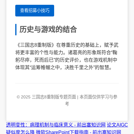
查看招募小技巧
历史与游戏的结合
《三国志8重制版》在尊重历史的基础上，赋予武
将更丰富的个性与能力。诸葛亮的形象既符合“鞠
躬尽瘁，死而后已”的历史评价，也在游戏机制中
体现其“运筹帷幄之中，决胜千里之外”的智慧。
© 2025 三国志8重制版专题页面 | 本页面仅供学习与参
考
透明变性：病理机制与临床意义 - 前出塞知识网
论文AIGC
疑似度怎么降
微软SharePoint下载指南 - 前出塞知识网