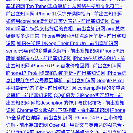
塞知识网
Top Tother现象解析：从网络热梗到文化符号 -
前出塞知识网
iPhone 11保护壳选购指南 - 前出塞知识网
如何用convince造句提升英语表达 - 前出塞知识网
One
Shot喝酒：快饮文化背后的真相 - 前出塞知识网
aigc总体
疑似度多少正常
iPhone电话图标红点原因解析 - 前出塞知
识网
如何在逆境中Keep Their End Up - 前出塞知识网
senior形容词的多重含义解析 - 前出塞知识网
iPhone黑屏
转圈圈解决方法 - 前出塞知识网
iPhone在线状态解析 - 前
出塞知识网
iPhone 6 Plus首发价格回顾 - 前出塞知识网
iPhone17 Pro同步双拍功能解析 - 前出塞知识网
iPhone信
息出现红色感叹号原因解析 - 前出塞知识网
Google Pixel
手机最新动态解析 - 前出塞知识网
contempt翻译的多重含
义解析 - 前出塞知识网
QQ如何发送iPhone实况照片 - 前
出塞知识网
网站description的作用与优化技巧 - 前出塞知
识网
Chrome英文版APK下载指南 - 前出塞知识网
iPhone
15全系颜色详解 - 前出塞知识网
iPhone 14 Pro上市价格
详解 - 前出塞知识网
OpenAI、甲骨文与英伟达的AI竞合 -
前出塞知识网
iPhone16死机无法关机怎么办 - 前出塞知识